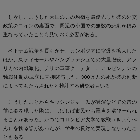
しかし、こうした大国の力の均衡を最優先した彼の外交
政策のコインの裏面で、周辺の小国での無数の悲劇が積み
重なっていたことも見ておく必要がある。
ベトナム戦争を長引かせ、カンボジアに空爆を拡大した
ほか、東ティモールやバングラデシュでの大量虐殺、アフ
リカの内戦激化、チリの軍事クーデター、アルゼンチンの
独裁体制の成立に直接関与した。300万人の死が彼の判断
によってもたらされたと推計する研究者もいる。
こうしたことからキッシンジャー氏が講演などで公衆の
前に姿を現した際に、しばしば市民から罵声を浴びせられ
ることがあった。かつてコロンビア大学で教鞭（きょうべ
ん）を執る話があったが、学生の反対で実現しなかったこ
ともある。