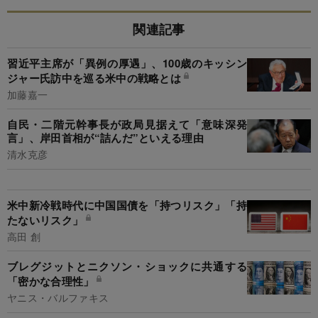
関連記事
習近平主席が「異例の厚遇」、100歳のキッシン
ジャー氏訪中を巡る米中の戦略とは
加藤嘉一
自民・二階元幹事長が政局見据えて「意味深発
言」、岸田首相が“詰んだ”といえる理由
清水克彦
米中新冷戦時代に中国国債を「持つリスク」「持
たないリスク」
高田 創
ブレグジットとニクソン・ショックに共通する
「密かな合理性」
ヤニス・バルファキス