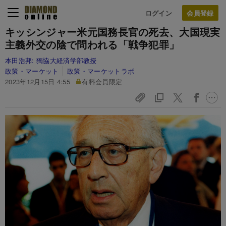
ログイン
キッシンジャー米元国務長官の死去、大国現実
主義外交の陰で問われる「戦争犯罪」
本田浩邦:
獨協大経済学部教授
政策・マーケット
政策・マーケットラボ
2023年12月15日 4:55
有料会員限定