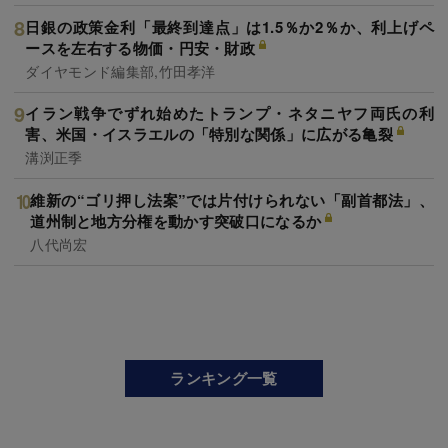
日銀の政策金利「最終到達点」は1.5％か2％か、利上げペ
ースを左右する物価・円安・財政
ダイヤモンド編集部,竹田孝洋
イラン戦争でずれ始めたトランプ・ネタニヤフ両氏の利
害、米国・イスラエルの「特別な関係」に広がる亀裂
溝渕正季
維新の“ゴリ押し法案”では片付けられない「副首都法」、
道州制と地方分権を動かす突破口になるか
八代尚宏
ランキング一覧