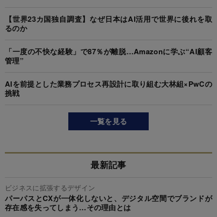
【世界23カ国独自調査】なぜ日本はAI活用で世界に後れを取
るのか
「一度の不快な経験」で87％が離脱…Amazonに学ぶ“AI顧客
管理”
AIを前提とした業務プロセス再設計に取り組む大林組×PwCの
挑戦
一覧を見る
最新記事
ビジネスに拡張するデザイン
パーパスとCXが一体化しないと、デジタル空間でブランドが
存在感を失ってしまう…その理由とは