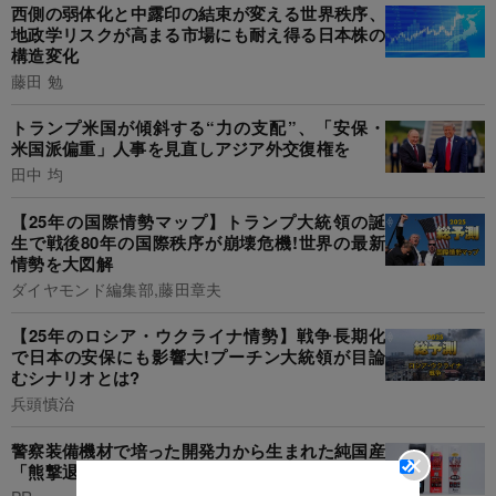
西側の弱体化と中露印の結束が変える世界秩序、
地政学リスクが高まる市場にも耐え得る日本株の
構造変化
藤田 勉
トランプ米国が傾斜する“力の支配”、「安保・
米国派偏重」人事を見直しアジア外交復権を
田中 均
【25年の国際情勢マップ】トランプ大統領の誕
生で戦後80年の国際秩序が崩壊危機!世界の最新
情勢を大図解
ダイヤモンド編集部,藤田章夫
【25年のロシア・ウクライナ情勢】戦争長期化
で日本の安保にも影響大!プーチン大統領が目論
むシナリオとは?
兵頭慎治
警察装備機材で培った開発力から生まれた純国産
「熊撃退スプレー」が話題に