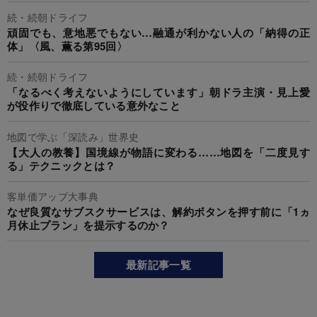
続・続朝ドライフ
頑固でも、意地悪でもない…融通が利かない人の「納得の正
体」〈風、薫る第95回〉
続・続朝ドライフ
「なるべく考えないようにしています」朝ドラ主演・見上愛
が役作りで徹底している意外なこと
地図で学ぶ「深読み」世界史
【大人の教養】国境線が物語に変わる……地図を「二度見す
る」テクニックとは？
客単価アップ大事典
なぜ良質なサブスクサービスは、解約ボタンを押す前に「1ヵ
月休止プラン」を提示するのか？
最新記事一覧