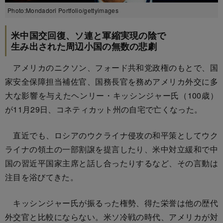
Photo:Mondadori Portfolio/gettyimages
米中国交回復、ソ連と軍縮実現の陰で
生み出された周辺小国の無数の悲劇
アメリカのニクソン、フォード共和党政権のもとで、国
家安全保障担当補佐官、国務長官を務めアメリカ外交に多
大な影響を与えたヘンリー・キッシンジャー氏（100歳）
が11月29日、コネティカット州の自宅で亡くなった。
直近でも、ロシアのウクライナ侵攻の和平策としてウク
ライナの領土の一部割譲を提言したり、米中対立緩和で中
国の習近平国家主席と話し合ったりするなど、その言動は
注目を浴びてきた。
キッシンジャー氏が振るった権勢、得た栄誉は他の歴代
外交官と比較にならない。米ソ冷戦の時代、アメリカが対