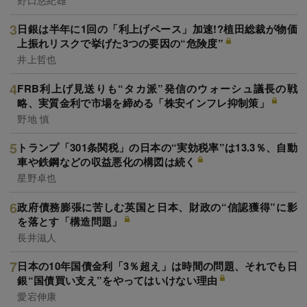
日銀は半年に1回の「利上げペース」加速!?植田総裁が物価
上振れリスクで挙げた3つの要因の“危険度”
井上哲也
FRB利上げ見送りも“タカ派”発信のウォーシュ議長の戦
略、実質金利で市場を締める「株安インフレ抑制策」
野地 慎
トランプ「301条関税」の日本の“実効税率”は13.3％、自動
車や鉄鋼などの収益悪化の構図は続く
星野卓也
政府債務膨張に苦しむ英国と日本、財政の“信認獲得”に影
を落とす「構造問題」
長井滋人
日本の10年国債金利「3％超え」は時間の問題、それでも日
銀“国債買い支え”をやってはいけない理由
愛宕伸康