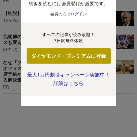
PR
続きを読むには会員登録が必要です。
【社説】望ましいウクライナ和平案とは
会員の方は
ログイン
The Wall Street Journal
すべての記事が読み放題！
北朝鮮の「ロシア派兵」は朝鮮半島の軍事バラン
7日間無料体験
スも変える!?
田中 均
ダイヤモンド・プレミアムに登録
なぜ「フリーアドレス」は失敗するのか? 高額な
オフィス改修がムダになる「フリーアドレスの座
席予約が定着しない元凶」と組織の生産性を上げ
最大1万円割引キャンペーン実施中！
る解決策とは
詳細はこちら
PR