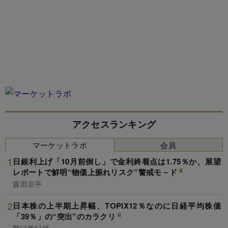
アクセスランキング
マーケットラボ
会員
日銀利上げ「10月前倒し」で金利終着点は1.75％か、展望
レポートで鮮明“物価上振れリスク”警戒モ－ド
森田京平
日本株の上半期上昇幅、TOPIX12％なのに日経平均株価
「39％」の“突出”のカラクリ
野口悠紀雄