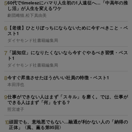
60代でtimeleszにハマり人生初の1人遠征へ…「中高年の推
し活」が人生を変えるワケ
劇団雌猫,松下真由美
【老後】ひとりぼっちにならないために今すべきこと・ベ
スト1
ダイヤモンド社書籍編集局
「認知症」になりたくないなら今すぐやるべき習慣・ベス
ト1
ダイヤモンド社書籍編集局
今すぐ昇進させたほうがいい社員の特徴・ベスト1
本田淳也
仕事ができない人はまず「スキル」を磨く。では、仕事が
できる人はまず「何」をする？
照宮遼子
頑固でも、意地悪でもない…融通が利かない人の「納得の
正体」〈風、薫る第95回〉