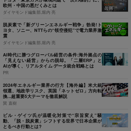
欧州・中国の悪だくみとは
ダイヤモンド編集部,堀内 亮
脱炭素で「新グリーンエネルギー戦争」勃発!ト
ヨタ、ソニー、NTTらの“領空侵犯”で電力業界激
震
ダイヤモンド編集部,堀内 亮
AI時代に勝つグローバル経営の条件:海外拠点の
「見えない経営」からの脱却。「二層ERP」と
AIが導く、リアルタイム·データ統合戦略とは
PR
2024年エネルギー業界の行方【海外編】米大統
領選、地政学リスク、英国「ネットゼロ」方向転
換...超重要5大テーマを徹底解説
巽 直樹
ビル・ゲイツ氏が温暖化対策で“宗旨変え”騒
動、「脱・脱炭素」シフトする世界で日本企業が
とるべき行動とは?