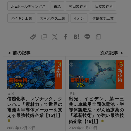
JFEホールディングス
東急
村田製作所
日立製作所
ダイキン工業
大和ハウス工業
イオン
信越化学工業
＜ 前の記事
次の記事 ＞
＃3
＃5
信越化学、レゾナック、ク
出光、イビデン、第一三
レハ…「素材力」で世界の
共…車載用全固体電池・半
電池＆半導体メーカーを支
導体製造法・がん治療薬の
える最強技術企業【15社】
「革新技術」で強い最強技
術企業【15社】
2023年12月27日
2023年12月29日