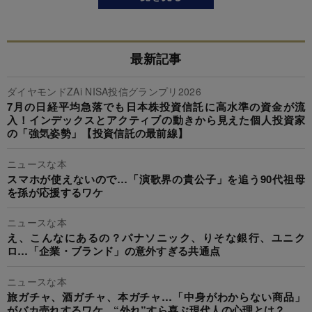
最新記事
ダイヤモンドZAi NISA投信グランプリ2026
7月の日経平均急落でも日本株投資信託に高水準の資金が流
入！インデックスとアクティブの動きから見えた個人投資家
の「強気姿勢」【投資信託の最前線】
ニュースな本
スマホが使えないので…「演歌界の貴公子」を追う90代祖母
を孫が応援するワケ
ニュースな本
え、こんなにあるの？パナソニック、りそな銀行、ユニク
ロ…「企業・ブランド」の意外すぎる共通点
ニュースな本
旅ガチャ、酒ガチャ、本ガチャ…「中身がわからない商品」
がバカ売れするワケ。“外れ”すら喜ぶ現代人の心理とは？