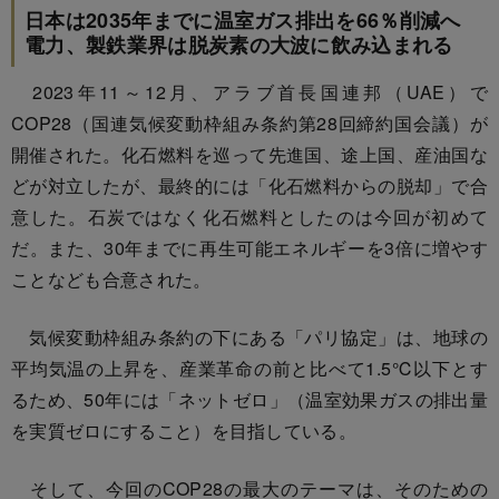
日本は2035年までに温室ガス排出を66％削減へ
電力、製鉄業界は脱炭素の大波に飲み込まれる
2023年11～12月、アラブ首長国連邦（UAE）で
COP28（国連気候変動枠組み条約第28回締約国会議）が
開催された。化石燃料を巡って先進国、途上国、産油国な
どが対立したが、最終的には「化石燃料からの脱却」で合
意した。石炭ではなく化石燃料としたのは今回が初めて
だ。また、30年までに再生可能エネルギーを3倍に増やす
ことなども合意された。
気候変動枠組み条約の下にある「パリ協定」は、地球の
平均気温の上昇を、産業革命の前と比べて1.5℃以下とす
るため、50年には「ネットゼロ」（温室効果ガスの排出量
を実質ゼロにすること）を目指している。
そして、今回のCOP28の最大のテーマは、そのための