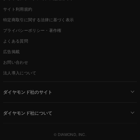
サイト利用規約
特定商取引に関する法律に基づく表示
プライバシーポリシー・著作権
よくある質問
広告掲載
お問い合わせ
法人導入について
ダイヤモンド社のサイト
Diamond Online(English)
ダイヤモンド社について
週刊ダイヤモンド
ダイヤモンド社TOP
DIAMONDハーバード・ビジネス・レビュー
© DIAMOND, INC.
会社概要
ダイヤモンドZAi（デジタル版）