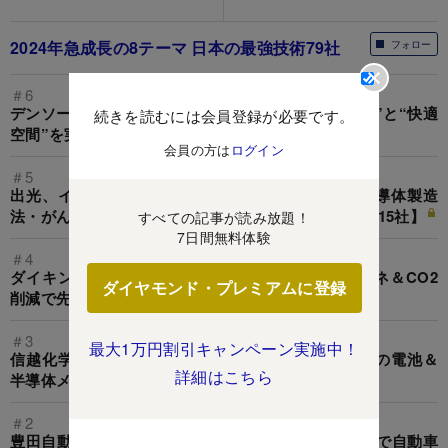
2024年急成長の8テーマ 日本の最強技術79社
フォロー
＃6
デンソー、ソニー、イーソル…「次世代車」の“頭脳”と“快適
続きを読むには会員登録が必要です。
空間”を実現する最強技術企業【10社】
会員の方は
ログイン
＃5
出光、イビデン、第一三共…車載用全固体電池・半導体製造
法・がん治療薬の「革新技術」で強い最強技術企業【15社】
すべての記事が読み放題！
7日間無料体験
＃4
ダイキン、不二油、レノバ…「脱炭素」時代に省エネ＆CO2
ダイヤモンド・プレミアムに登録
削減で先行する最強技術企業【15社】
＃3
最大1万円割引キャンペーン実施中！
信越化学、レゾナック、クレハ…「素材力」で世界の電池＆
詳細はこちら
半導体メーカーを支える最強技術企業【15社】
＃2
豊田自動織機、UBE、セーレン…「EVシフト」加速で自動車