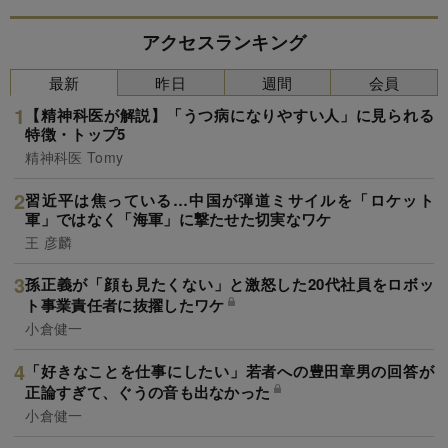
アクセスランキング
最新
昨日
週間
会員
【精神科医が解説】「うつ病になりやすい人」に見られる
特徴・トップ5
精神科医 Tomy
習近平は焦っている…中国が弾道ミサイルを「ロケット
軍」ではなく「海軍」に撃たせた切実なワケ
王 彦麟
孫正義が「顔も見たくない」と激怒した20代社員をロボッ
ト事業責任者に抜擢したワケ
小倉健一
「好きなことを仕事にしたい」若者への豊田章男の回答が
正論すぎて、ぐうの音も出なかった
小倉健一