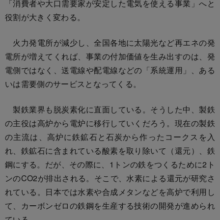
「消費者や大口需要家が安定した電気を使える事業」へと
役割が大きく変わる。
火力発電所が減少し、全国各地に太陽光など再エネの発
電所が増えてくれば、事業の付加価値を生み出すのは、発
電側ではなく、送電線や配電線などの「系統運用」、ある
いは需要側のサービスとなってくる。
製鉄業界も脱炭素化に直面している。そうした中、製鉄
の主役は高炉から電炉に移行していくだろう。現在の製鉄
の主流は、高炉に鉄鉱石と石炭から作ったコークスを入
れ、鉄鉱石に含まれている酸素を取り除いて（還元）、鉄
鋼にする。だが、その際に、1トンの鉄をつくるために2ト
ンのCO2が排出される。そこで、水素による還元が研究さ
れている。日本では水素や合成メタンなどを高炉で利用し
て、カーボンゼロの鉄鋼を生産する技術の開発が進められ
ている。