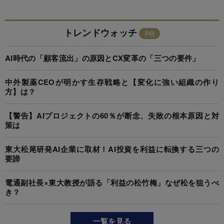
トレンドウォッチ
AI時代の「顧客流出」の原因とCX変革の「三つの要件」
中外製薬CEOが明かす生存戦略と【変化に強い組織の作り
方】は？
【警告】AIプロジェクトの60％が断念、失敗の根本原因と対
策は
東大松尾研発AI企業に取材！AI投資を利益に転換する三つの
要諦
電通副社長×東大教授が語る「利益の松竹梅」なぜ松を狙うべ
き？
一覧を見る