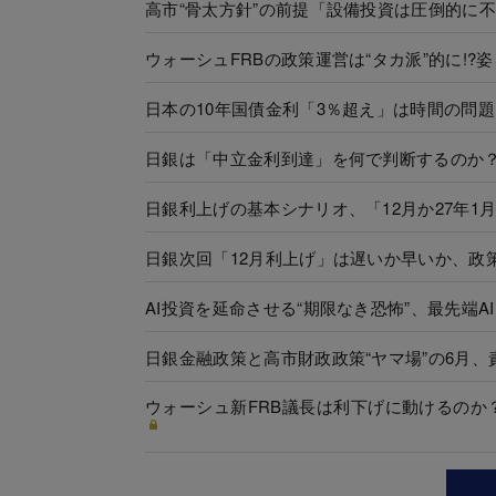
高市“骨太方針”の前提「設備投資は圧倒的に
ウォーシュFRBの政策運営は“タカ派”的に!
日本の10年国債金利「3％超え」は時間の問
日銀は「中立金利到達」を何で判断するのか
日銀利上げの基本シナリオ、「12月か27年1月
日銀次回「12月利上げ」は遅いか早いか、政策
AI投資を延命させる“期限なき恐怖”、最先端
日銀金融政策と高市財政政策“ヤマ場”の6月、
ウォーシュ新FRB議長は利下げに動けるの