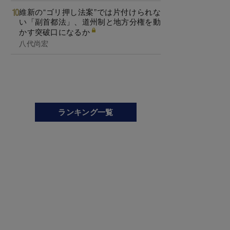
維新の“ゴリ押し法案”では片付けられな
い「副首都法」、道州制と地方分権を動
かす突破口になるか
八代尚宏
ランキング一覧