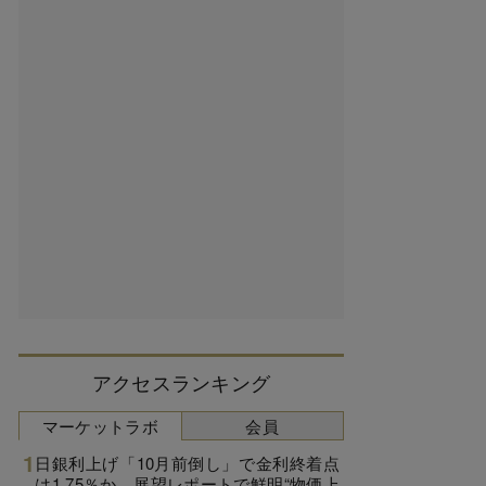
アクセスランキング
マーケットラボ
会員
日銀利上げ「10月前倒し」で金利終着点
は1.75％か、展望レポートで鮮明“物価上