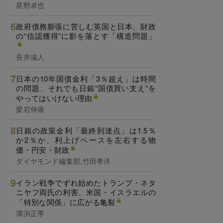
星野卓也
政府債務膨張に苦しむ英国と日本、財政
の“信認獲得”に影を落とす「構造問題」
長井滋人
日本の10年国債金利「3％超え」は時間
の問題、それでも日銀“国債買い支え”を
やってはいけない理由
愛宕伸康
日銀の政策金利「最終到達点」は1.5％
か2％か、利上げペースを左右する物
価・円安・財政
ダイヤモンド編集部,竹田孝洋
イラン戦争でずれ始めたトランプ・ネタ
ニヤフ両氏の利害、米国・イスラエルの
「特別な関係」に広がる亀裂
溝渕正季