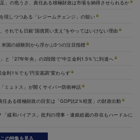
不足」の危うさ、責任ある積極財政は市場を納得させられるか
?姿を現しつつある「レジームチェンジ」の狙い
題、それでも日銀“国債買い支え”をやってはいけない理由
？米国の経験則から浮かぶ3つの注目指標
」と「27年年央」の2段階で“中立金利1.5％”に到達へ
金利1％でも“円安基調”変わらず
AI「ミュトス」が開くサイバー防衛神話
責任ある積極財政の目安は「GDP比2％程度」の財政出動
か？「緩和バイアス」批判の理事・連銀総裁の存在もハードルに
この特集を見る