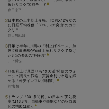
振れリスク”警戒モ－ド
森田京平
日本株の上半期上昇幅、TOPIX12％なの
に日経平均株価「39％」の“突出”のカラ
クリ
野口悠紀雄
日銀は半年に1回の「利上げペース」加
速!?植田総裁が物価上振れリスクで挙げ
た3つの要因の“危険度”
井上哲也
FRB利上げ見送りも“タカ派”発信のウォ
ーシュ議長の戦略、実質金利で市場を締
める「株安インフレ抑制策」
野地 慎
トランプ「301条関税」の日本の“実効税
率”は13.3％、自動車や鉄鋼などの収益悪
化の構図は続く