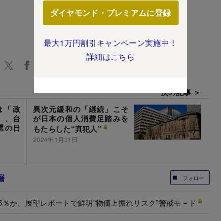
ダイヤモンド・プレミアムに登録
最大1万円割引キャンペーン実施中！
詳細はこちら
次の記事 ＞
は「政
異次元緩和の「継続」こそ
」、台
が日本の個人消費足踏みを
選の日
もたらした“真犯人”
2024年1月31日
層
フォロー
75％か、展望レポートで鮮明“物価上振れリスク”警戒モ－ド