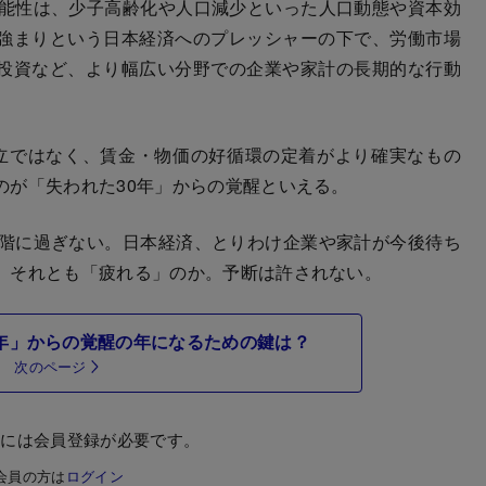
能性は、少子高齢化や人口減少といった人口動態や資本効
強まりという日本経済へのプレッシャーの下で、労働市場
投資など、より幅広い分野での企業や家計の長期的な行動
立ではなく、賃金・物価の好循環の定着がより確実なもの
のが「失われた30年」からの覚醒といえる。
階に過ぎない。日本経済、とりわけ企業や家計が今後待ち
、それとも「疲れる」のか。予断は許されない。
30年」からの覚醒の年になるための鍵は？
次のページ
むには会員登録が必要です。
会員の方は
ログイン