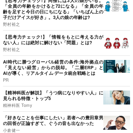
【思考力チェック!】同僚には3人の娘がいる。
「全員の年齢をかけると72になる」「全員の年
齢を足すと今日の日にちになる」「いちばん上の
子だけアイスが好き」。3人の娘の年齢は?
野村裕之
【思考力チェック!】「情報をもとに考える力が
ない人」には絶対に解けない「問題」とは?
野村裕之
AI時代に勝つグローバル経営の条件:海外拠点の
「見えない経営」からの脱却。「二層ERP」と
AIが導く、リアルタイム·データ統合戦略とは
PR
【精神科医が解説】「うつ病になりやすい人」に
見られる特徴・トップ5
精神科医 Tomy
「好きなことを仕事にしたい」若者への豊田章男
の回答が正論すぎて、ぐうの音も出なかった
小倉健一