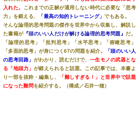
入れた。
これまでの正解が通用しない時代に必要な「思考
力」を鍛える、
「最高の知的トレーニング」
でもある。
そんな論理的思考問題の傑作を世界中から収集し、解説し
た書籍が
『
頭のいい人だけが解ける論理的思考問題
』
だ。
「論理的思考」「批判思考」「水平思考」「俯瞰思考」
「多面的思考」が身につく67の問題を紹介。
「頭のいい人
の思考回路」
がわかり、読むだけで、
一生モノの武器とな
る「地頭力」
が鍛えられると話題。この記事では、本書よ
り一部を抜粋・編集し、
「難しすぎる！」と世界中で話題
になった難問
を紹介する。（構成／石井一穂）