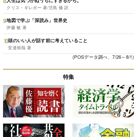
人生は気づかぬうちにすぎるから。
クリス・ギレボー 著/児島 修 訳
地図で学ぶ「深読み」世界史
伊藤 敏 著
頭のいい人が話す前に考えていること
安達裕哉 著
(POSデータ調べ、7/26～8/1)
特集