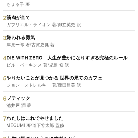
ちょる子 著
筋肉が全て
ガブリエル・ライオン 著/御立英史 訳
嫌われる勇気
岸見一郎 著/古賀史健 著
DIE WITH ZERO 人生が豊かになりすぎる究極のルール
ビル・パーキンス 著/児島 修 訳
やりたいことが見つかる 世界の果てのカフェ
ジョン・ストレルキー 著/鹿田昌美 訳
ブティック
池井戸 潤 著
わたしはこれでやせました
MEGUMI 著/道下将太郎 監修