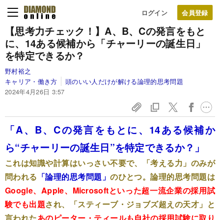
ログイン
【思考力チェック！】A、B、Cの発言をもと
に、14ある候補から「チャーリーの誕生日」
を特定できるか？
野村裕之
キャリア・働き方
頭のいい人だけが解ける論理的思考問題
2024年4月26日 3:57
「A、B、Cの発言をもとに、14ある候補か
ら“チャーリーの誕生日”を特定できるか？」
これは知識や計算はいっさい不要で、「考える力」のみが
問われる
「論理的思考問題」
のひとつ。論理的思考問題は
Google、Apple、Microsoftといった超一流企業の採用試
験でも出題
され、「スティーブ・ジョブズ超えの天才」と
言われた
あのピーター・ティールも自社の採用試験に取り