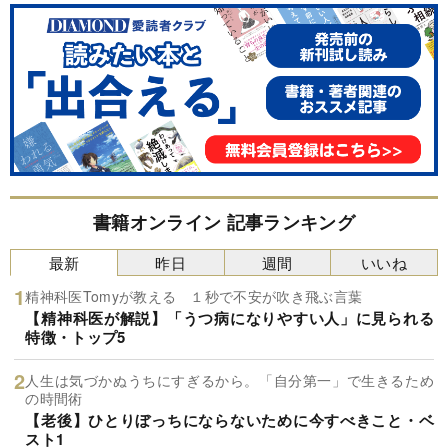
書籍オンライン 記事ランキング
最新
昨日
週間
いいね
精神科医Tomyが教える １秒で不安が吹き飛ぶ言葉
【精神科医が解説】「うつ病になりやすい人」に見られる
特徴・トップ5
人生は気づかぬうちにすぎるから。「自分第一」で生きるため
の時間術
【老後】ひとりぼっちにならないために今すべきこと・ベ
スト1