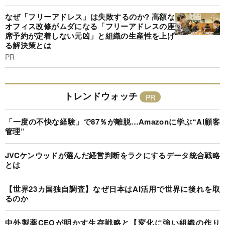
なぜ「フリーアドレス」は失敗するのか? 高額な
オフィス改修がムダになる「フリーアドレスの座
席予約が定着しない元凶」と組織の生産性を上げ
る解決策とは
PR
トレンドウォッチ
「一度の不快な経験」で87％が離脱…Amazonに学ぶ“AI顧客
管理”
JVCケンウッドが選んだ経営判断をラクにするデータ統合戦略
とは
【世界23カ国独自調査】なぜ日本はAI活用で世界に後れを取
るのか
中外製薬CEOが明かす生存戦略と【変化に強い組織の作り