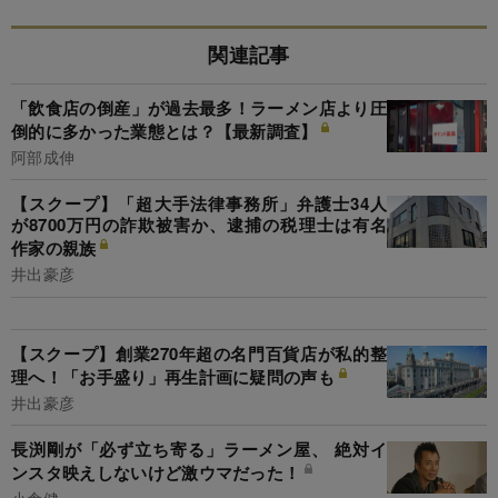
関連記事
「飲食店の倒産」が過去最多！ラーメン店より圧
倒的に多かった業態とは？【最新調査】
阿部成伸
【スクープ】「超大手法律事務所」弁護士34人
が8700万円の詐欺被害か、逮捕の税理士は有名
作家の親族
井出豪彦
【スクープ】創業270年超の名門百貨店が私的整
理へ！「お手盛り」再生計画に疑問の声も
井出豪彦
長渕剛が「必ず立ち寄る」ラーメン屋、 絶対イ
ンスタ映えしないけど激ウマだった！