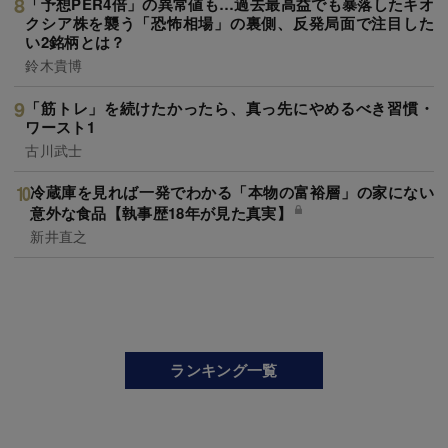
「予想PER4倍」の異常値も…過去最高益でも暴落したキオ
クシア株を襲う「恐怖相場」の裏側、反発局面で注目した
い2銘柄とは？
鈴木貴博
「筋トレ」を続けたかったら、真っ先にやめるべき習慣・
ワースト1
古川武士
冷蔵庫を見れば一発でわかる「本物の富裕層」の家にない
意外な食品【執事歴18年が見た真実】
新井直之
ランキング一覧