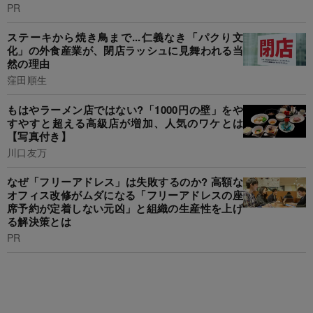
PR
ステーキから焼き鳥まで...仁義なき「パクり文
化」の外食産業が、閉店ラッシュに見舞われる当
然の理由
窪田順生
もはやラーメン店ではない?「1000円の壁」をや
すやすと超える高級店が増加、人気のワケとは
【写真付き】
川口友万
なぜ「フリーアドレス」は失敗するのか? 高額な
オフィス改修がムダになる「フリーアドレスの座
席予約が定着しない元凶」と組織の生産性を上げ
る解決策とは
PR