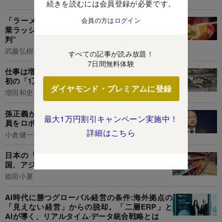
続きを読むには会員登録が必要です。
「ラーメン1杯1000円超え」はありか?大衆店廃
会員の方は
ログイン
業ラッシュの中、値上げに向き合う消費者の“審
判”
武藤弘樹
すべての記事が読み放題！
7日間無料体験
仕事は増えているのに...建設業の休廃業・解散が
初の「1万件超え」に達した根本原因とは?
ダイヤモンド・プレミアムに登録
増田和史
孫正義が「顔も見たくない」と激怒した20代社
最大1万円割引キャンペーン実施中！
員をロボット事業責任者に抜擢したワケ
詳細はこちら
小倉健一
日本の「ラーメン・即席麺」が世界的ブーム!中
国、アジア各国も参戦“全麺対決”がアツい
姫田小夏
AI時代に勝つグローバル経営の条件:海外拠点の
「見えない経営」からの脱却。「二層ERP」と
AIが導く、リアルタイム·データ統合戦略とは