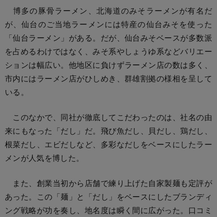
博多の豚骨ラーメン、北海道のみそラーメンが有名だ
が、仙台のご当地ラーメンには特産の仙台みそを使った
「仙台ラーメン」がある。だが、仙台みそベースが多数派
を占めるわけではなく、みそ系やしょうゆ系などバリエー
ションは幅広い。他地区に負けずラーメン店の数は多く、
市内にはラーメン店がひしめき、群雄割拠の様相を呈して
いる。
このなかで、同社が徹底してこだわったのは、社名の由
来にもなった「だし」だ。飛び魚だし、貝だし、鶏だし、
根菜だし、エビだしなど、多彩なだしをベースにしたラー
メンが人気を博した。
また、創業当初から店舗で練り上げた自家製麺も定評が
あった。この「麺」と「だし」をベースにしたブランディ
ング戦略が功を奏し、地名度は瞬く間に広がった。口コミ