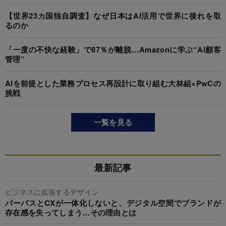
【世界23カ国独自調査】なぜ日本はAI活用で世界に後れを取
るのか
「一度の不快な経験」で87％が離脱…Amazonに学ぶ“AI顧客
管理”
AIを前提とした業務プロセス再設計に取り組む大林組×PwCの
挑戦
一覧を見る
最新記事
ビジネスに拡張するデザイン
パーパスとCXが一体化しないと、デジタル空間でブランドが
存在感を失ってしまう…その理由とは