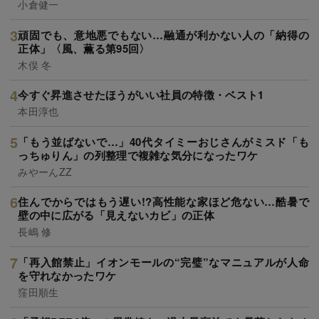
小倉健一
頑固でも、意地悪でもない…融通が利かない人の「納得の
正体」〈風、薫る第95回〉
木俣 冬
今すぐ昇進させたほうがいい社員の特徴・ベスト1
本田淳也
「もう並ばないで…」40代タイミーおじさんがミスド「も
っちゅりん」の列整理で複雑な気分になったワケ
みやーんZZ
住んでからではもう遅い!?高性能な家ほど危ない…酷暑で
壁の中に広がる「見えないカビ」の正体
長嶋 修
「再入館禁止」イオンモールの“完璧”なマニュアルが人命
を守れなかったワケ
窪田順生