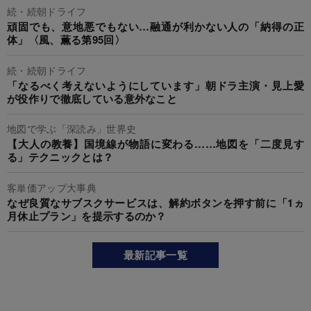
続・続朝ドライフ
頑固でも、意地悪でもない…融通が利かない人の「納得の正
体」〈風、薫る第95回〉
続・続朝ドライフ
「なるべく考えないようにしています」朝ドラ主演・見上愛
が役作りで徹底している意外なこと
地図で学ぶ「深読み」世界史
【大人の教養】国境線が物語に変わる……地図を「二度見す
る」テクニックとは？
客単価アップ大事典
なぜ良質なサブスクサービスは、解約ボタンを押す前に「1ヵ
月休止プラン」を提示するのか？
最新記事一覧