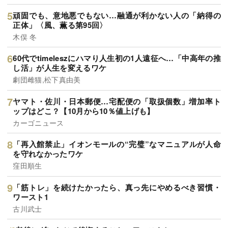
頑固でも、意地悪でもない…融通が利かない人の「納得の
正体」〈風、薫る第95回〉
木俣 冬
60代でtimeleszにハマり人生初の1人遠征へ…「中高年の推
し活」が人生を変えるワケ
劇団雌猫,松下真由美
ヤマト・佐川・日本郵便…宅配便の「取扱個数」増加率ト
ップはどこ？【10月から10％値上げも】
カーゴニュース
「再入館禁止」イオンモールの“完璧”なマニュアルが人命
を守れなかったワケ
窪田順生
「筋トレ」を続けたかったら、真っ先にやめるべき習慣・
ワースト1
古川武士