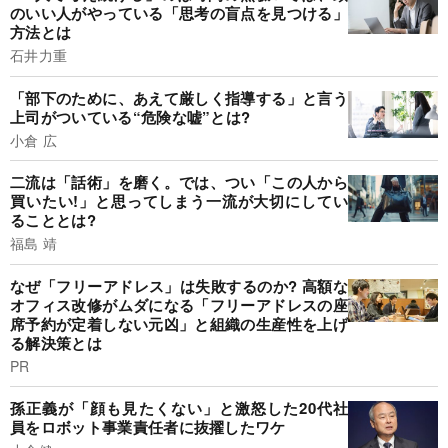
のいい人がやっている「思考の盲点を見つける」
方法とは
石井力重
「部下のために、あえて厳しく指導する」と言う
上司がついている“危険な嘘”とは?
小倉 広
二流は「話術」を磨く。では、つい「この人から
買いたい!」と思ってしまう一流が大切にしてい
ることとは?
福島 靖
なぜ「フリーアドレス」は失敗するのか? 高額な
オフィス改修がムダになる「フリーアドレスの座
席予約が定着しない元凶」と組織の生産性を上げ
る解決策とは
PR
孫正義が「顔も見たくない」と激怒した20代社
員をロボット事業責任者に抜擢したワケ