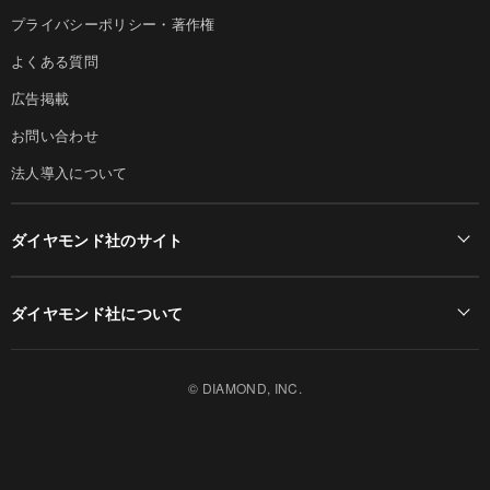
プライバシーポリシー・著作権
よくある質問
広告掲載
お問い合わせ
法人導入について
ダイヤモンド社のサイト
Diamond Online(English)
ダイヤモンド社について
週刊ダイヤモンド
ダイヤモンド社TOP
DIAMONDハーバード・ビジネス・レビュー
© DIAMOND, INC.
会社概要
ダイヤモンドZAi（デジタル版）
採用情報
書籍オンライン
お知らせ
ザイ・オンライン