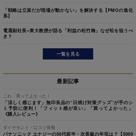
「戦略は立派だが現場が動かない」を解決する【PMOの進化
系】
電通副社長×東大教授が語る「利益の松竹梅」なぜ松を狙うべ
き？
一覧を見る
最新記事
これ、買ってよかった！
「涼しく感じます」無印良品の“日焼け対策グッズ”が手のシ
ミ予防に便利！「フィット感が良い」「買ってよかった」
《購入レビュー》
ダイヤモンド・口コミ情報
パナソニック エナジーの50代前半・次長級の年収は？【5000