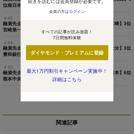
続きを読むには会員登録が必要です。
位南日本銀行、1位は？
会員の方は
ログイン
＃45
融資先企業を「倒産」させた金融機関ランキング【宮崎】3位
宮崎第一信金、1位は？
すべての記事が読み放題！
7日間無料体験
＃44
融資先企業を「倒産」させた金融機関ランキング【大分】3位
ダイヤモンド・プレミアムに登録
豊和銀行、1位は？
＃43
最大1万円割引キャンペーン実施中！
融資先企業を「倒産」させた金融機関ランキング【熊本】6位
熊本中央信金、3位熊本第一信金、1位は？
詳細はこちら
この特集を見る
関連記事