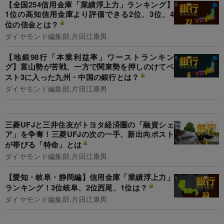
【全国254信用金庫「業績浮上力」ランキング】
1位の高知信用金庫より評価できる2位、3位、4
位の信金とは？
ダイヤモンド編集部,片田江康男
【地銀98行「本業利益率」ワーストランキン
グ】富山勢が苦戦、一方で関東勢を押しのけてベ
スト3に入った九州・中国の銀行とは？
ダイヤモンド編集部,片田江康男
三菱UFJと三井住友がトヨタ経済圏の「融資シェ
ア」を争奪！三菱UFJの次の一手、新出向ポスト
が帯びる「特命」とは
ダイヤモンド編集部,片田江康男
【愛知・岐阜・静岡編】信用金庫「業績浮上力」
ランキング！3位岐阜、2位西尾、1位は？
ダイヤモンド編集部,片田江康男