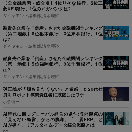
【全金融業態・総合版】4位りそな銀行、2位三
菱UFJ銀行、1位のメガバンクは?
ダイヤモンド編集部,清水理裕
融資先企業を「倒産」させた金融機関ランキング
【第二地銀】6位栃木銀行、3位東和銀行、1位
は?
ダイヤモンド編集部,清水理裕
融資先企業を「倒産」させた金融機関ランキング
【第一地銀】5位福岡銀行、3位千葉銀行、1位
は?
ダイヤモンド編集部,清水理裕
孫正義が「顔も見たくない」と激怒した20代社
員をロボット事業責任者に抜擢したワケ
小倉健一
AI時代に勝つグローバル経営の条件:海外拠点の
「見えない経営」からの脱却。「二層ERP」と
AIが導く、リアルタイム·データ統合戦略とは
PR