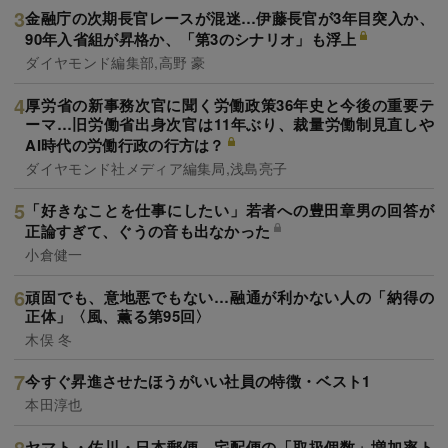
金融庁の次期長官レースが混迷…伊藤長官が3年目突入か、
90年入省組が昇格か、「第3のシナリオ」も浮上
ダイヤモンド編集部,高野 豪
厚労省の新事務次官に聞く労働政策36年史と今後の重要テ
ーマ…旧労働省出身次官は11年ぶり、裁量労働制見直しや
AI時代の労働行政の行方は？
ダイヤモンド社メディア編集局,浅島亮子
「好きなことを仕事にしたい」若者への豊田章男の回答が
正論すぎて、ぐうの音も出なかった
小倉健一
頑固でも、意地悪でもない…融通が利かない人の「納得の
正体」〈風、薫る第95回〉
木俣 冬
今すぐ昇進させたほうがいい社員の特徴・ベスト1
本田淳也
ヤマト・佐川・日本郵便…宅配便の「取扱個数」増加率ト