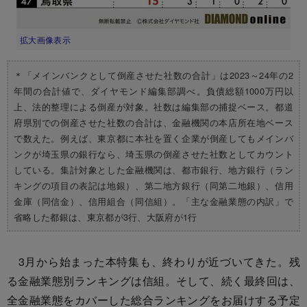
拡大画像表示
＊「メインバンクとして倒産させた社数の合計」は2023～24年の2
年間の合計値で、ダイヤモンド編集部調べ。負債総額1000万円以
上、法的整理による倒産が対象。社数は編集部の捕捉ベース。都道
府県別での倒産させた社数の合計は、金融機関の本店所在地ベース
で数えた。例えば、東京都に本社を置く企業が倒産してもメインバ
ンクが埼玉県の銀行なら、埼玉県の倒産させた社数としてカウント
している。集計対象とした金融機関は、都市銀行、地方銀行（ラン
キングの項目の表記は地銀）、第二地方銀行（同第二地銀）、信用
金庫（同信金）、信用組合（同信組）。「主な金融業態の内訳」で
省略した都銀は、東京都が3行、大阪府が1行
3月から始まった本特集も、終わりが近づいてきた。残
る金融業態別ランキングは信組。そして、続く最終回は、
全金融業態をカバーした総合ランキングをお届けする予定