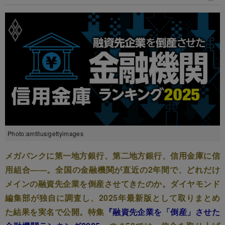
Photo:amtitus/gettyimages
メガバンクに第一地方銀行、第二地方銀行、信用金庫に信
用組合――。全国の金融機関が直近の2年間で、どれだけ
メインの融資先企業を倒産させてきたのか。ダイヤモンド
編集部が独自に調査し、2025年最新版として取りまとめ
た結果を実名で公開。特集
『融資先企業を「倒産」させた