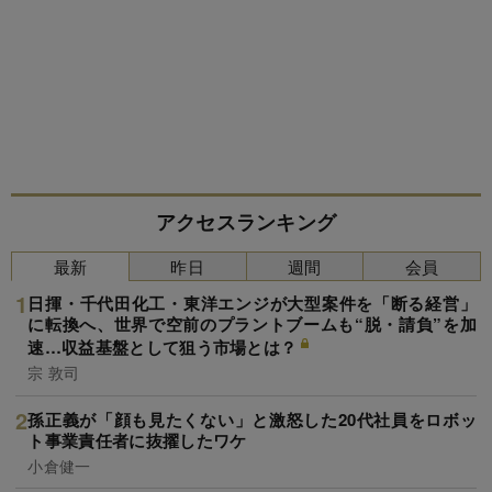
アクセスランキング
最新
昨日
週間
会員
日揮・千代田化工・東洋エンジが大型案件を「断る経営」
に転換へ、世界で空前のプラントブームも“脱・請負”を加
速…収益基盤として狙う市場とは？
宗 敦司
孫正義が「顔も見たくない」と激怒した20代社員をロボッ
ト事業責任者に抜擢したワケ
小倉健一