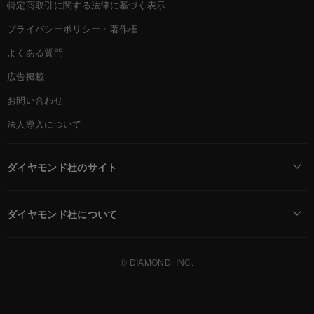
特定商取引に関する法律に基づく表示
プライバシーポリシー・著作権
よくある質問
広告掲載
お問い合わせ
法人導入について
ダイヤモンド社のサイト
Diamond Online(English)
ダイヤモンド社について
週刊ダイヤモンド
ダイヤモンド社TOP
DIAMONDハーバード・ビジネス・レビュー
© DIAMOND, INC.
会社概要
ダイヤモンドZAi（デジタル版）
採用情報
書籍オンライン