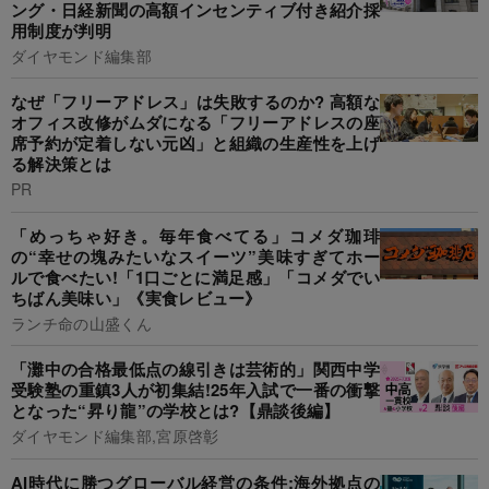
ング・日経新聞の高額インセンティブ付き紹介採
用制度が判明
ダイヤモンド編集部
なぜ「フリーアドレス」は失敗するのか? 高額な
オフィス改修がムダになる「フリーアドレスの座
席予約が定着しない元凶」と組織の生産性を上げ
る解決策とは
PR
「めっちゃ好き。毎年食べてる」コメダ珈琲
の“幸せの塊みたいなスイーツ”美味すぎてホー
ルで食べたい!「1口ごとに満足感」「コメダでい
ちばん美味い」《実食レビュー》
ランチ命の山盛くん
「灘中の合格最低点の線引きは芸術的」関西中学
受験塾の重鎮3人が初集結!25年入試で一番の衝撃
となった“昇り龍”の学校とは?【鼎談後編】
ダイヤモンド編集部,宮原啓彰
AI時代に勝つグローバル経営の条件:海外拠点の