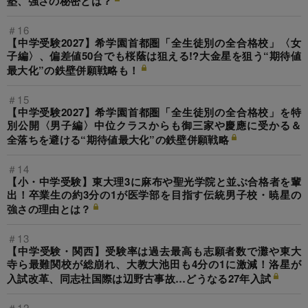
塾、強さの秘密とは？
＃16
【中学受験2027】希学園首都圏「全生徒別の全合格校」〈女
子編〉、偏差値50台でも桜蔭は狙える!?大金星を狙う“期待値
最大化”の鉄壁併願戦略も！
＃15
【中学受験2027】希学園首都圏「全生徒別の全合格校」を特
別公開〈男子編〉中位クラスからも御三家や慶應に受かる＆
全落ちを避ける“期待値最大化”の鉄壁併願戦略
＃14
【小・中学受験】東大理3に麻布や聖光学院と並ぶ合格者を輩
出！卒業生の約3分の1が医学部を目指す伝統男子校・暁星の
強さの理由とは？
＃13
【中学受験・関西】受験率は過去最高も志願者数で灘や東大
寺ら最難関校が総崩れ、大教大池田も4分の1に激減！洛星が
入試改革、同志社国際は辺野古事故…どうなる27年入試
＃12