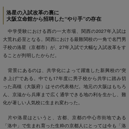
洛星の入試改革の裏に
大阪立命館から招聘した“やり手”の存在
中学受験における西の一大市場、関西の2027年入試は
大荒れ必至となる。関西における最難関校の一角で名門男
子校の洛星（京都市）が、27年入試で大幅な入試改革をす
ることが判明したからだ。
背景にあるのは、共学化によって躍進した新興校の“突
き上げ”である。中でも17年度に男子校から共学に踏み切
った高槻（大阪府）はその代表格だ。地元の大阪はもちろ
ん、京滋から兵庫まで広く通学できる地の利を生かし、難
化が著しい人気校に生まれ変わった。
片や洛星はというと、古都、京都の中心市街地である
「洛中」で生まれ育った生粋の京都人にとっては今も「洛