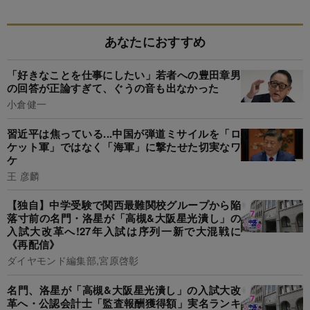
あなたにおすすめ
「好きなことを仕事にしたい」若者への豊田章男
の回答が正論すぎて、ぐうの音も出なかった
小倉健一
習近平は焦っている...中国が弾道ミサイルを「ロ
ケット軍」ではなく「海軍」に撃たせた切実なワ
ケ
王 彦麟
【独自】中学受験で関西最難関校グループから陥
落寸前の名門・洛星が「高槻&大阪星光潰し」の
入試大改革へ!27年入試は序列一新で大混戦に
《再配信》
ダイヤモンド編集部,宮原啓彰
名門、洛星が「高槻&大阪星光潰し」の入試大改
革へ・公認会計士「監査報酬獲得額」実名ランキ