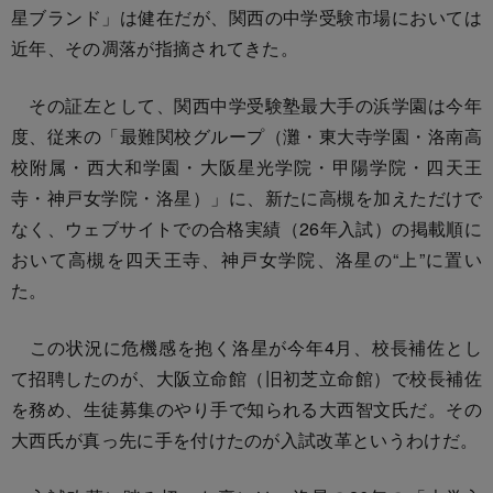
星ブランド」は健在だが、関西の中学受験市場においては
近年、その凋落が指摘されてきた。
その証左として、関西中学受験塾最大手の浜学園は今年
度、従来の「最難関校グループ（灘・東大寺学園・洛南高
校附属・西大和学園・大阪星光学院・甲陽学院・四天王
寺・神戸女学院・洛星）」に、新たに高槻を加えただけで
なく、ウェブサイトでの合格実績（26年入試）の掲載順に
おいて高槻を四天王寺、神戸女学院、洛星の“上”に置い
た。
この状況に危機感を抱く洛星が今年4月、校長補佐とし
て招聘したのが、大阪立命館（旧初芝立命館）で校長補佐
を務め、生徒募集のやり手で知られる大西智文氏だ。その
大西氏が真っ先に手を付けたのが入試改革というわけだ。