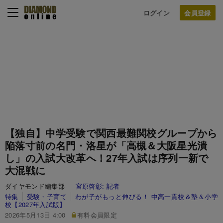
ログイン
【独自】中学受験で関西最難関校グループから
陥落寸前の名門・洛星が「高槻＆大阪星光潰
し」の入試大改革へ！27年入試は序列一新で
大混戦に
ダイヤモンド編集部
宮原啓彰:
記者
特集
受験・子育て
わが子がもっと伸びる！ 中高一貫校＆塾＆小学
校【2027年入試版】
2026年5月13日 4:00
有料会員限定