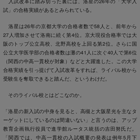
入試改革に踏み切った裏には、洛星の26年の「大学入
試」の合格実績があるとみられている。
洛星は26年の京都大学の合格者数で58人と、前年から
27人増加させて洛南に続く第4位。京大現役合格率では大
阪のトップ公立高校、北野高校を上回る第2位。さらに国
公立大学医学部の合格者数は灘の41人に次ぐ40人で第6位
（関西の中高一貫校が対象）などと大躍進した。この大学
合格実績を引っ提げて入試改革をすれば、ライバル校から
受験生を奪取できると踏んだ、というわけだ。
そのライバル校とはどこなのか。
「洛星の新入試の中身を見ると、高槻と大阪星光を主なタ
ーゲットにしているのは間違いない」と言うのは、アップ
教育企画執行役員で進学館ルータス統括の吉田努氏だ。
「関西では、中高一貫校の入試概要の発表は例年5月下