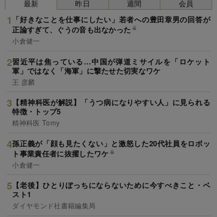
最新
昨日
週間
会員
「好きなことを仕事にしたい」若者への豊田章男の回答が
正論すぎて、ぐうの音も出なかった
小倉健一
習近平は焦っている…中国が弾道ミサイルを「ロケット
軍」ではなく「海軍」に撃たせた切実なワケ
王 彦麟
【精神科医が解説】「うつ病になりやすい人」に見られる
特徴・トップ5
精神科医 Tomy
孫正義が「顔も見たくない」と激怒した20代社員をロボッ
ト事業責任者に抜擢したワケ
小倉健一
【老後】ひとりぼっちにならないために今すべきこと・ベ
スト1
ダイヤモンド社書籍編集局