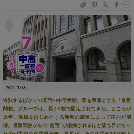
Photo:PIXTA
過熱するばかりの関西の中学受験。灘を筆頭とする「最難
関校」グループは、長く9校で固定されてきた。ところが
近年、高槻をはじめとする新興の躍進によって序列が崩
壊。最難関校からの“落選”が指摘されるほど落ち目になっ
たのが古都の名門男子校、洛星だ。その洛星が2027年入