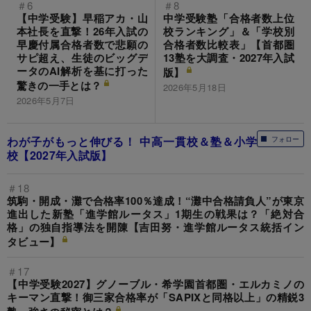
＃6
＃8
【中学受験】早稲アカ・山
中学受験塾「合格者数上位
本社長を直撃！26年入試の
校ランキング」＆「学校別
早慶付属合格者数で悲願の
合格者数比較表」【首都圏
サピ超え、生徒のビッグデ
13塾を大調査・2027年入試
ータのAI解析を基に打った
版】
驚きの一手とは？
2026年5月18日
2026年5月7日
わが子がもっと伸びる！ 中高一貫校＆塾＆小学
フォロー
校【2027年入試版】
＃18
筑駒・開成・灘で合格率100％達成！“灘中合格請負人”が東京
進出した新塾「進学館ルータス」1期生の戦果は？「絶対合
格」の独自指導法を開陳【吉田努・進学館ルータス統括イン
タビュー】
＃17
【中学受験2027】グノーブル・希学園首都圏・エルカミノの
キーマン直撃！御三家合格率が「SAPIXと同格以上」の精鋭3