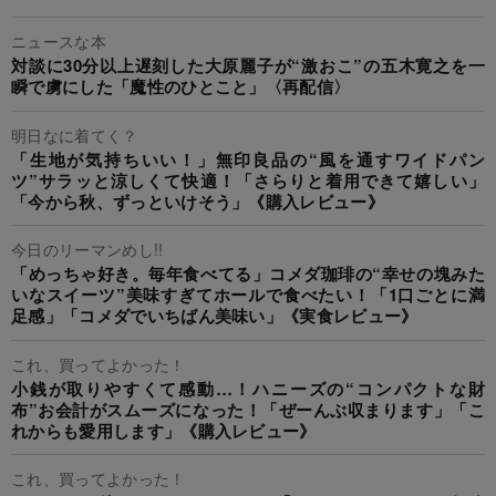
ニュースな本
対談に30分以上遅刻した大原麗子が“激おこ”の五木寛之を一
瞬で虜にした「魔性のひとこと」〈再配信〉
明日なに着てく？
「生地が気持ちいい！」無印良品の“風を通すワイドパン
ツ”サラッと涼しくて快適！「さらりと着用できて嬉しい」
「今から秋、ずっといけそう」《購入レビュー》
今日のリーマンめし!!
「めっちゃ好き。毎年食べてる」コメダ珈琲の“幸せの塊みた
いなスイーツ”美味すぎてホールで食べたい！「1口ごとに満
足感」「コメダでいちばん美味い」《実食レビュー》
これ、買ってよかった！
小銭が取りやすくて感動…！ハニーズの“コンパクトな財
布”お会計がスムーズになった！「ぜーんぶ収まります」「こ
れからも愛用します」《購入レビュー》
これ、買ってよかった！