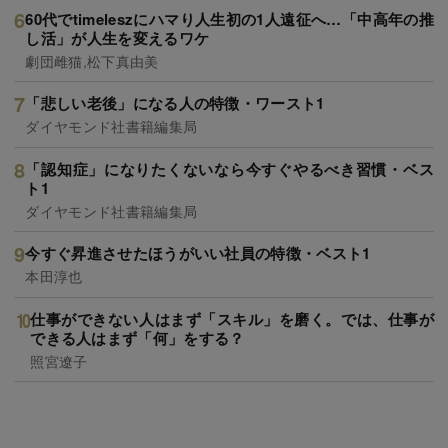
60代でtimeleszにハマり人生初の1人遠征へ…「中高年の推
し活」が人生を変えるワケ
劇団雌猫,松下真由美
「悲しい老後」になる人の特徴・ワースト1
ダイヤモンド社書籍編集局
「認知症」になりたくないなら今すぐやるべき習慣・ベス
ト1
ダイヤモンド社書籍編集局
今すぐ昇進させたほうがいい社員の特徴・ベスト1
本田淳也
仕事ができない人はまず「スキル」を磨く。では、仕事が
できる人はまず「何」をする？
照宮遼子