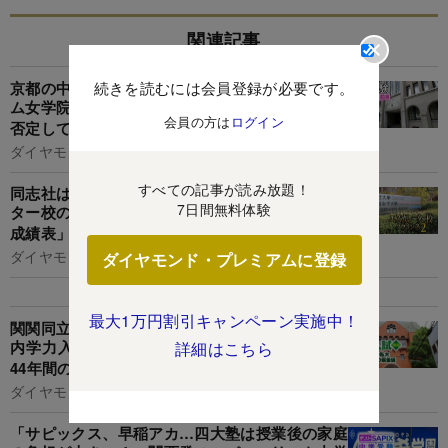
関連記事
京都の中学受験ヒエラルキーに異変!?ノートルダ
続きを読むには会員登録が必要です。
ム女学院が名門男子校・洛星に事業譲渡、両校が
会員の方は
ログイン
否定しても「共学化」がささやかれる理由
ダイヤモンド編集部,宮原啓彰
すべての記事が読み放題！
同志社は辺野古転覆事故で関西トップエスカレー
7日間無料体験
ター校の座から滑り落ちるのか？関関同立の「裏
成績表」を公開
ダイヤモンド編集部,臼井真粧美
ダイヤモンド・プレミアムに登録
最大1万円割引キャンペーン実施中！
関関同立受験組でも産近甲龍に落ちる「関西の年
内学力入試」難易度の実態とは？【関西22私大
詳細はこちら
44年間の偏差値推移】
ダイヤモンド編集部,臼井真粧美
「サピックス、早稲アカ…四大塾は授業後の家庭