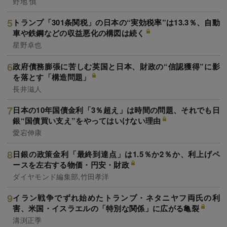
野地 慎
トランプ「301条関税」の日本の“実効税率”は13.3％、自動
車や鉄鋼などの収益悪化の構図は続く
星野卓也
政府債務膨張に苦しむ英国と日本、財政の“信認獲得”に影
を落とす「構造問題」
長井滋人
日本の10年国債金利「3％超え」は時間の問題、それでも日
銀“国債買い支え”をやってはいけない理由
愛宕伸康
日銀の政策金利「最終到達点」は1.5％か2％か、利上げペ
ースを左右する物価・円安・財政
ダイヤモンド編集部,竹田孝洋
イラン戦争でずれ始めたトランプ・ネタニヤフ両氏の利
害、米国・イスラエルの「特別な関係」に広がる亀裂
溝渕正季