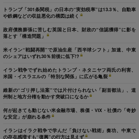
トランプ「301条関税」の日本の“実効税率”は13.3％、自動車
や鉄鋼などの収益悪化の構図は続く
政府債務膨張に苦しむ英国と日本、財政の“信認獲得”に影を
落とす「構造問題」
米イラン“戦闘再開”で原油生産「西半球シフト」加速、中東
のシェアはいずれ30％前後に低下!?
イラン戦争でずれ始めたトランプ・ネタニヤフ両氏の利害、
米国・イスラエルの「特別な関係」に広がる亀裂
維新の“ゴリ押し法案”では片付けられない「副首都法」、道
州制と地方分権を動かす突破口になるか
何が起きても動じない米金融市場、株価・VIX・社債の「奇妙
な安定」が崩れる条件
イランはイラク戦争で学んだ「負けない戦術」奏功、中東で
の存在感増すも“復興”の行方は見えず