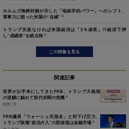
ホルムズ海峡封鎖が示した「地経学的パワー」へのシフト、
軍事力に頼った米国の“自滅”
トランプ失政なければ米国経済は「3％成長」!?経済下押
し“成績表”を総点検
この特集を見る
関連記事
世界がお手本にしてきたFRB、トランプ大統領
の逆鱗に触れて前代未聞の危機
牧野 洋
FRB議長「ウォーシュ氏指名」と利下げ圧力、
トランプ政権“政治介入”の防波堤は金融市場
井上哲也