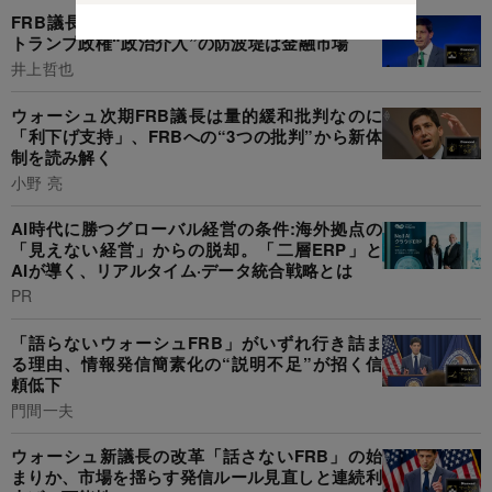
FRB議長「ウォーシュ氏指名」と利下げ圧力、
トランプ政権“政治介入”の防波堤は金融市場
井上哲也
ウォーシュ次期FRB議長は量的緩和批判なのに
「利下げ支持」、FRBへの“3つの批判”から新体
制を読み解く
小野 亮
AI時代に勝つグローバル経営の条件:海外拠点の
「見えない経営」からの脱却。「二層ERP」と
AIが導く、リアルタイム·データ統合戦略とは
PR
「語らないウォーシュFRB」がいずれ行き詰ま
る理由、情報発信簡素化の“説明不足”が招く信
頼低下
門間一夫
ウォーシュ新議長の改革「話さないFRB」の始
まりか、市場を揺らす発信ルール見直しと連続利