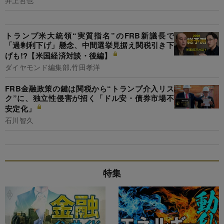
トランプ米大統領“実質指名”のFRB新議長で
「過剰利下げ」懸念、中間選挙見据え関税引き下
げも!?【米国経済対談・後編】
ダイヤモンド編集部,竹田孝洋
FRB金融政策の鍵は関税から“トランプ介入リス
ク”に、独立性侵害が招く「ドル安・債券市場不
安定化」
石川智久
特集