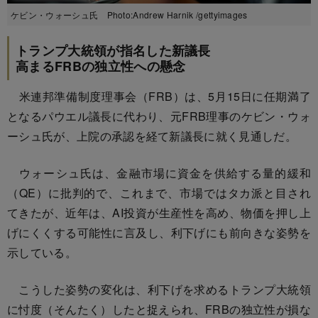
ケビン・ウォーシュ氏 Photo:Andrew Harnik /gettyimages
トランプ大統領が指名した新議長
高まるFRBの独立性への懸念
米連邦準備制度理事会（FRB）は、5月15日に任期満了
となるパウエル議長に代わり、元FRB理事のケビン・ウォ
ーシュ氏が、上院の承認を経て新議長に就く見通しだ。
ウォーシュ氏は、金融市場に資金を供給する量的緩和
（QE）に批判的で、これまで、市場ではタカ派と目され
てきたが、近年は、AI投資が生産性を高め、物価を押し上
げにくくする可能性に言及し、利下げにも前向きな姿勢を
示している。
こうした姿勢の変化は、利下げを求めるトランプ大統領
に忖度（そんたく）したと捉えられ、FRBの独立性が損な