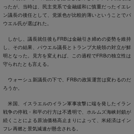
ったが、当時は、民主党系で金融緩和に慎重だったイエレ
ン議長の後任として、党派色が比較的薄いということでパ
ウエル氏が選ばれた。
しかし、議長就任後もFRBは金融引き締めの姿勢を維持
し、その結果、パウエル議長とトランプ大統領の対立が鮮
明となった。見方を変えれば、この過程でFRBの独立性は
守られたとも言える。
ウォーシュ新議長の下で、FRBの政策運営は変わるのだ
ろうか。
米国、イスラエルのイラン軍事攻撃に端を発したイラン
戦争の停戦・和平の行方は不透明で、ホルムズ海峡封鎖が
続くことによる原油価格高止まりによって、米経済はイン
フレ再燃と景気減速が懸念される。