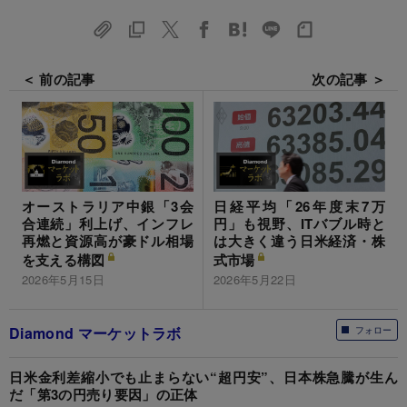
＜ 前の記事
次の記事 ＞
オーストラリア中銀「3会
日経平均「26年度末7万
合連続」利上げ、インフレ
円」も視野、ITバブル時と
再燃と資源高が豪ドル相場
は大きく違う日米経済・株
を支える構図
式市場
2026年5月15日
2026年5月22日
Diamond マーケットラボ
フォロー
日米金利差縮小でも止まらない“超円安”、日本株急騰が生ん
だ「第3の円売り要因」の正体