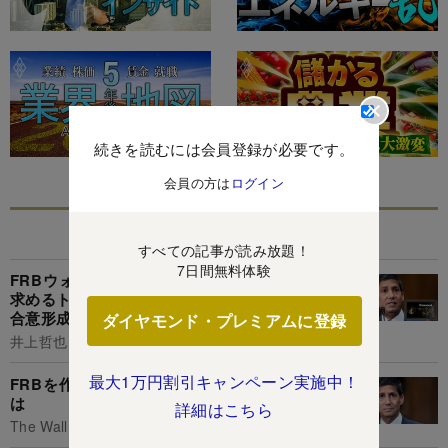
続きを読むには会員登録が必要です。
会員の方は
ログイン
あなたにおすすめ
すべての記事が読み放題！
7日間無料体験
FRBウォーシュ新議長が直面する難題、利下げ
求めるトランプ政権への忖度疑念払拭とFOMCの
合意形成
ダイヤモンド・プレミアムに登録
井上哲也
最大1万円割引キャンペーン実施中！
FRBを作り変えたいウォーシュ氏、その障壁と
は
詳細はこちら
The Wall Street Journal