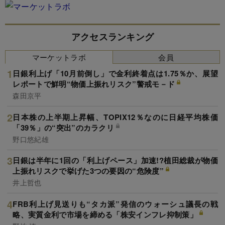
アクセスランキング
マーケットラボ
会員
日銀利上げ「10月前倒し」で金利終着点は1.75％か、展望
レポートで鮮明“物価上振れリスク”警戒モ－ド
森田京平
日本株の上半期上昇幅、TOPIX12％なのに日経平均株価
「39％」の“突出”のカラクリ
野口悠紀雄
日銀は半年に1回の「利上げペース」加速!?植田総裁が物価
上振れリスクで挙げた3つの要因の“危険度”
井上哲也
FRB利上げ見送りも“タカ派”発信のウォーシュ議長の戦
略、実質金利で市場を締める「株安インフレ抑制策」