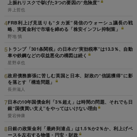
上振れリスクで挙げた3つの要因の“危険度”
井上哲也
FRB利上げ見送りも“タカ派”発信のウォーシュ議長の戦
略、実質金利で市場を締める「株安インフレ抑制策」
野地 慎
トランプ「301条関税」の日本の“実効税率”は13.3％、自動
車や鉄鋼などの収益悪化の構図は続く
星野卓也
政府債務膨張に苦しむ英国と日本、財政の“信認獲得”に影
を落とす「構造問題」
長井滋人
日本の10年国債金利「3％超え」は時間の問題、それでも日
銀“国債買い支え”をやってはいけない理由
愛宕伸康
日銀の政策金利「最終到達点」は1.5％か2％か、利上げペ
ースを左右する物価・円安・財政