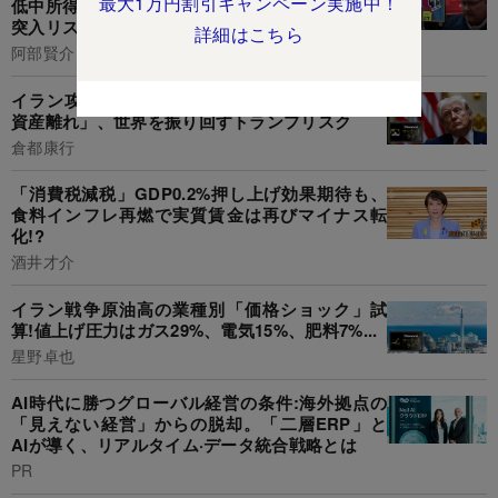
最大1万円割引キャンペーン実施中！
低中所得層の生活圧迫に「スタグフレーション」
突入リスクも
詳細はこちら
阿部賢介
イラン攻撃“有事のドル買い”の裏で進む「ドル
資産離れ」、世界を振り回すトランプリスク
倉都康行
「消費税減税」GDP0.2%押し上げ効果期待も、
食料インフレ再燃で実質賃金は再びマイナス転
化!?
酒井才介
イラン戦争原油高の業種別「価格ショック」試
算!値上げ圧力はガス29%、電気15%、肥料7%...
星野卓也
AI時代に勝つグローバル経営の条件:海外拠点の
「見えない経営」からの脱却。「二層ERP」と
AIが導く、リアルタイム·データ統合戦略とは
PR