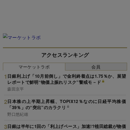
アクセスランキング
マーケットラボ
会員
日銀利上げ「10月前倒し」で金利終着点は1.75％か、展望
レポートで鮮明“物価上振れリスク”警戒モ－ド
森田京平
日本株の上半期上昇幅、TOPIX12％なのに日経平均株価
「39％」の“突出”のカラクリ
野口悠紀雄
日銀は半年に1回の「利上げペース」加速!?植田総裁が物価