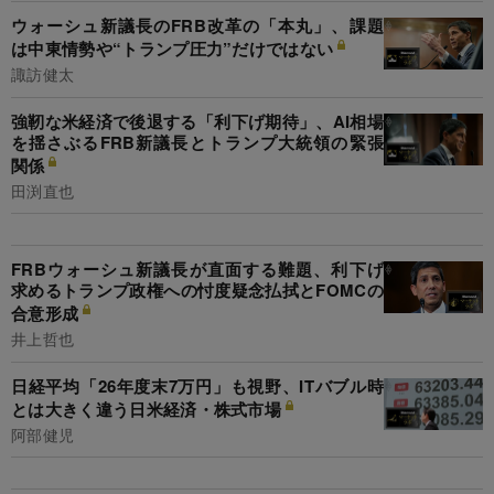
ウォーシュ新議長のFRB改革の「本丸」、課題
は中東情勢や“トランプ圧力”だけではない
諏訪健太
強靭な米経済で後退する「利下げ期待」、AI相場
を揺さぶるFRB新議長とトランプ大統領の緊張
関係
田渕直也
FRBウォーシュ新議長が直面する難題、利下げ
求めるトランプ政権への忖度疑念払拭とFOMCの
合意形成
井上哲也
日経平均「26年度末7万円」も視野、ITバブル時
とは大きく違う日米経済・株式市場
阿部健児