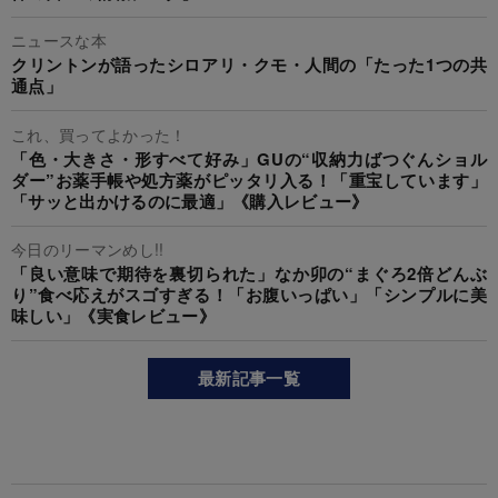
ニュースな本
クリントンが語ったシロアリ・クモ・人間の「たった1つの共
通点」
これ、買ってよかった！
「色・大きさ・形すべて好み」GUの“収納力ばつぐんショル
ダー”お薬手帳や処方薬がピッタリ入る！「重宝しています」
「サッと出かけるのに最適」《購入レビュー》
今日のリーマンめし!!
「良い意味で期待を裏切られた」なか卯の“まぐろ2倍どんぶ
り”食べ応えがスゴすぎる！「お腹いっぱい」「シンプルに美
味しい」《実食レビュー》
最新記事一覧