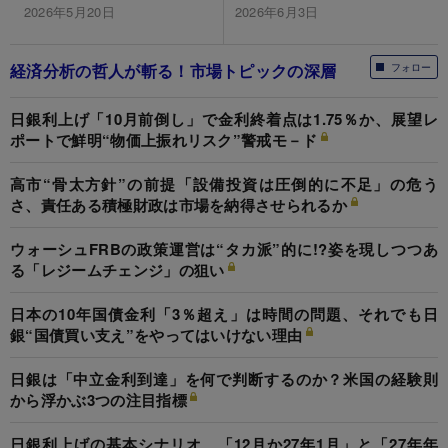
2026年5月20日
2026年6月3日
経済分析の哲人が斬る！市場トピックの深層
フォロー
日銀利上げ「10月前倒し」で金利終着点は1.75％か、展望レ
ポートで鮮明“物価上振れリスク”警戒モ－ド
高市“骨太方針”の前提「設備投資は圧倒的に不足」の危う
さ、責任ある積極財政は市場を納得させられるか
ウォーシュFRBの政策運営は“タカ派”的に!?姿を現しつつあ
る「レジームチェンジ」の狙い
日本の10年国債金利「3％超え」は時間の問題、それでも日
銀“国債買い支え”をやってはいけない理由
日銀は「中立金利到達」を何で判断するのか？米国の経験則
から浮かぶ3つの注目指標
日銀利上げの基本シナリオ、「12月か27年1月」と「27年年