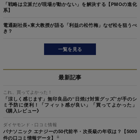
「戦略は立派だが現場が動かない」を解決する【PMOの進化
系】
電通副社長×東大教授が語る「利益の松竹梅」なぜ松を狙うべ
き？
一覧を見る
最新記事
これ、買ってよかった！
「涼しく感じます」無印良品の“日焼け対策グッズ”が手のシ
ミ予防に便利！「フィット感が良い」「買ってよかった」
《購入レビュー》
ダイヤモンド・口コミ情報
パナソニック エナジーの50代前半・次長級の年収は？【5000
件の口コミ情報データ】