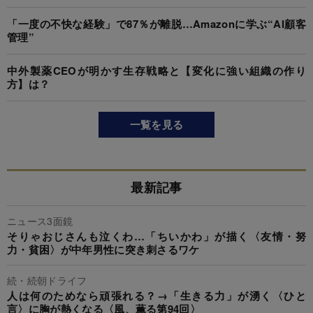
「一度の不快な経験」で87％が離脱…Amazonに学ぶ“AI顧客
管理”
中外製薬CEOが明かす生存戦略と【変化に強い組織の作り
方】は？
一覧を見る
最新記事
ニュース3面鏡
そりゃおじさんも泣くわ…「ちいかわ」が描く〈友情・努
力・貧困〉が中年男性に突き刺さるワケ
続・続朝ドライフ
人は何のためなら頑張れる？→「生きる力」が湧く〈ひと
言〉に胸が熱くなる〈風、薫る第94回〉