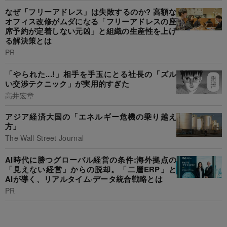
なぜ「フリーアドレス」は失敗するのか? 高額な
オフィス改修がムダになる「フリーアドレスの座
席予約が定着しない元凶」と組織の生産性を上げ
る解決策とは
PR
「やられた...!」相手を手玉にとる社長の「ズル
い交渉テクニック」が実用的すぎた
高井宏章
アジア経済大国の「エネルギー危機の乗り越え
方」
The Wall Street Journal
AI時代に勝つグローバル経営の条件:海外拠点の
「見えない経営」からの脱却。「二層ERP」と
AIが導く、リアルタイム·データ統合戦略とは
PR