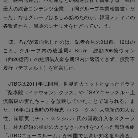
最大の総合コンテンツ企業」（同グループ事業報告書）だ
った。なぜグループはきしみ始めたのか。韓国メディアの
各報道から、崩壊のシナリオをたどっていこう。
ほころびが表面化したのは、記者会見の3日前、12日の
こと。グループ内の放送局JTBCが、総額206億ウォン
（約20億円）の短期借入金を期限内に返済できず、債務不
履行（デフォルト）を宣言した。
JTBCは2011年に開局。世界的大ヒットとなったドラマ
「梨泰院（イテウォン）クラス」や「SKYキャッスル～上
流階級の妻たち～」を放映していたことで知られる。ま
た、16年には当時の朴槿恵（パク・クネ）大統領の知人女
性、崔順実（チェ・スンシル）氏の国政介入をスクープ
し、朴大統領の弾劾の大きなきっかけをつくった報道番組
「JTBCニュースルーム」が韓国では高い知名度を誇る。