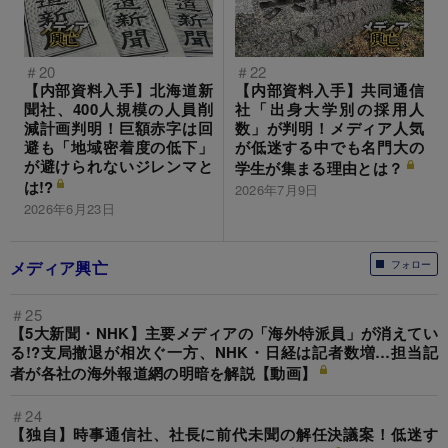
＃20
＃22
【内部資料入手】北海道新
【内部資料入手】共同通信
聞社、400人規模の人員削
社「出身大学別の採用人
減計画判明！巨額赤字は回
数」が判明！メディア人気
避も「地域密着度の低下」
が低迷する中でも名門大の
が避けられないジレンマと
学生が集まる理由とは？
は!?
2026年7月9日
2026年6月23日
メディア興亡
フォロー
＃25
【5大新聞・NHK】主要メディアの「海外特派員」が消えてい
る!?支局撤退が相次ぐ一方、NHK・日経は記者数増…担当記
者が各社の海外報道網の明暗を解説【動画】
＃24
【独自】時事通信社、社長に前代未聞の解任決議案！低迷す