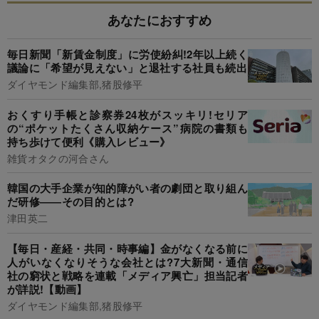
あなたにおすすめ
毎日新聞「新賃金制度」に労使紛糾!2年以上続く
議論に「希望が見えない」と退社する社員も続出
ダイヤモンド編集部,猪股修平
おくすり手帳と診察券24枚がスッキリ!セリア
の“ポケットたくさん収納ケース”病院の書類も
持ち歩けて便利《購入レビュー》
雑貨オタクの河合さん
韓国の大手企業が知的障がい者の劇団と取り組ん
だ研修――その目的とは?
津田英二
【毎日・産経・共同・時事編】金がなくなる前に
人がいなくなりそうな会社とは?7大新聞・通信
社の窮状と戦略を連載「メディア興亡」担当記者
が詳説!【動画】
ダイヤモンド編集部,猪股修平