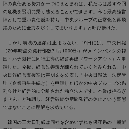
陣の責任ある努力が一つにまとまれば、私たちは必ず今回
の危機を賢明に乗り越えることができます。私も最高経営
陣として重い責任感を持ち、中央グループの正常化と再飛
躍のために全力を尽くしてまいります」と呼び掛けた。
しかし崩壊の連鎖は止まらない。19日には、中央日報
（20年時点の発行部数71万1000部）がメインバンクの韓
国・ハナ銀行に同行主導の経営再建（ワークアウト）を申
請した。今後、経営改善策が練られていくとみられる。中
央日報経営支援室は声明文を公表し「中央日報は、法定管
理（企業再生手続き）を申請したほかの中央グループの系
列会社と経営的に分離された独立法人です。本業は揺るぎ
ません」と強調し、経営破綻や新聞発行の休止という事態
ではないことに理解を求めている。
韓国の三大日刊紙は同社を含めいずれも保守系の「朝鮮