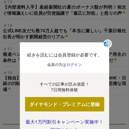
＃19
【内部資料入手】産経新聞社の夏のボーナス額が判明！相次
ぐ情報漏えいに役員が労使協議で「厳正に対処」と怒りの声
＃18
公式LINE友だち数74万人超でも「本当に厳しい」千葉日報社
社長が明かす新聞経営のリアル
＃17
報道ベンチャーJX通信社の米重代表が断言！メディア再生の
続きを読むには会員登録が必要です。
条件は「人海戦術の放棄」と「ニュースのデータ化」だ
会員の方は
ログイン
＃16
【独自】主要メディア海外特派員「激減」の衝撃！NHK・日
経の2強以外は総崩れ、円安で「マックも買えない」悲痛な現
すべての記事が読み放題！
場
7日間無料体験
ダイヤモンド・プレミアムに登録
この特集を見る
最大1万円割引キャンペーン実施中！