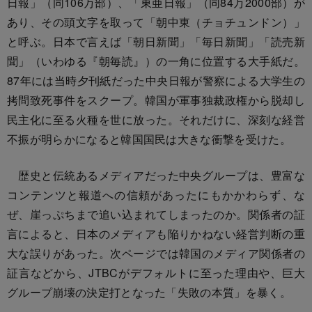
日報」（同106万部）、「東亜日報」（同84万2000部）が
あり、その頭文字を取って「朝中東（チョチュンドン）」
と呼ぶ。日本で言えば「朝日新聞」「毎日新聞」「読売新
聞」（いわゆる『朝毎読』）の一角に位置する大手紙だ。
87年には当時夕刊紙だった中央日報が警察による大学生の
拷問致死事件をスクープ。韓国が軍事独裁政権から脱却し
民主化に至る火種を世に放った。それだけに、深刻な経営
不振が明らかになると韓国国民は大きな衝撃を受けた。
歴史と伝統あるメディアだった中央グループは、豊富な
コンテンツと報道への信頼があったにもかかわらず、な
ぜ、崖っぷちまで追い込まれてしまったのか。関係者の証
言によると、日本のメディアも陥りかねない経営判断の重
大な誤りがあった。次ページでは韓国のメディア関係者の
証言などから、JTBCがデフォルトに至った理由や、巨大
グループ崩壊の決定打となった「失敗の本質」を暴く。