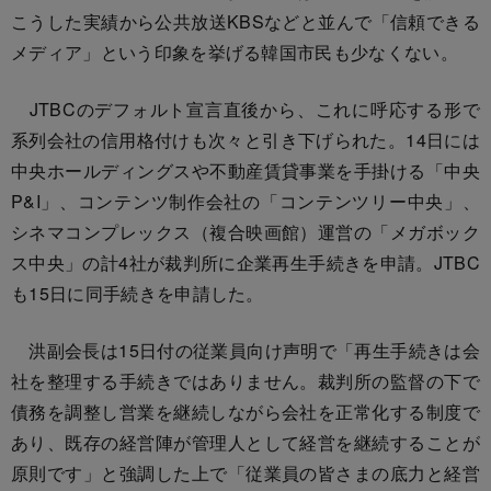
こうした実績から公共放送KBSなどと並んで「信頼できる
メディア」という印象を挙げる韓国市民も少なくない。
JTBCのデフォルト宣言直後から、これに呼応する形で
系列会社の信用格付けも次々と引き下げられた。14日には
中央ホールディングスや不動産賃貸事業を手掛ける「中央
P&I」、コンテンツ制作会社の「コンテンツリー中央」、
シネマコンプレックス（複合映画館）運営の「メガボック
ス中央」の計4社が裁判所に企業再生手続きを申請。JTBC
も15日に同手続きを申請した。
洪副会長は15日付の従業員向け声明で「再生手続きは会
社を整理する手続きではありません。裁判所の監督の下で
債務を調整し営業を継続しながら会社を正常化する制度で
あり、既存の経営陣が管理人として経営を継続することが
原則です」と強調した上で「従業員の皆さまの底力と経営