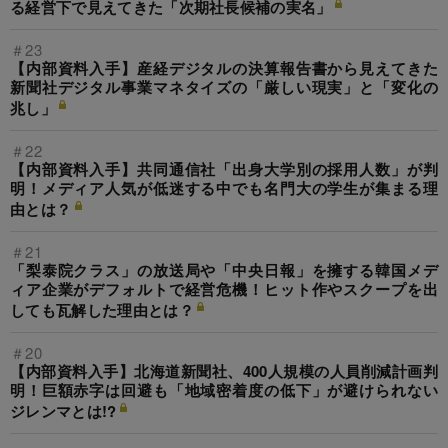
る経営下で見えてきた「次期社長候補の実名」
＃23
【内部資料入手】産経デジタルの決算報告書から見えてきた
新聞社デジタル事業マネタイズの「厳しい現実」と「変化の
兆し」
＃22
【内部資料入手】共同通信社「出身大学別の採用人数」が判
明！メディア人気が低迷する中でも名門大の学生が集まる理
由とは？
＃21
「梨泰院クラス」の放送局や「中央日報」を擁する韓国メデ
ィア企業がデフォルトで経営危機！ヒット作やスクープを出
しても瓦解した理由とは？
＃20
【内部資料入手】北海道新聞社、400人規模の人員削減計画判
明！巨額赤字は回避も「地域密着度の低下」が避けられない
ジレンマとは!?