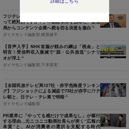
詳細はこちら
関連記事
フジテレビ清水社長が記者に逆質問「今、テレビ
って絶対的ですか？」不動産依存を脱却し、放送
局からコンテンツ企業へ舵を切る決意を激白
ダイヤモンド編集部,猪股修平
【音声入手】NHK首脳が頼みの綱は「税金」と
明言！受信料収入激減で“脱・公共放送”シナリ
オが浮上
ダイヤモンド編集部,下本菜実
【全国民放テレビ局127社・赤字危険度ランキン
グ】フジショックによる減益で73社が赤字に!?テ
レ朝と、日テレ・テレ東で明暗
ダイヤモンド編集部
PR業界に「やってる感だけで成果なし」が横行
する理由…元ニコニコ動画社長らが突く“広報の
本質”と、AIが消費者の選択を支配する時代