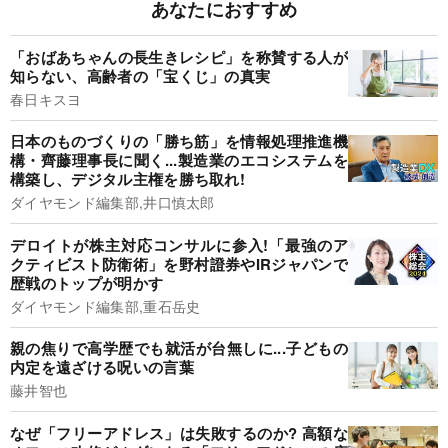
あなたにおすすめ
「おばあちゃんの長生きレシピ」を称賛する人が
知らない、高齢者の「宝くじ」の真実
春日キスヨ
日本のものづくりの「勝ち筋」を情報処理推進機
構・齊藤理事長に聞く...製造業のエコシステムを
構築し、デジタル主権を勝ち取れ!
ダイヤモンド編集部,井口慎太郎
デロイトが株主対応コンサルに参入!「最強のア
クティビスト防衛術」を野村證券やIRジャパンで
歴戦のトップが明かす
ダイヤモンド編集部,重石岳史
親の焦りで高学歴でも就活が台無しに...子どもの
内定を遠ざける呪いの言葉
藤井智也
なぜ「フリーアドレス」は失敗するのか? 高額な