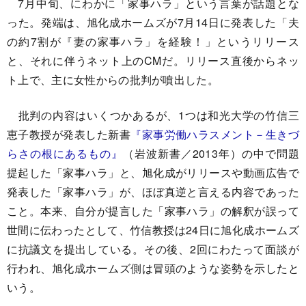
7月中旬、にわかに「家事ハラ」という言葉が話題とな
った。発端は、旭化成ホームズが7月14日に発表した「夫
の約7割が『妻の家事ハラ」を経験！」というリリース
と、それに伴うネット上のCMだ。リリース直後からネッ
ト上で、主に女性からの批判が噴出した。
批判の内容はいくつかあるが、1つは和光大学の竹信三
恵子教授が発表した新書
『家事労働ハラスメント－生きづ
らさの根にあるもの』
（岩波新書／2013年）の中で問題
提起した「家事ハラ」と、旭化成がリリースや動画広告で
発表した「家事ハラ」が、ほぼ真逆と言える内容であった
こと。本来、自分が提言した「家事ハラ」の解釈が誤って
世間に伝わったとして、竹信教授は24日に旭化成ホームズ
に抗議文を提出している。その後、2回にわたって面談が
行われ、旭化成ホームズ側は冒頭のような姿勢を示したと
いう。