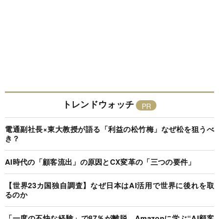
トレンドウォッチ
電通副社長×東大教授が語る「利益の松竹梅」なぜ松を狙うべ
き？
AI時代の「顧客流出」の原因とCX変革の「三つの要件」
【世界23カ国独自調査】なぜ日本はAI活用で世界に後れを取
るのか
「一度の不快な経験」で87％が離脱…Amazonに学ぶ“AI顧客