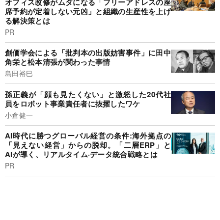
オフィス改修がムダになる「フリーアドレスの座
席予約が定着しない元凶」と組織の生産性を上げ
る解決策とは
PR
創価学会による「批判本の出版妨害事件」に田中
角栄と松本清張が関わった事情
島田裕巳
孫正義が「顔も見たくない」と激怒した20代社
員をロボット事業責任者に抜擢したワケ
小倉健一
AI時代に勝つグローバル経営の条件:海外拠点の
「見えない経営」からの脱却。「二層ERP」と
AIが導く、リアルタイム·データ統合戦略とは
PR