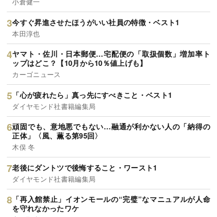
小倉健一
今すぐ昇進させたほうがいい社員の特徴・ベスト1
本田淳也
ヤマト・佐川・日本郵便…宅配便の「取扱個数」増加率ト
ップはどこ？【10月から10％値上げも】
カーゴニュース
「心が疲れたら」真っ先にすべきこと・ベスト1
ダイヤモンド社書籍編集局
頑固でも、意地悪でもない…融通が利かない人の「納得の
正体」〈風、薫る第95回〉
木俣 冬
老後にダントツで後悔すること・ワースト1
ダイヤモンド社書籍編集局
「再入館禁止」イオンモールの“完璧”なマニュアルが人命
を守れなかったワケ