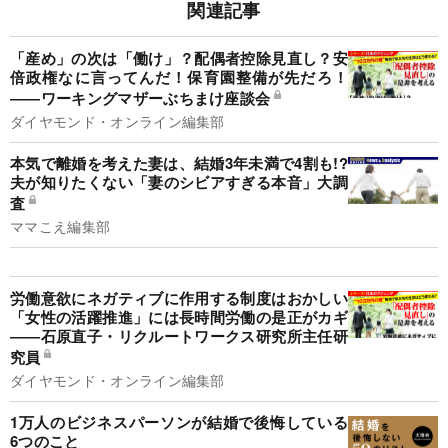
関連記事
「産め」の次は「働け」？配偶者控除見直し？安
倍政権なに言ってんだ！保育園整備が先だろ！
――ワーキングマザーぶちまけ座談会
ダイヤモンド・オンライン編集部
本気で離婚を考えた妻は、結婚3年未満で4割も!?
夫が知りたくない「妻のシビアすぎる本音」大調
査
ママこえ編集部
労働意欲にネガティブに作用する制度はおかしい
「女性の活躍推進」には長時間労働の是正がカギ
――石原直子・リクルートワークス研究所主任研
究員
ダイヤモンド・オンライン編集部
1万人のビジネスパーソンが結婚で後悔している
6つのこと