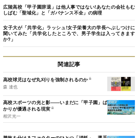
広陵高校「甲子園辞退」は他人事ではない!あなたの会社もむ
しばむ「聖域化」と「ガバナンス不全」の病理
女子大が「共学化」ラッシュ!女子栄養大の学長へぶしつけに
聞いてみた「共学化したところで、男子学生は入ってきます
か?」
関連記事
高校球児はなぜ丸刈りを強制されるのか
森 達也
高校スポーツの光と影――いまだに「甲子園」ば
かりが優遇される現実
相沢光一
勝敗を分けるファクターのひとつ「消耗」。選手