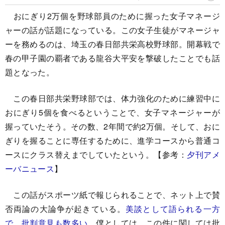
おにぎり2万個を野球部員のために握った女子マネージ
ャーの話が話題になっている。この女子生徒がマネージャ
ーを務めるのは、埼玉の春日部共栄高校野球部。開幕戦で
春の甲子園の覇者である龍谷大平安を撃破したことでも話
題となった。
この春日部共栄野球部では、体力強化のために練習中に
おにぎり5個を食べるということで、女子マネージャーが
握っていたそう。その数、2年間で約2万個。そして、おに
ぎりを握ることに専任するために、進学コースから普通コ
ースにクラス替えまでしていたという。【参考：
夕刊アメ
ーバニュース
】
この話がスポーツ紙で報じられることで、ネット上で賛
否両論の大論争が起きている。
美談として語られる一方
で、批判意見も数多い
。僕としては、この件に関しては批