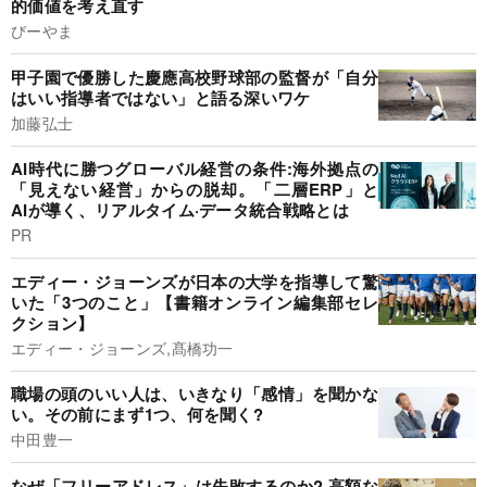
的価値を考え直す
びーやま
甲子園で優勝した慶應高校野球部の監督が「自分
はいい指導者ではない」と語る深いワケ
加藤弘士
AI時代に勝つグローバル経営の条件:海外拠点の
「見えない経営」からの脱却。「二層ERP」と
AIが導く、リアルタイム·データ統合戦略とは
PR
エディー・ジョーンズが日本の大学を指導して驚
いた「3つのこと」【書籍オンライン編集部セレ
クション】
エディー・ジョーンズ,髙橋功一
職場の頭のいい人は、いきなり「感情」を聞かな
い。その前にまず1つ、何を聞く?
中田豊一
なぜ「フリーアドレス」は失敗するのか? 高額な