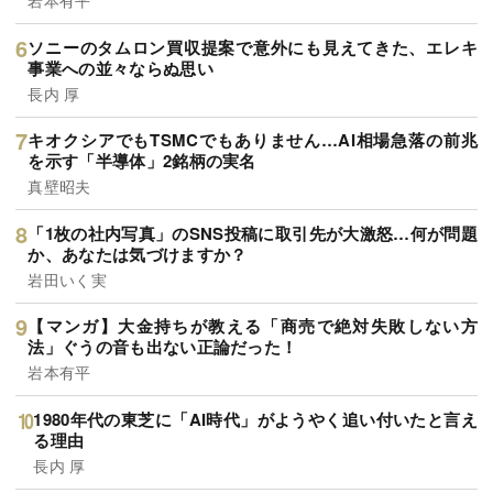
岩本有平
ソニーのタムロン買収提案で意外にも見えてきた、エレキ
事業への並々ならぬ思い
長内 厚
キオクシアでもTSMCでもありません…AI相場急落の前兆
を示す「半導体」2銘柄の実名
真壁昭夫
「1枚の社内写真」のSNS投稿に取引先が大激怒…何が問題
か、あなたは気づけますか？
岩田いく実
【マンガ】大金持ちが教える「商売で絶対失敗しない方
法」ぐうの音も出ない正論だった！
岩本有平
1980年代の東芝に「AI時代」がようやく追い付いたと言え
る理由
長内 厚