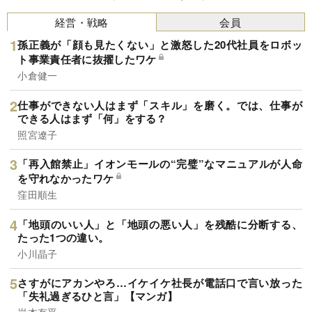
経営・戦略
会員
孫正義が「顔も見たくない」と激怒した20代社員をロボッ
ト事業責任者に抜擢したワケ
小倉健一
仕事ができない人はまず「スキル」を磨く。では、仕事が
できる人はまず「何」をする？
照宮遼子
「再入館禁止」イオンモールの“完璧”なマニュアルが人命
を守れなかったワケ
窪田順生
「地頭のいい人」と「地頭の悪い人」を残酷に分断する、
たった1つの違い。
小川晶子
さすがにアカンやろ…イケイケ社長が電話口で言い放った
「失礼過ぎるひと言」【マンガ】