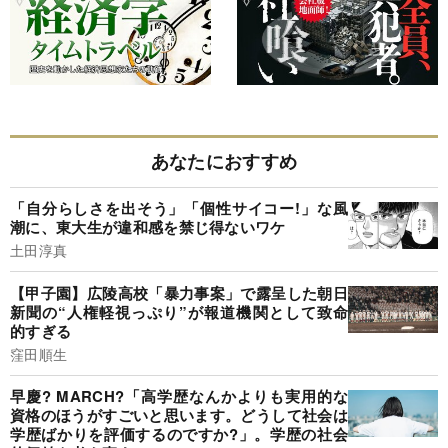
あなたにおすすめ
「自分らしさを出そう」「個性サイコー!」な風
潮に、東大生が違和感を禁じ得ないワケ
土田淳真
【甲子園】広陵高校「暴力事案」で露呈した朝日
新聞の“人権軽視っぷり”が報道機関として致命
的すぎる
窪田順生
早慶? MARCH?「高学歴なんかよりも実用的な
資格のほうがすごいと思います。どうして社会は
学歴ばかりを評価するのですか?」。学歴の社会