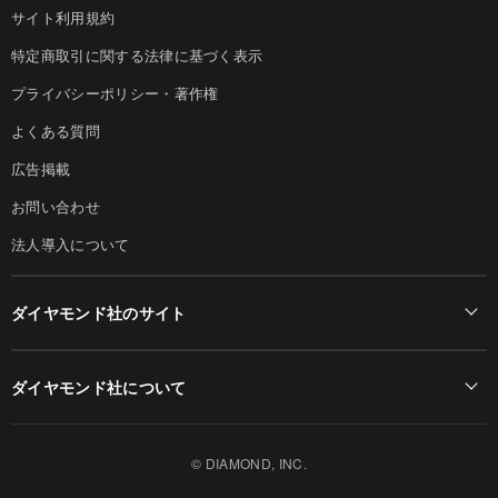
サイト利用規約
特定商取引に関する法律に基づく表示
プライバシーポリシー・著作権
よくある質問
広告掲載
お問い合わせ
法人導入について
ダイヤモンド社のサイト
Diamond Online(English)
ダイヤモンド社について
週刊ダイヤモンド
ダイヤモンド社TOP
DIAMONDハーバード・ビジネス・レビュー
© DIAMOND, INC.
会社概要
ダイヤモンドZAi（デジタル版）