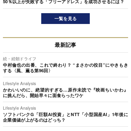
50％以上が失敗する「フリーアドレス」を成功させるには？
一覧を見る
最新記事
続・続朝ドライフ
中村倫也の出番、これで終わり？ “まさかの役目”にやきもき
する〈風、薫る第96回〉
Lifestyle Analysis
かわいいのに、絶望的すぎる…原作未読で『映画ちいかわ』
に挑んだら、開始早々に面食らったワケ
Lifestyle Analysis
ソフトバンクG「巨額AI投資」とNTT「小型国産AI」1年後に
企業価値が上がるのはどっち？