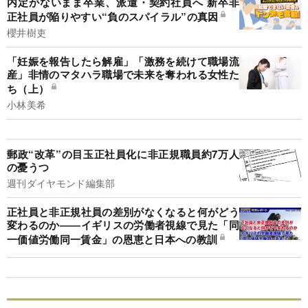
内定がないまま卒業、派遣・契約社員へ 新卒非
正社員が陥りやすい“負のスパイラル”の真因
櫻井樹吏
「妊娠を報告したら解雇」「激務を続けて職場流
産」非情のマタハラ職場で未来を奪われる女性た
ち（上）
小林美希
郵政“改革”の目玉正社員化に非正規職員約7万人
の憂うつ
週刊ダイヤモンド編集部
正社員と非正規社員の差別がなくなると何がどう
変わるのか――イギリスの労働者視線で見た「同
一価値労働同一賃金」の恩恵と日本への教訓