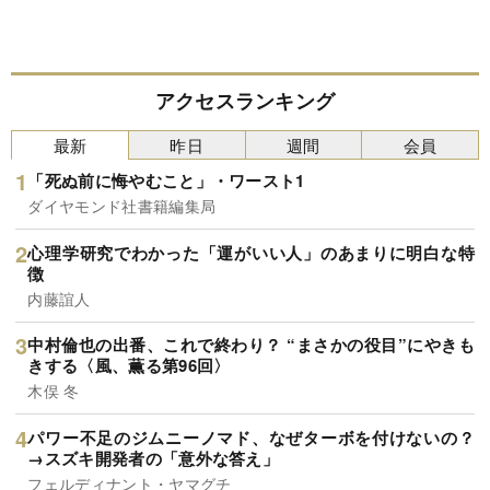
アクセスランキング
最新
昨日
週間
会員
「死ぬ前に悔やむこと」・ワースト1
ダイヤモンド社書籍編集局
心理学研究でわかった「運がいい人」のあまりに明白な特
徴
内藤誼人
中村倫也の出番、これで終わり？ “まさかの役目”にやきも
きする〈風、薫る第96回〉
木俣 冬
パワー不足のジムニーノマド、なぜターボを付けないの？
→スズキ開発者の「意外な答え」
フェルディナント・ヤマグチ