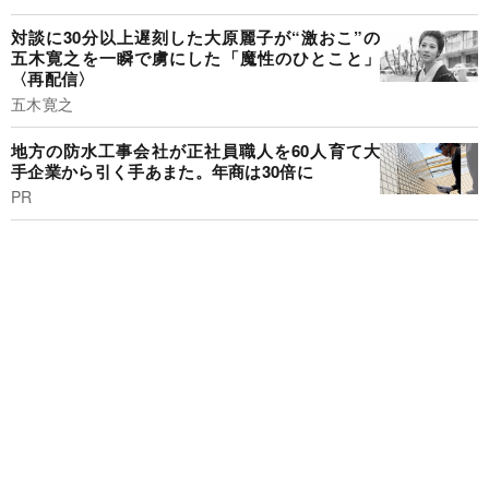
対談に30分以上遅刻した大原麗子が“激おこ”の
五木寛之を一瞬で虜にした「魔性のひとこと」
〈再配信〉
五木寛之
地方の防水工事会社が正社員職人を60人育て大
手企業から引く手あまた。年商は30倍に
PR