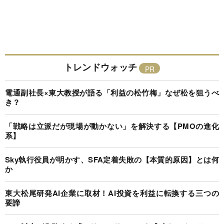
トレンドウォッチ
電通副社長×東大教授が語る「利益の松竹梅」なぜ松を狙うべ
き？
「戦略は立派だが現場が動かない」を解決する【PMOの進化
系】
Sky執行役員が明かす、SFA定着失敗の【本質的原因】とは何
か
東大松尾研発AI企業に取材！AI投資を利益に転換する三つの
要諦