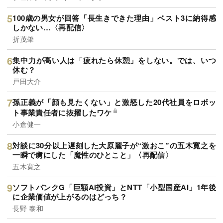
100歳の男女が回答「長生きできた理由」ベスト3に納得感
しかない…〈再配信〉
折茂肇
集中力が高い人は「疲れたら休憩」をしない。では、いつ
休む？
戸田大介
孫正義が「顔も見たくない」と激怒した20代社員をロボッ
ト事業責任者に抜擢したワケ
小倉健一
対談に30分以上遅刻した大原麗子が“激おこ”の五木寛之を
一瞬で虜にした「魔性のひとこと」〈再配信〉
五木寛之
ソフトバンクG「巨額AI投資」とNTT「小型国産AI」1年後
に企業価値が上がるのはどっち？
長野 泰和