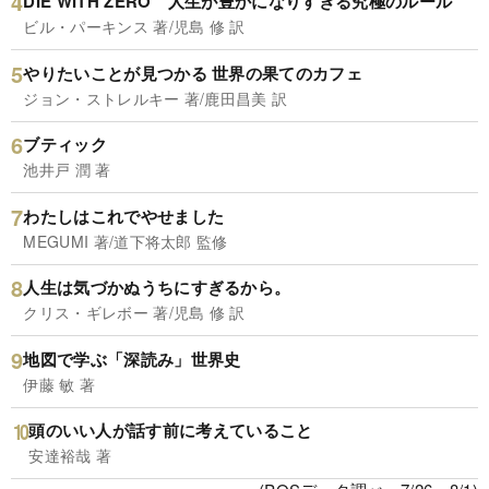
DIE WITH ZERO 人生が豊かになりすぎる究極のルール
ビル・パーキンス 著/児島 修 訳
やりたいことが見つかる 世界の果てのカフェ
ジョン・ストレルキー 著/鹿田昌美 訳
ブティック
池井戸 潤 著
わたしはこれでやせました
MEGUMI 著/道下将太郎 監修
人生は気づかぬうちにすぎるから。
クリス・ギレボー 著/児島 修 訳
地図で学ぶ「深読み」世界史
伊藤 敏 著
頭のいい人が話す前に考えていること
安達裕哉 著