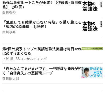
勉強は最短ルートこそが王道！【伊藤真×白川敬
裕】（第1回）
白川敬裕
「勉強しても結果が出ない時期」を乗り越える
「勉強の2次曲線」を理解！
白川敬裕
第2回外資系トップの英語勉強法英語は毎日やれ
ば必ずうまくなる
上阪 徹,ISSコンサルティング
「自分なんてまだまだです」一見謙虚な発言が招
く「自信喪失」の悪循環ループ
森川陽太郎