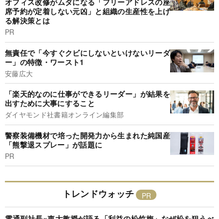
オフィス改修がムダになる「フリーアドレスの座
席予約が定着しない元凶」と組織の生産性を上げ
る解決策とは
PR
無責任で「今すぐクビにしないといけないリーダ
ー」の特徴・ワースト1
安藤広大
「楽天的なのに仕事ができるリーダー」が結果を
出すために大事にすること
ダイヤモンド社書籍オンライン編集部
警察装備機材で培った開発力から生まれた純国産
「熊撃退スプレー」が話題に
PR
トレンドウォッチ
電通副社長×東大教授が語る「利益の松竹梅」なぜ松を狙うべ