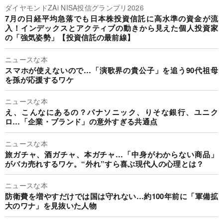
ダイヤモンドZAi NISA投信グランプリ2026
7月の日経平均急落でも日本株投資信託に高水準の資金が流
入！インデックスとアクティブの動きから見えた個人投資家
の「強気姿勢」【投資信託の最前線】
ニュースな本
スマホが使えないので…「演歌界の貴公子」を追う90代祖母
を孫が応援するワケ
ニュースな本
え、こんなにあるの？パナソニック、りそな銀行、ユニク
ロ…「企業・ブランド」の意外すぎる共通点
ニュースな本
旅ガチャ、酒ガチャ、本ガチャ…「中身がわからない商品」
がバカ売れするワケ。“外れ”すら喜ぶ現代人の心理とは？
ニュースな本
防衛費を増やすだけでは国は守れない…約100年前に「軍備拡
大のワナ」を見抜いた人物