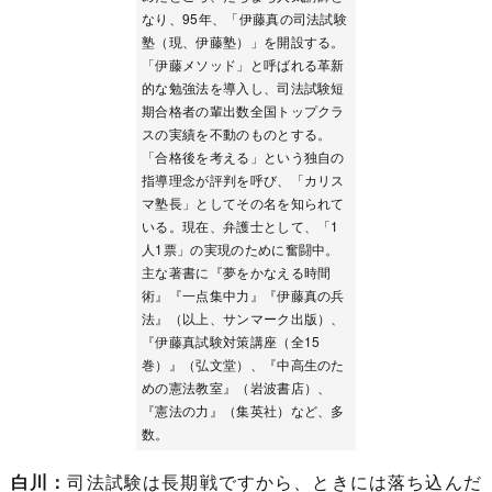
なり、95年、「伊藤真の司法試験
塾（現、伊藤塾）」を開設する。
「伊藤メソッド」と呼ばれる革新
的な勉強法を導入し、司法試験短
期合格者の輩出数全国トップクラ
スの実績を不動のものとする。
「合格後を考える」という独自の
指導理念が評判を呼び、「カリス
マ塾長」としてその名を知られて
いる。現在、弁護士として、「1
人1票」の実現のために奮闘中。
主な著書に『夢をかなえる時間
術』『一点集中力』『伊藤真の兵
法』（以上、サンマーク出版）、
『伊藤真試験対策講座（全15
巻）』（弘文堂）、『中高生のた
めの憲法教室』（岩波書店）、
『憲法の力』（集英社）など、多
数。
白川：
司法試験は長期戦ですから、ときには落ち込んだ