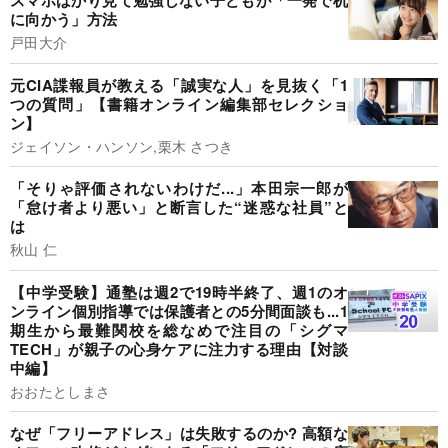
スマホばかり見て勉強しない子どもが「一発で机
に向かう」方法
戸田大介
元CIA諜報員が教える「誠実な人」を見抜く「1
つの質問」【書籍オンライン編集部セレクショ
ン】
ジェイソン・ハンソン,栗木 さつき
「そりゃ評価されないわけだ...」本田宗一郎が
「怠け者より悪い」と断言した“迷惑な社員”と
は
秋山 仁
【中学受験】通塾は週2で19時半終了、週1のオ
ンライン個別指導では保護者との5分間面談も...1
期生から最難関校を総なめで注目の「シグマ
TECH」が親子の心身ケアに注力する理由【対談
中編】
おおたとしまさ
なぜ「フリーアドレス」は失敗するのか? 高額な