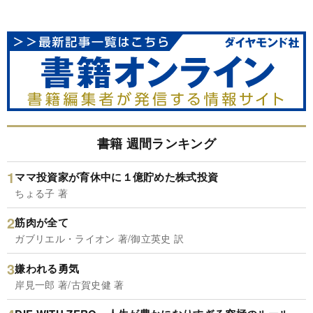
書籍 週間ランキング
ママ投資家が育休中に１億貯めた株式投資
ちょる子 著
筋肉が全て
ガブリエル・ライオン 著/御立英史 訳
嫌われる勇気
岸見一郎 著/古賀史健 著