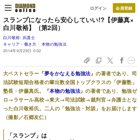
ログイン
スランプになったら安心していい!?
【伊藤真×
白川敬裕】（第2回）
白川敬裕:
弁護士
キャリア・働き方
本物の勉強法
2014年9月29日 0:02
大ベストセラー『
夢をかなえる勉強法
』の著者であり、司
法試験短期合格者の輩出数全国トップクラスの「伊藤塾」
塾長・伊藤真氏。『
本物の勉強法
』の著者であり、勉強ゼ
ロ→ラサール高校→東大→司法試験→裁判官→弁護士とな
った白川敬裕氏。二人の「勉強法・対談」をお届けします
（撮影／石郷友仁）
「スランプ」は