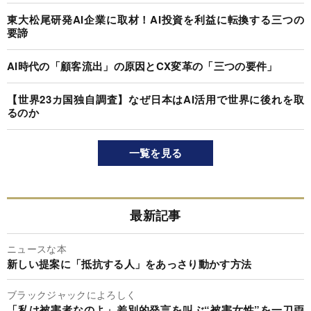
東大松尾研発AI企業に取材！AI投資を利益に転換する三つの
要諦
AI時代の「顧客流出」の原因とCX変革の「三つの要件」
【世界23カ国独自調査】なぜ日本はAI活用で世界に後れを取
るのか
一覧を見る
最新記事
ニュースな本
新しい提案に「抵抗する人」をあっさり動かす方法
ブラックジャックによろしく
「私は被害者なのよ」差別的発言を叫ぶ“被害女性”を一刀両