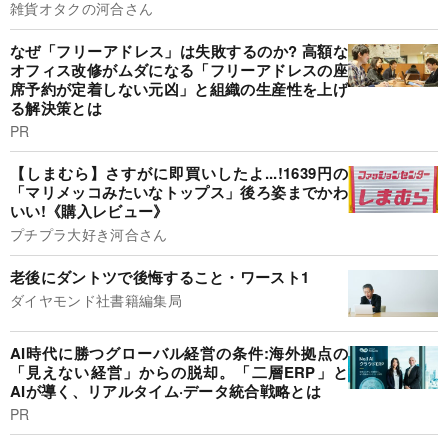
雑貨オタクの河合さん
なぜ「フリーアドレス」は失敗するのか? 高額な
オフィス改修がムダになる「フリーアドレスの座
席予約が定着しない元凶」と組織の生産性を上げ
る解決策とは
PR
【しまむら】さすがに即買いしたよ...!1639円の
「マリメッコみたいなトップス」後ろ姿までかわ
いい!《購入レビュー》
プチプラ大好き河合さん
老後にダントツで後悔すること・ワースト1
ダイヤモンド社書籍編集局
AI時代に勝つグローバル経営の条件:海外拠点の
「見えない経営」からの脱却。「二層ERP」と
AIが導く、リアルタイム·データ統合戦略とは
PR