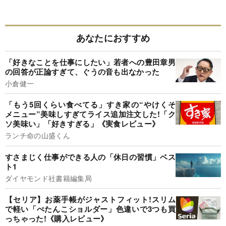
あなたにおすすめ
「好きなことを仕事にしたい」若者への豊田章男
の回答が正論すぎて、ぐうの音も出なかった
小倉健一
「もう5回くらい食べてる」すき家の“やけくそ
メニュー”美味しすぎてライス追加注文した!「ク
ソ美味い」「好きすぎる」《実食レビュー》
ランチ命の山盛くん
すさまじく仕事ができる人の「休日の習慣」ベス
ト1
ダイヤモンド社書籍編集局
【セリア】お薬手帳がジャストフィット!スリム
で軽い「ぺたんこショルダー」色違いで3つも買
っちゃった!《購入レビュー》