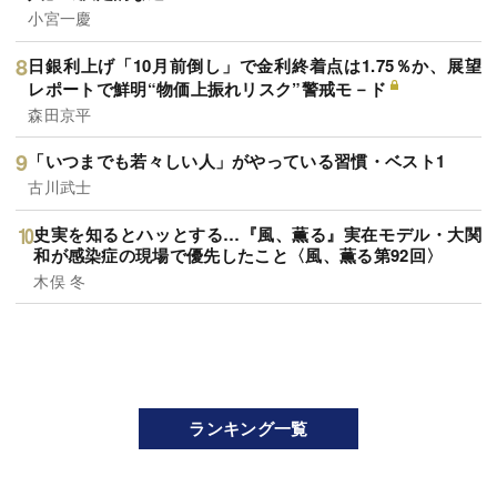
小宮一慶
日銀利上げ「10月前倒し」で金利終着点は1.75％か、展望
レポートで鮮明“物価上振れリスク”警戒モ－ド
森田京平
「いつまでも若々しい人」がやっている習慣・ベスト1
古川武士
史実を知るとハッとする…『風、薫る』実在モデル・大関
和が感染症の現場で優先したこと〈風、薫る第92回〉
木俣 冬
ランキング一覧