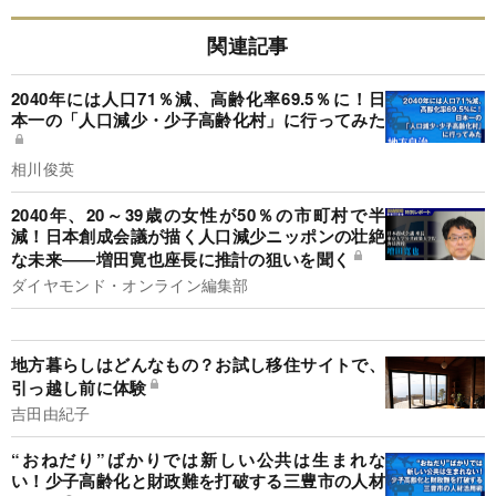
関連記事
2040年には人口71％減、高齢化率69.5％に！日
本一の「人口減少・少子高齢化村」に行ってみた
相川俊英
2040年、20～39歳の女性が50％の市町村で半
減！日本創成会議が描く人口減少ニッポンの壮絶
な未来――増田寛也座長に推計の狙いを聞く
ダイヤモンド・オンライン編集部
地方暮らしはどんなもの？お試し移住サイトで、
引っ越し前に体験
吉田由紀子
“おねだり”ばかりでは新しい公共は生まれな
い！少子高齢化と財政難を打破する三豊市の人材