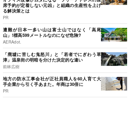
席予約が定着しない元凶」と組織の生産性を上げ
る解決策とは
PR
遭難が日本一多い山は富士山ではなく「高尾
山」!標高599メートルなのになぜ危険?
AERAdot.
「廃墟に苦しむ鬼怒川」と「若者でにぎわう草
津」温泉街の明暗を分けた決定的な違い
前林広樹
地方の防水工事会社が正社員職人を60人育て大
手企業から引く手あまた。年商は30倍に
PR