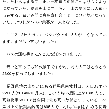
た。それらはまるで、細い一本道の両側にへばりつくよう
に立っていた。視線を上に向けると、山の斜面にも人家が
点在する。狭い谷間に肩を寄せ合うようにひと塊となって
いた。いつしかバスの乗客が１人となった。
「ここ2、3日のうちにバタバタと4、5人が亡くなってい
ます。まだ若い方もいました」
バスの運転手さんがこんな話を切り出した。
「若いと言っても70代後半ですがね。村の人口はとうとう
2300を切ってしまいました」
長野県境の山あいにある群馬県南牧村は、人口わずか
2233人(2014年10月末)。このうち65歳以上が1302人で、
高齢化率58.31％は全国で最も高い数値となっている。75
歳以上の後期高齢者は895人で、村民の4割を占める長寿