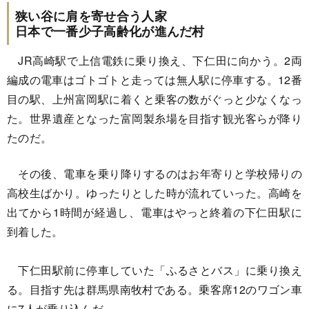
狭い谷に肩を寄せ合う人家
日本で一番少子高齢化が進んだ村
JR高崎駅で上信電鉄に乗り換え、下仁田に向かう。2両
編成の電車はゴトゴトと走っては無人駅に停車する。12番
目の駅、上州富岡駅に着くと乗客の数がぐっと少なくなっ
た。世界遺産となった富岡製糸場を目指す観光客らが降り
たのだ。
その後、電車を乗り降りするのはお年寄りと学校帰りの
高校生ばかり。ゆったりとした時が流れていった。高崎を
出てから1時間が経過し、電車はやっと終着の下仁田駅に
到着した。
下仁田駅前に停車していた「ふるさとバス」に乗り換え
る。目指す先は群馬県南牧村である。乗客席12のワゴン車
に7人が乗り込んだ。