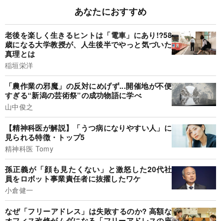
あなたにおすすめ
老後を楽しく生きるヒントは「電車」にあり!?58
歳になる大学教授が、人生後半でやっと気づいた
真理とは
稲垣栄洋
「農作業の邪魔」の反対にめげず...開催地が不便
すぎる“新潟の芸術祭”の成功物語に学べ
山中俊之
【精神科医が解説】「うつ病になりやすい人」に
見られる特徴・トップ5
精神科医 Tomy
孫正義が「顔も見たくない」と激怒した20代社
員をロボット事業責任者に抜擢したワケ
小倉健一
なぜ「フリーアドレス」は失敗するのか? 高額な
オフィス改修がムダになる「フリーアドレスの座