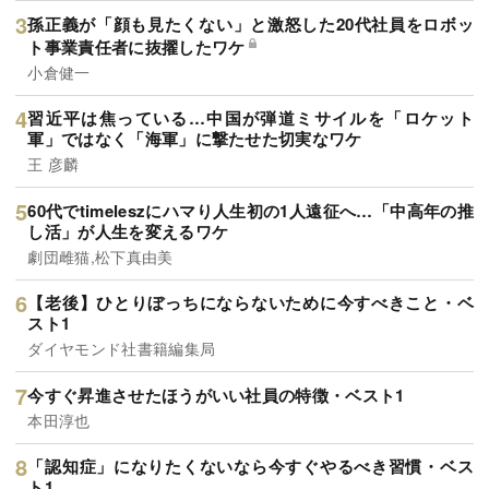
孫正義が「顔も見たくない」と激怒した20代社員をロボッ
ト事業責任者に抜擢したワケ
小倉健一
習近平は焦っている…中国が弾道ミサイルを「ロケット
軍」ではなく「海軍」に撃たせた切実なワケ
王 彦麟
60代でtimeleszにハマり人生初の1人遠征へ…「中高年の推
し活」が人生を変えるワケ
劇団雌猫,松下真由美
【老後】ひとりぼっちにならないために今すべきこと・ベ
スト1
ダイヤモンド社書籍編集局
今すぐ昇進させたほうがいい社員の特徴・ベスト1
本田淳也
「認知症」になりたくないなら今すぐやるべき習慣・ベス
ト1