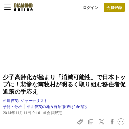
ログイン
少子高齢化が極まり「消滅可能性」で日本トッ
プに！
悲惨な南牧村が明るく取り組む移住者促
進策の手応え
相川俊英:
ジャーナリスト
予測・分析
相川俊英の地方自治“腰砕け”通信記
2014年11月11日 0:16
会員限定