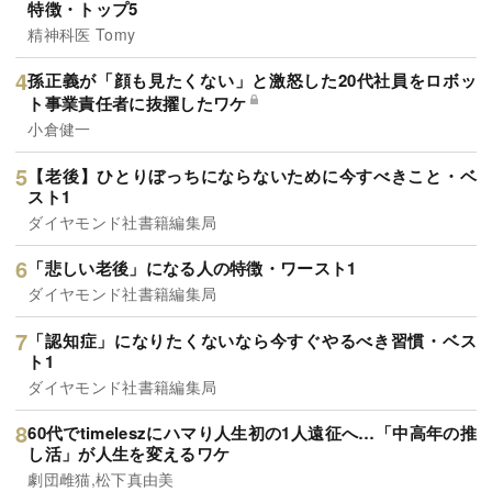
特徴・トップ5
精神科医 Tomy
孫正義が「顔も見たくない」と激怒した20代社員をロボッ
ト事業責任者に抜擢したワケ
小倉健一
【老後】ひとりぼっちにならないために今すべきこと・ベ
スト1
ダイヤモンド社書籍編集局
「悲しい老後」になる人の特徴・ワースト1
ダイヤモンド社書籍編集局
「認知症」になりたくないなら今すぐやるべき習慣・ベス
ト1
ダイヤモンド社書籍編集局
60代でtimeleszにハマり人生初の1人遠征へ…「中高年の推
し活」が人生を変えるワケ
劇団雌猫,松下真由美