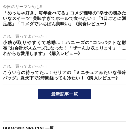
今日のリーマンめし!!
「めっちゃ好き。毎年食べてる」コメダ珈琲の“幸せの塊みた
いなスイーツ”美味すぎてホールで食べたい！「1口ごとに満
足感」「コメダでいちばん美味い」《実食レビュー》
これ、買ってよかった！
小銭が取りやすくて感動…！ハニーズの“コンパクトな財
布”お会計がスムーズになった！「ぜーんぶ収まります」「こ
れからも愛用します」《購入レビュー》
これ、買ってよかった！
こういうの待ってた…！セリアの「ミニチュアみたいな保冷
バッグ」炎天下で2時間経っても冷たい！《購入レビュー》
最新記事一覧
DIAMOND SPECIAL一覧