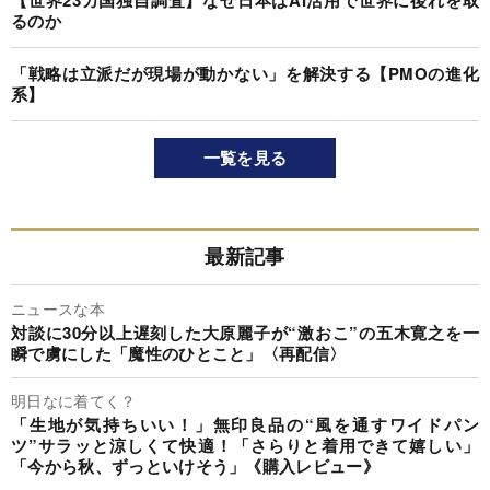
【世界23カ国独自調査】なぜ日本はAI活用で世界に後れを取
るのか
「戦略は立派だが現場が動かない」を解決する【PMOの進化
系】
一覧を見る
最新記事
ニュースな本
対談に30分以上遅刻した大原麗子が“激おこ”の五木寛之を一
瞬で虜にした「魔性のひとこと」〈再配信〉
明日なに着てく？
「生地が気持ちいい！」無印良品の“風を通すワイドパン
ツ”サラッと涼しくて快適！「さらりと着用できて嬉しい」
「今から秋、ずっといけそう」《購入レビュー》