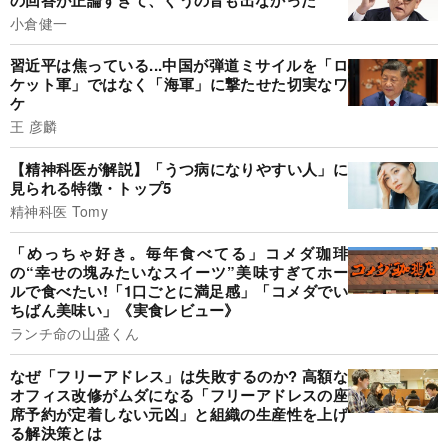
小倉健一
習近平は焦っている...中国が弾道ミサイルを「ロ
ケット軍」ではなく「海軍」に撃たせた切実なワ
ケ
王 彦麟
【精神科医が解説】「うつ病になりやすい人」に
見られる特徴・トップ5
精神科医 Tomy
「めっちゃ好き。毎年食べてる」コメダ珈琲
の“幸せの塊みたいなスイーツ”美味すぎてホー
ルで食べたい!「1口ごとに満足感」「コメダでい
ちばん美味い」《実食レビュー》
ランチ命の山盛くん
なぜ「フリーアドレス」は失敗するのか? 高額な
オフィス改修がムダになる「フリーアドレスの座
席予約が定着しない元凶」と組織の生産性を上げ
る解決策とは