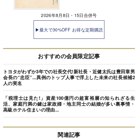
2026年8月8日・15日合併号
▶最大で30%OFF お得な定期購読
おすすめの会員限定記事
トヨタがわずか3年での社長交代!新社長・近健太氏は豊田章男
会長の“忠臣”...異例のトップ人事で浮上した未来の社長候補2
人の実名
「税理士は見た!」資産100億円の超富裕層の知られざる生
活、家庭円満の鍵は家政婦・地主同士の結婚が多い裏事情・
高級ホテル住まいの理由...
関連記事