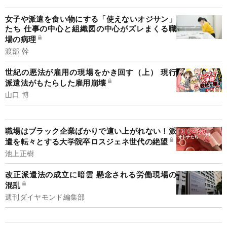
女子や派遣を食い物にする「使えないオジサン」
たち 仕事の中心と組織図の中心がズレまくる職
場の病理
渡部 幹
世紀の悪法が雇用の現場をかき回す（上） 現行
派遣法がもたらした雇用崩壊
山口 博
職場はブラック企業ばかりで這い上がれない！派
遣を転々とする大学院卒ロスジェネ世代の絶望
池上正樹
改正派遣法の成立に暗雲 懸念される労働現場の
混乱
週刊ダイヤモンド編集部