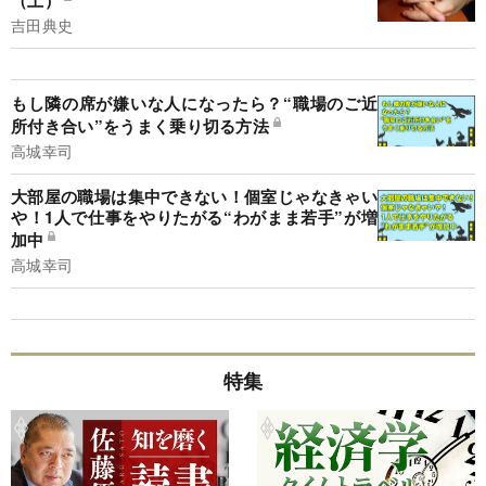
（上）
吉田典史
もし隣の席が嫌いな人になったら？“職場のご近
所付き合い”をうまく乗り切る方法
高城幸司
大部屋の職場は集中できない！個室じゃなきゃい
や！1人で仕事をやりたがる“わがまま若手”が増
加中
高城幸司
特集