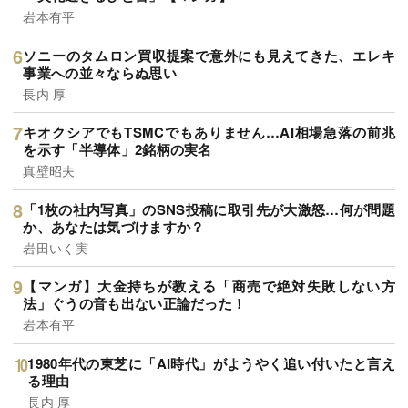
岩本有平
ソニーのタムロン買収提案で意外にも見えてきた、エレキ
事業への並々ならぬ思い
長内 厚
キオクシアでもTSMCでもありません…AI相場急落の前兆
を示す「半導体」2銘柄の実名
真壁昭夫
「1枚の社内写真」のSNS投稿に取引先が大激怒…何が問題
か、あなたは気づけますか？
岩田いく実
【マンガ】大金持ちが教える「商売で絶対失敗しない方
法」ぐうの音も出ない正論だった！
岩本有平
1980年代の東芝に「AI時代」がようやく追い付いたと言え
る理由
長内 厚