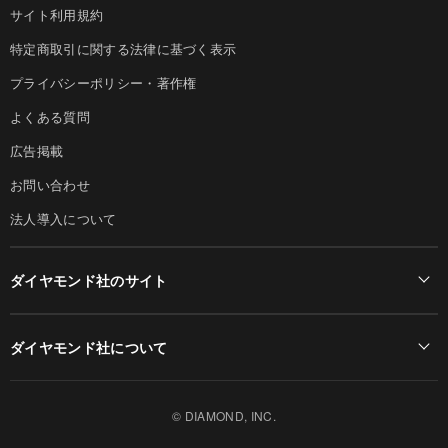
サイト利用規約
特定商取引に関する法律に基づく表示
プライバシーポリシー・著作権
よくある質問
広告掲載
お問い合わせ
法人導入について
ダイヤモンド社のサイト
Diamond Online(English)
ダイヤモンド社について
週刊ダイヤモンド
ダイヤモンド社TOP
DIAMONDハーバード・ビジネス・レビュー
© DIAMOND, INC.
会社概要
ダイヤモンドZAi（デジタル版）