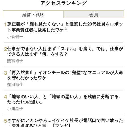
アクセスランキング
経営・戦略
会員
孫正義が「顔も見たくない」と激怒した20代社員をロボッ
ト事業責任者に抜擢したワケ
小倉健一
仕事ができない人はまず「スキル」を磨く。では、仕事が
できる人はまず「何」をする？
照宮遼子
「再入館禁止」イオンモールの“完璧”なマニュアルが人命
を守れなかったワケ
窪田順生
「地頭のいい人」と「地頭の悪い人」を残酷に分断する、
たった1つの違い。
小川晶子
さすがにアカンやろ…イケイケ社長が電話口で言い放った
「失礼過ぎるひと言」【マンガ】