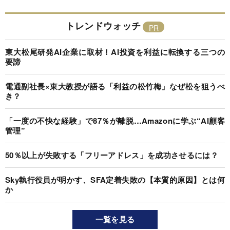
トレンドウォッチ
東大松尾研発AI企業に取材！AI投資を利益に転換する三つの
要諦
電通副社長×東大教授が語る「利益の松竹梅」なぜ松を狙うべ
き？
「一度の不快な経験」で87％が離脱…Amazonに学ぶ“AI顧客
管理”
50％以上が失敗する「フリーアドレス」を成功させるには？
Sky執行役員が明かす、SFA定着失敗の【本質的原因】とは何
か
一覧を見る