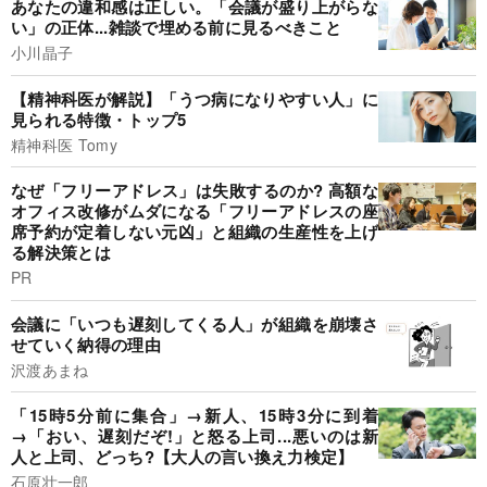
あなたの違和感は正しい。「会議が盛り上がらな
い」の正体...雑談で埋める前に見るべきこと
小川晶子
【精神科医が解説】「うつ病になりやすい人」に
見られる特徴・トップ5
精神科医 Tomy
なぜ「フリーアドレス」は失敗するのか? 高額な
オフィス改修がムダになる「フリーアドレスの座
席予約が定着しない元凶」と組織の生産性を上げ
る解決策とは
PR
会議に「いつも遅刻してくる人」が組織を崩壊さ
せていく納得の理由
沢渡あまね
「15時5分前に集合」→新人、15時3分に到着
→「おい、遅刻だぞ!」と怒る上司...悪いのは新
人と上司、どっち?【大人の言い換え力検定】
石原壮一郎