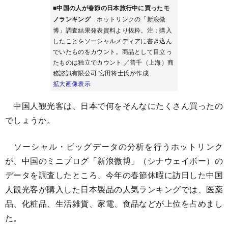
■中国の人が春節の日本旅行中に買ったモ
ノランキング
ホットリンクの「新浪微
博」調査結果発表資料より抜粋。注：購入
したことをソーシャルメディアに書き込ん
でいたものをカウント。商品として目立っ
たものは独立でカウント ／普千（上海）商
務諮訊有限公司 宮田将士氏が作成
拡大画像表示
中国人観光客は、日本で何をそんなにたくさん買ったの
でしょうか。
ソーシャル・ビッグデータの分析を行うホットリンク
が、中国のミニブログ「新浪微博」（シナウェイボー）の
データを調査したところ、今年の春節休暇に訪日した中国
人観光客が購入した日本製品の人気ランキングでは、医薬
品、化粧品、生活雑貨、家電、食品などが上位を占めまし
た。