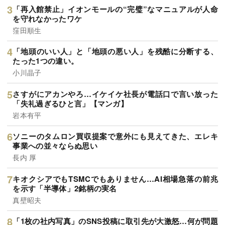
「再入館禁止」イオンモールの“完璧”なマニュアルが人命
を守れなかったワケ
窪田順生
「地頭のいい人」と「地頭の悪い人」を残酷に分断する、
たった1つの違い。
小川晶子
さすがにアカンやろ…イケイケ社長が電話口で言い放った
「失礼過ぎるひと言」【マンガ】
岩本有平
ソニーのタムロン買収提案で意外にも見えてきた、エレキ
事業への並々ならぬ思い
長内 厚
キオクシアでもTSMCでもありません…AI相場急落の前兆
を示す「半導体」2銘柄の実名
真壁昭夫
「1枚の社内写真」のSNS投稿に取引先が大激怒…何が問題