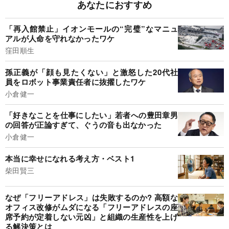
あなたにおすすめ
「再入館禁止」イオンモールの“完璧”なマニュ
アルが人命を守れなかったワケ
窪田順生
孫正義が「顔も見たくない」と激怒した20代社
員をロボット事業責任者に抜擢したワケ
小倉健一
「好きなことを仕事にしたい」若者への豊田章男
の回答が正論すぎて、ぐうの音も出なかった
小倉健一
本当に幸せになれる考え方・ベスト1
柴田賢三
なぜ「フリーアドレス」は失敗するのか? 高額な
オフィス改修がムダになる「フリーアドレスの座
席予約が定着しない元凶」と組織の生産性を上げ
る解決策とは