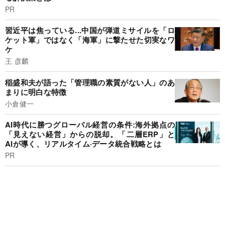
PR
習近平は焦っている...中国が弾道ミサイルを「ロ
ケット軍」ではなく「海軍」に撃たせた切実なワ
ケ
王 彦麟
稲盛和夫が語った「管理職の素質がない人」のあ
まりに明白な特徴
小倉健一
AI時代に勝つグローバル経営の条件:海外拠点の
「見えない経営」からの脱却。「二層ERP」と
AIが導く、リアルタイム·データ統合戦略とは
PR