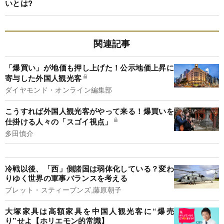
いとは?
関連記事
「爆買い」が地価も押し上げた！公示地価上昇に
寄与した外国人観光客
ダイヤモンド・オンライン編集部
こうすれば外国人観光客がやって来る！爆買いを
仕掛ける人々の「スゴイ視点」
多田慎介
冷戦以後、「西」側諸国は弱体化している？変わ
りゆく世界の軍事バランスを考える
ブレット・スティーブンズ,藤原朝子
大塚家具は高額家具を中国人観光客に“爆売
り”せよ【ホリエモン的常識】