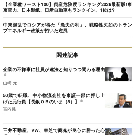
【全業種ワースト100】倒産危険度ランキング2026最新版!東
京電力、日本製紙、日産自動車もランクイン、1位は?
中東混乱でロシアが得た「漁夫の利」、戦略性欠如のトラン
プエネルギー政策が招いた逆風
関連記事
企業の不祥事に社員が違法と知りつつ関わる理由
山崎 元
50歳で転職、中小物流会社を東証一部に押し上
げた元行員【長銀ＯＢのいま（5）】
宮内健
三井不動産、VW、東芝で商魂が良心に勝った心