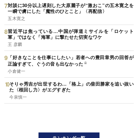
対談に30分以上遅刻した大原麗子が“激おこ”の五木寛之を
一瞬で虜にした「魔性のひとこと」〈再配信〉
五木寛之
習近平は焦っている…中国が弾道ミサイルを「ロケット
軍」ではなく「海軍」に撃たせた切実なワケ
王 彦麟
「好きなことを仕事にしたい」若者への豊田章男の回答が
正論すぎて、ぐうの音も出なかった
小倉健一
そりゃ秀吉が出世するわ…「格上」の柴田勝家を追い抜い
た〈根回し力〉がエグすぎた
今泉慎一