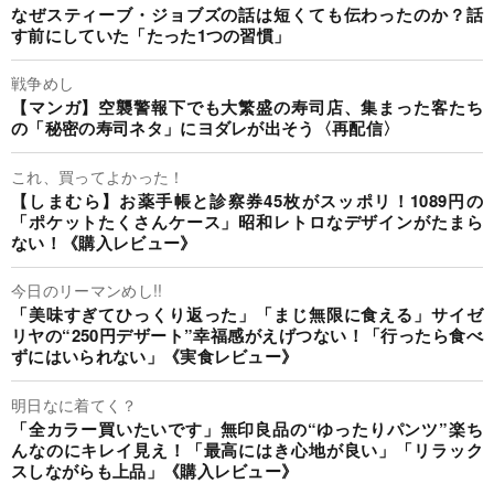
なぜスティーブ・ジョブズの話は短くても伝わったのか？話
す前にしていた「たった1つの習慣」
戦争めし
【マンガ】空襲警報下でも大繁盛の寿司店、集まった客たち
の「秘密の寿司ネタ」にヨダレが出そう〈再配信〉
これ、買ってよかった！
【しまむら】お薬手帳と診察券45枚がスッポリ！1089円の
「ポケットたくさんケース」昭和レトロなデザインがたまら
ない！《購入レビュー》
今日のリーマンめし!!
「美味すぎてひっくり返った」「まじ無限に食える」サイゼ
リヤの“250円デザート”幸福感がえげつない！「行ったら食べ
ずにはいられない」《実食レビュー》
明日なに着てく？
「全カラー買いたいです」無印良品の“ゆったりパンツ”楽ち
んなのにキレイ見え！「最高にはき心地が良い」「リラック
スしながらも上品」《購入レビュー》