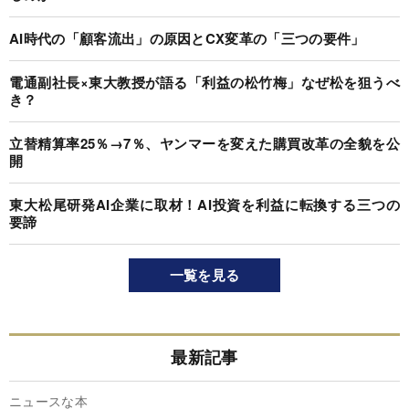
AI時代の「顧客流出」の原因とCX変革の「三つの要件」
電通副社長×東大教授が語る「利益の松竹梅」なぜ松を狙うべ
き？
立替精算率25％→7％、ヤンマーを変えた購買改革の全貌を公
開
東大松尾研発AI企業に取材！AI投資を利益に転換する三つの
要諦
一覧を見る
最新記事
ニュースな本