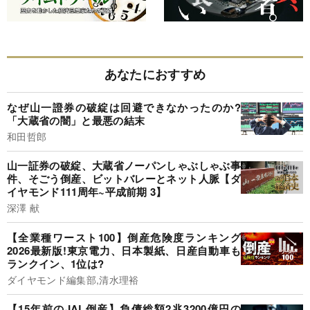
あなたにおすすめ
なぜ山一證券の破綻は回避できなかったのか?
「大蔵省の闇」と最悪の結末
和田哲郎
山一証券の破綻、大蔵省ノーパンしゃぶしゃぶ事
件、そごう倒産、ビットバレーとネット人脈【ダ
イヤモンド111周年~平成前期 3】
深澤 献
【全業種ワースト100】倒産危険度ランキング
2026最新版!東京電力、日本製紙、日産自動車も
ランクイン、1位は?
ダイヤモンド編集部,清水理裕
【15年前のJAL倒産】負債総額2兆3200億円の