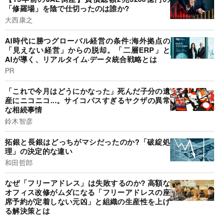
「修羅場」を陰で仕切ったのは誰か?
大西康之
AI時代に勝つグローバル経営の条件:海外拠点の
「見えない経営」からの脱却。「二層ERP」と
AIが導く、リアルタイム·データ統合戦略とは
PR
「これで今月はどうにかなった」死んだ子分の遺
産にニコニコ...。サイコパスすぎるヤクザの異常
な相続事情
鈴木智彦
拓銀と長銀はどっちがマシだったのか?「破綻処
理」の決定的な違い
和田哲郎
なぜ「フリーアドレス」は失敗するのか? 高額な
オフィス改修がムダになる「フリーアドレスの座
席予約が定着しない元凶」と組織の生産性を上げ
る解決策とは