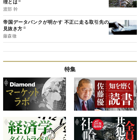
理とは
渡部 幹
帝国データバンクが明かす 不正に走る取引先の
見抜き方
藤森徹
特集