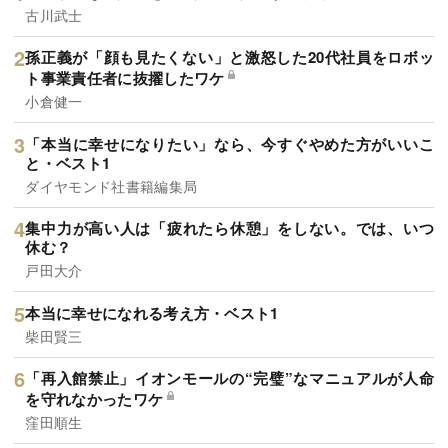
古川武士
孫正義が「顔も見たくない」と激怒した20代社員をロボッ
ト事業責任者に抜擢したワケ
小倉健一
「本当に幸せになりたい」なら、今すぐやめた方がいいこ
と・ベスト1
ダイヤモンド社書籍編集局
集中力が高い人は「疲れたら休憩」をしない。では、いつ
休む？
戸田大介
本当に幸せになれる考え方・ベスト1
柴田賢三
「再入館禁止」イオンモールの“完璧”なマニュアルが人命
を守れなかったワケ
窪田順生