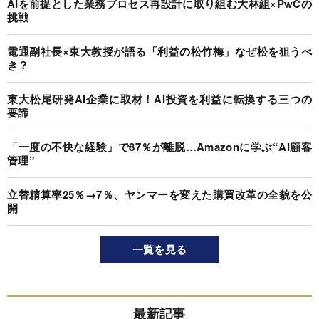
AIを前提とした業務プロセス再設計に取り組む大林組×PwCの
挑戦
電通副社長×東大教授が語る「利益の松竹梅」なぜ松を狙うべ
き？
東大松尾研発AI企業に取材！AI投資を利益に転換する三つの
要諦
「一度の不快な経験」で87％が離脱…Amazonに学ぶ“AI顧客
管理”
立替精算率25％→7％、ヤンマーを変えた購買改革の全貌を公
開
一覧を見る
最新記事