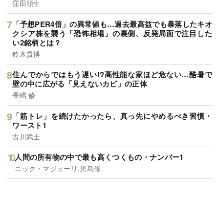
窪田順生
「予想PER4倍」の異常値も…過去最高益でも暴落したキオ
クシア株を襲う「恐怖相場」の裏側、反発局面で注目した
い2銘柄とは？
鈴木貴博
住んでからではもう遅い!?高性能な家ほど危ない…酷暑で
壁の中に広がる「見えないカビ」の正体
長嶋 修
「筋トレ」を続けたかったら、真っ先にやめるべき習慣・
ワースト1
古川武士
人間の所有物の中で最も高くつくもの・ナンバー1
ニック・マジューリ,児島修