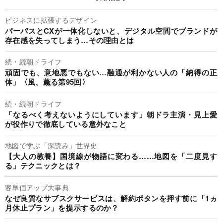
ビジネスに拡張するデザイン
パーパスとCXが一体化しないと、デジタル空間でブランドが
存在感を失ってしまう…その理由とは
続・続朝ドライフ
頑固でも、意地悪でもない…融通が利かない人の「納得の正
体」〈風、薫る第95回〉
続・続朝ドライフ
「なるべく考えないようにしています」朝ドラ主演・見上愛
が役作りで徹底している意外なこと
地図で学ぶ「深読み」世界史
【大人の教養】国境線が物語に変わる……地図を「二度見す
る」テクニックとは？
客単価アップ大事典
なぜ良質なサブスクサービスは、解約ボタンを押す前に「1ヵ
月休止プラン」を提示するのか？