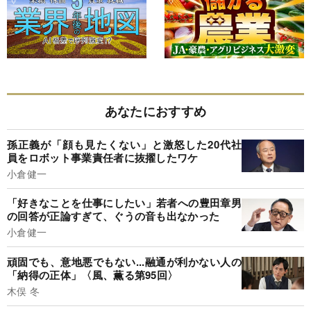
あなたにおすすめ
孫正義が「顔も見たくない」と激怒した20代社
員をロボット事業責任者に抜擢したワケ
小倉健一
「好きなことを仕事にしたい」若者への豊田章男
の回答が正論すぎて、ぐうの音も出なかった
小倉健一
頑固でも、意地悪でもない...融通が利かない人の
「納得の正体」〈風、薫る第95回〉
木俣 冬