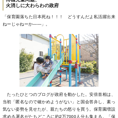
火消しに大わらわの政府
「保育園落ちた日本死ね！！！ どうすんだよ私活躍出来
ねーじゃねーか――」。
たったひとつのブログが政府を動かした。安倍首相は、
当初「匿名なので確かめようがない」と国会答弁し、素っ
気ない姿勢を見せたが、親たちの怒りを買う。保育園増設
求める署名がたちどころに約2万7000人分も集まる。「保