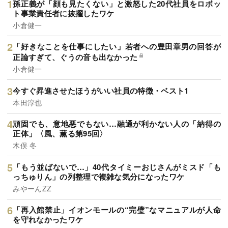
孫正義が「顔も見たくない」と激怒した20代社員をロボッ
ト事業責任者に抜擢したワケ
小倉健一
「好きなことを仕事にしたい」若者への豊田章男の回答が
正論すぎて、ぐうの音も出なかった
小倉健一
今すぐ昇進させたほうがいい社員の特徴・ベスト1
本田淳也
頑固でも、意地悪でもない…融通が利かない人の「納得の
正体」〈風、薫る第95回〉
木俣 冬
「もう並ばないで…」40代タイミーおじさんがミスド「も
っちゅりん」の列整理で複雑な気分になったワケ
みやーんZZ
「再入館禁止」イオンモールの“完璧”なマニュアルが人命
を守れなかったワケ