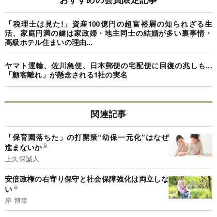
「税理士は見た!」資産100億円の超富裕層の知られざる生
活、家庭円満の鍵は家政婦・地主同士の結婚が多い裏事情・
高級ホテル住まいの理由...
ヤマト運輸、佐川急便、日本郵便の宅配便に回復の兆しも...
「顧客離れ」が懸念される1社の実名
関連記事
「保育園落ちた」の打開策“幼保一元化”はなぜ
進まないか
上久保誠人
安倍政権の右寄り保守と社会保障強化は両立しな
い
岸 博幸