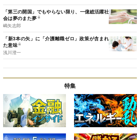
「第三の開国」でもやらない限り、一億総活躍社
会は夢のまた夢
嶋矢志郎
「新3本の矢」に「介護離職ゼロ」政策が含まれ
た意味
浅川澄一
特集