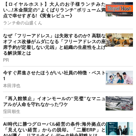
【ロイヤルホスト】大人のお子様ランチみた
い...!木金限定の“よくばりランチ”ボリューム満
点で幸せすぎる!《実食レビュー》
ランチ命の山盛くん
なぜ「フリーアドレス」は失敗するのか? 高額な
オフィス改修がムダになる「フリーアドレスの座
席予約が定着しない元凶」と組織の生産性を上げ
る解決策とは
PR
今すぐ昇進させたほうがいい社員の特徴・ベスト
1
本田淳也
「再入館禁止」イオンモールの“完璧”なマニュ
アルが人命を守れなかったワケ
窪田順生
AI時代に勝つグローバル経営の条件:海外拠点の
「見えない経営」からの脱却。「二層ERP」と
AIが導く、リアルタイム·データ統合戦略とは