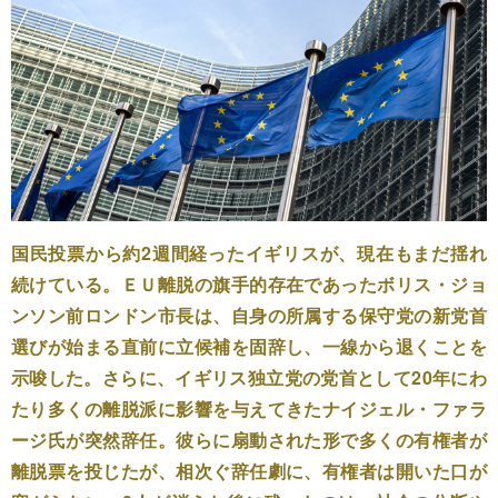
国民投票から約2週間経ったイギリスが、現在もまだ揺れ
続けている。ＥＵ離脱の旗手的存在であったボリス・ジョ
ンソン前ロンドン市長は、自身の所属する保守党の新党首
選びが始まる直前に立候補を固辞し、一線から退くことを
示唆した。さらに、イギリス独立党の党首として20年にわ
たり多くの離脱派に影響を与えてきたナイジェル・ファラ
ージ氏が突然辞任。彼らに扇動された形で多くの有権者が
離脱票を投じたが、相次ぐ辞任劇に、有権者は開いた口が