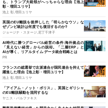
も、トランプ大統領がへっちゃらな理由【池上
彰・増田ユリヤ】
池上 彰,増田ユリヤ
英国のEU離脱を後押しした「明らかなウソ」な
ぜゾンビ統計は何度でも復活するのか?
ジョージナ・スタージ,尼丁千津子
AI時代に勝つグローバル経営の条件:海外拠点の
「見えない経営」からの脱却。「二層ERP」と
AIが導く、リアルタイム·データ統合戦略とは
PR
フランスの総選挙で左派連合が国民連合を抑えて
躍進した理由【池上彰・増田ユリヤ】
池上 彰,増田ユリヤ
「アイアム・ノット・ボリス」、英国とギリシャ
のEU離脱騒動を混同するな
ヤニス・バルファキス