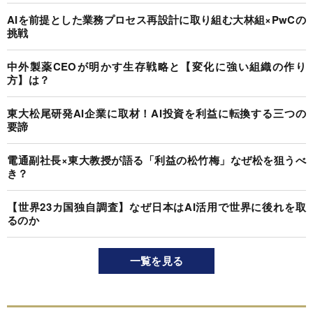
AIを前提とした業務プロセス再設計に取り組む大林組×PwCの
挑戦
中外製薬CEOが明かす生存戦略と【変化に強い組織の作り
方】は？
東大松尾研発AI企業に取材！AI投資を利益に転換する三つの
要諦
電通副社長×東大教授が語る「利益の松竹梅」なぜ松を狙うべ
き？
【世界23カ国独自調査】なぜ日本はAI活用で世界に後れを取
るのか
一覧を見る