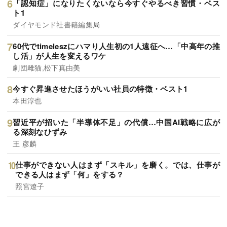
「認知症」になりたくないなら今すぐやるべき習慣・ベス
ト1
ダイヤモンド社書籍編集局
60代でtimeleszにハマり人生初の1人遠征へ…「中高年の推
し活」が人生を変えるワケ
劇団雌猫,松下真由美
今すぐ昇進させたほうがいい社員の特徴・ベスト1
本田淳也
習近平が招いた「半導体不足」の代償…中国AI戦略に広が
る深刻なひずみ
王 彦麟
仕事ができない人はまず「スキル」を磨く。では、仕事が
できる人はまず「何」をする？
照宮遼子