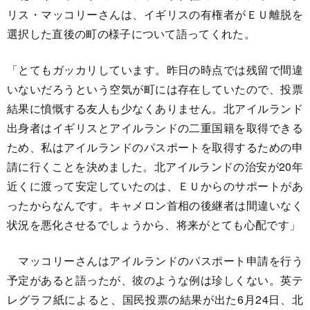
リス・マッコリーさんは、イギリスの有権者がＥＵ離脱を
選択した直後の町の様子について語ってくれた。
「とてもガッカリしています。昨日の時点では残留で間違
いないだろうという空気が町には存在していたので、投票
結果に憤慨する友人も少なくありません。北アイルランド
出身者はイギリスとアイルランドの二重国籍を取得できる
ため、私はアイルランドのパスポートを取得するための申
請に行くことを決めました。北アイルランドの治安が20年
近くに渡って安定していたのは、ＥＵからのサポートがあ
ったからなんです。キャメロン首相の後継者は間違いなく
状況を悪化させるでしょうから、将来がとても心配です」
マッコリーさんはアイルランドのパスポート申請を行う
予定があると語ったが、彼のような例は珍しくない。英テ
レグラフ紙によると、国民投票の結果が出た6月24日、北