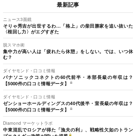
最新記事
ニュース3面鏡
そりゃ秀吉が出世するわ…「格上」の柴田勝家を追い抜いた
〈根回し力〉がエグすぎた
脱スマホ術
集中力が高い人は「疲れたら休憩」をしない。では、いつ休
む？
ダイヤモンド・口コミ情報
パナソニックコネクトの60代前半・本部長級の年収は？
【5000件の口コミ情報データ】
ダイヤモンド・口コミ情報
ゼンショーホールディングスの40代後半・室長級の年収は？
【5000件の口コミ情報データ】
Diamond マーケットラボ
中東混乱でロシアが得た「漁夫の利」、戦略性欠如のトラン
プエネルギー政策が招いた逆風