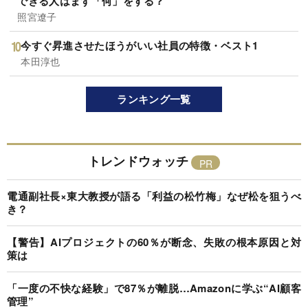
できる人はまず「何」をする？
照宮遼子
今すぐ昇進させたほうがいい社員の特徴・ベスト1
本田淳也
ランキング一覧
トレンドウォッチ
電通副社長×東大教授が語る「利益の松竹梅」なぜ松を狙うべ
き？
【警告】AIプロジェクトの60％が断念、失敗の根本原因と対
策は
「一度の不快な経験」で87％が離脱…Amazonに学ぶ“AI顧客
管理”