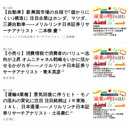
第13回
【自動車】新興国市場の台頭で｢儲かりに
くい｣構造に 注目企業はホンダ、マツダ、
三菱自動車――メリルリンチ日本証券リサ
ーチアナリスト・二本柳 慶
メリルリンチ日本証券リサーチアナリスト・二本柳慶
第12回
【小売り】消費増税で消費者のバリュー志
向が上昇 オムニチャネル戦略をいかに活か
せるかがカギ――メリルリンチ日本証券リ
サーチアナリスト・青木英彦
青木英彦
第11回
【運輸4業種】景気回復に伴うヒト・モノ
の流れの変化に注目 注目銘柄はＪＲ東海、
ＪＡＬ、日本通運――メリルリンチ日本証
券リサーチアナリスト・土谷康仁
土谷康仁