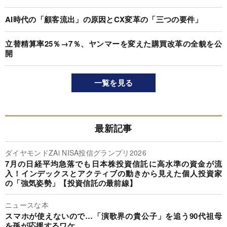
AI時代の「顧客流出」の原因とCX変革の「三つの要件」
立替精算率25％→7％、ヤンマーを変えた購買改革の全貌を公
開
一覧を見る
最新記事
ダイヤモンドZAi NISA投信グランプリ2026
7月の日経平均急落でも日本株投資信託に高水準の資金が流
入！インデックスとアクティブの動きから見えた個人投資家
の「強気姿勢」【投資信託の最前線】
ニュースな本
スマホが使えないので…「演歌界の貴公子」を追う90代祖母
を孫が応援するワケ