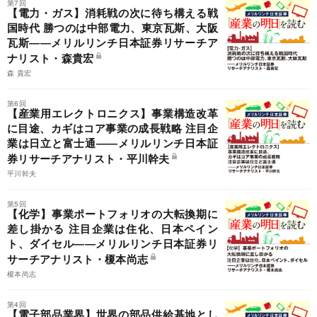
第7回
【電力・ガス】消耗戦の次に待ち構える戦
国時代 勝つのは中部電力、東京瓦斯、大阪
瓦斯――メリルリンチ日本証券リサーチア
ナリスト・森貴宏
森 貴宏
第6回
【産業用エレクトロニクス】事業構造改革
に目途、カギはコア事業の成長戦略 注目企
業は日立と富士通――メリルリンチ日本証
券リサーチアナリスト・平川幹夫
平川幹夫
第5回
【化学】事業ポートフォリオの大転換期に
差し掛かる 注目企業は住化、日本ペイン
ト、ダイセル――メリルリンチ日本証券リ
サーチアナリスト・榎本尚志
榎本尚志
第4回
【電子部品業界】世界の部品供給基地とし