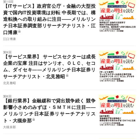
第10回
【ITサービス】政府官公庁・金融の大型投
資で国内IT投資環境は好転 中長期では、構
造転換への取り組みに注目――メリルリン
チ日本証券調査部リサーチアナリスト・江
口博康
江口博康
第9回
【サービス業界】 サービスセクターは成長
企業の宝庫 注目はサンリオ、ＯＬＣ、セコ
ム、ダイセキ――メリルリンチ日本証券リ
サーチアナリスト・北見雅昭
北見雅昭
第8回
【銀行業界】金融緩和で貸出競争続く 競争
影響小さめのみずほ・ＳＭＴＨに注目――
メリルリンチ日本証券リサーチアナリス
ト・大槻奈那
大槻奈那