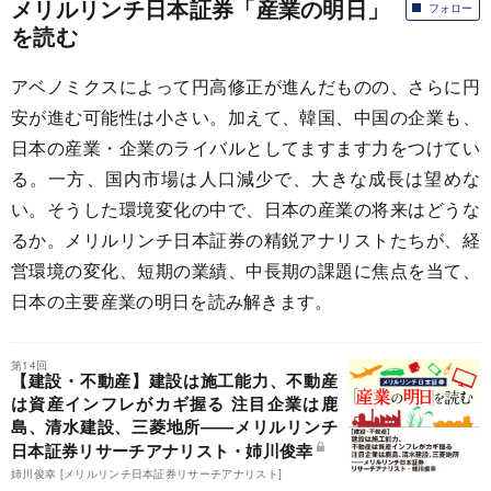
メリルリンチ日本証券「産業の明日」
フォロー
を読む
アベノミクスによって円高修正が進んだものの、さらに円
安が進む可能性は小さい。加えて、韓国、中国の企業も、
日本の産業・企業のライバルとしてますます力をつけてい
る。一方、国内市場は人口減少で、大きな成長は望めな
い。そうした環境変化の中で、日本の産業の将来はどうな
るか。メリルリンチ日本証券の精鋭アナリストたちが、経
営環境の変化、短期の業績、中長期の課題に焦点を当て、
日本の主要産業の明日を読み解きます。
第14回
【建設・不動産】建設は施工能力、不動産
は資産インフレがカギ握る 注目企業は鹿
島、清水建設、三菱地所――メリルリンチ
日本証券リサーチアナリスト・姉川俊幸
姉川俊幸 [メリルリンチ日本証券リサーチアナリスト]