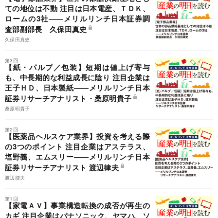
ての地位は不動 注目は日本電産、ＴＤＫ、
ロームの3社――メリルリンチ日本証券調
査部副部長 久保田真史
久保田真史
第3回
【紙・パルプ／包装】短期は値上げ寄与
も、中長期的な利益成長に陰り 注目企業は
王子ＨＤ、日本製紙――メリルリンチ日本
証券リサーチアナリスト・桑原明貴子
桑原明貴子
第2回
【医薬品ヘルスケア業界】投資を考える際
の3つのポイント 注目企業はアステラス、
塩野義、エムスリー――メリルリンチ日本
証券リサーチアナリスト 渡辺律夫
渡辺律夫
第1回
【家電ＡＶ】事業構造転換の成否が再生の
カギ 注目企業はパナソニック、ヤマハ、ソ