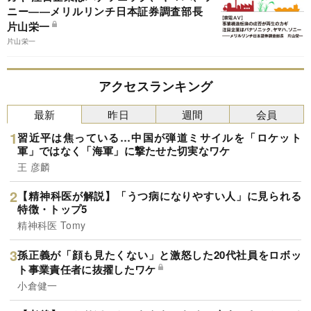
ニー――メリルリンチ日本証券調査部長
片山栄一
片山栄一
アクセスランキング
最新
昨日
週間
会員
習近平は焦っている…中国が弾道ミサイルを「ロケット
軍」ではなく「海軍」に撃たせた切実なワケ
王 彦麟
【精神科医が解説】「うつ病になりやすい人」に見られる
特徴・トップ5
精神科医 Tomy
孫正義が「顔も見たくない」と激怒した20代社員をロボッ
ト事業責任者に抜擢したワケ
小倉健一