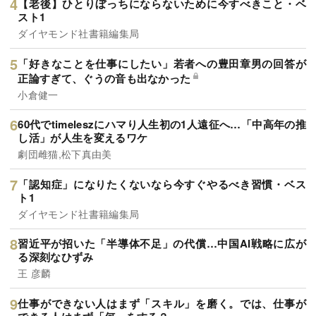
【老後】ひとりぼっちにならないために今すべきこと・ベ
スト1
ダイヤモンド社書籍編集局
「好きなことを仕事にしたい」若者への豊田章男の回答が
正論すぎて、ぐうの音も出なかった
小倉健一
60代でtimeleszにハマり人生初の1人遠征へ…「中高年の推
し活」が人生を変えるワケ
劇団雌猫,松下真由美
「認知症」になりたくないなら今すぐやるべき習慣・ベス
ト1
ダイヤモンド社書籍編集局
習近平が招いた「半導体不足」の代償…中国AI戦略に広が
る深刻なひずみ
王 彦麟
仕事ができない人はまず「スキル」を磨く。では、仕事が