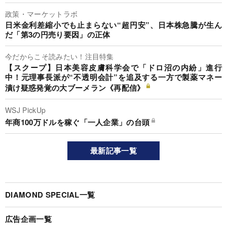
政策・マーケットラボ
日米金利差縮小でも止まらない“超円安”、日本株急騰が生ん
だ「第3の円売り要因」の正体
今だからこそ読みたい！注目特集
【スクープ】日本美容皮膚科学会で「ドロ沼の内紛」進行
中！元理事長派が“不透明会計”を追及する一方で製薬マネー
漬け疑惑発覚の大ブーメラン《再配信》
WSJ PickUp
年商100万ドルを稼ぐ「一人企業」の台頭
最新記事一覧
DIAMOND SPECIAL一覧
広告企画一覧