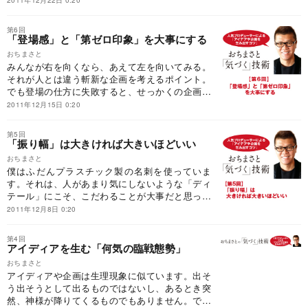
2011年12月22日 0:20
を狙わなくては。まさにこの考え方を実践して企
画した、ある雑誌連載のエピソードをお話ししま
第6回
す。
「登場感」と「第ゼロ印象」を大事にする
おちまさと
みんなが右を向くなら、あえて左を向いてみる。
それが人とは違う斬新な企画を考えるポイント。
でも登場の仕方に失敗すると、せっかくの企画が
台無しに……。「登場感」と「第ゼロ印象」、こ
2011年12月15日 0:20
うした最初の印象を上手につくることは、プロデ
ュースや企画を手がける人以外も使える重要なテ
第5回
クニックなのです。
「振り幅」は大きければ大きいほどいい
おちまさと
僕はふだんプラスチック製の名刺を使っていま
す。それは、人があまり気にしないような「ディ
テール」にこそ、こだわることが大事だと思って
いるから。また、プラスチック製の名刺には「振
2011年12月8日 0:20
り幅」があります。そう、アイディアや企画を面
白くするために重要なのが、この「振り幅」なの
第4回
です。
アイディアを生む「何気の臨戦態勢」
おちまさと
アイディアや企画は生理現象に似ています。出そ
う出そうとして出るものではないし、あるとき突
然、神様が降りてくるものでもありません。では