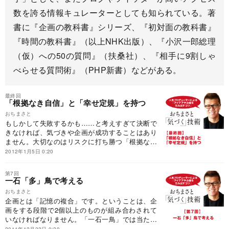
数を誇る情報キュレーターとしても知られている。著
書に『企画の教科書』シリーズ、『初対面の教科書』
『時間の教科書』（以上NHK出版）、『小沢一郎総理
（仮）への50の質問』（扶桑社）、『相手に9割しゃ
べらせる質問術』（PHP新書）などがある。
最終回
「根拠なき自信」と「幸せ定規」を持つ
おちまさと
もしかして失敗するかも……と考えすぎて決断で
きなければ、気づきや企画が成功することはあり
ません。大切なのはリスクに打ち勝つ「根拠なき
自信」と、自分なりの「幸せ定規」を持つこと。
2012年1月5日 0:20
最終回は、他の人をあっと言わせる「気づき」を
生み出すうえで基本となる、2つの重要なポイン
第7回
トをお伝えします。
一石「多」鳥で考える
おちまさと
企画とは「記憶の複合」です。ということは、企
画をする段階で2個以上のものが組み合わされて
いなければなりません。「一石一鳥」では当たり
前、少なくとも一石二鳥、できれば一石「多」鳥