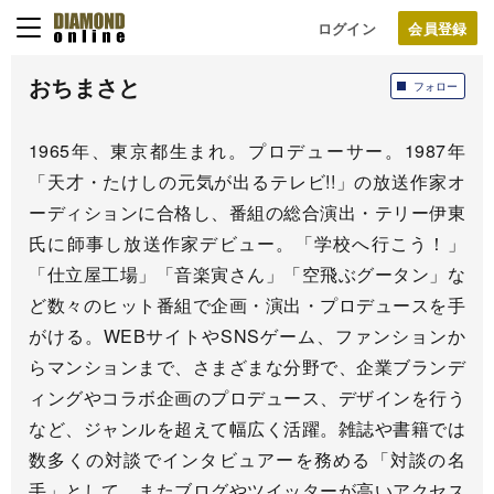
ログイン
おちまさと
フォロー
1965年、東京都生まれ。プロデューサー。1987年
「天才・たけしの元気が出るテレビ!!」の放送作家オ
ーディションに合格し、番組の総合演出・テリー伊東
氏に師事し放送作家デビュー。「学校へ行こう！」
「仕立屋工場」「音楽寅さん」「空飛ぶグータン」な
ど数々のヒット番組で企画・演出・プロデュースを手
がける。WEBサイトやSNSゲーム、ファンションか
らマンションまで、さまざまな分野で、企業ブランデ
ィングやコラボ企画のプロデュース、デザインを行う
など、ジャンルを超えて幅広く活躍。雑誌や書籍では
数多くの対談でインタビュアーを務める「対談の名
手」として、またブログやツイッターが高いアクセス