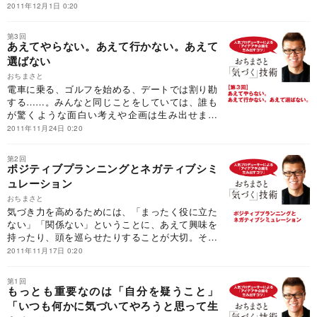
どうすればいいのでしょう。それは、アイディア
2011年12月1日 0:20
が向こうからやってきてくれるような状態をつく
ること。そんな「何気の臨戦態勢」をとるための
第3回
方法を教えます。
あえてやらない。あえて行かない。あえて
選ばない
おちまさと
電車に乗る、ゴルフを始める、デートでは割り勘
する……。みんなと同じことをしていては、誰も
が驚くような面白い考えや企画は生み出せませ
ん。なぜなら「企画は記憶の複合」だから。「当
2011年11月24日 0:20
たり前」に組み込まれ、既成概念という枠にはま
ってしまうと、「気づきの感度」は明らかに鈍く
第2回
なってしまうのです。
ポジティブプランニングとネガティブシミ
ュレーション
おちまさと
気づき力を高めるためには、「まったく役に立た
ない」「関係ない」ということに、あえて興味を
持ったり、頭を巡らせたりすることが大切。そし
て「なんでそんな突拍子もないことを思いつくん
2011年11月17日 0:20
ですか？」と驚かれる、企画の達人がしている
「ポジティブプランニング」と「ネガティブシミ
第1回
ュレーション」とは？
もっとも重要なのは「自分を疑うこと」
「いつも何かに気づいてやろうと思って生