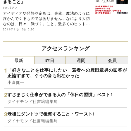
きること」
おちまさと
アイディアや発想や企画は、突然、魔法のように
浮かんでくるものではありません。なにより大切
なのは、日々「気づく」こと。数多くのヒット番
組や企画を手がける人気プロデューサー・おちま
2011年11月10日 0:20
さと氏が、「気づける人」になるためのトレーニ
ング方法やテクニック、企画を生み出すコツにつ
いて語ります。
アクセスランキング
最新
昨日
週間
会員
「好きなことを仕事にしたい」若者への豊田章男の回答が
正論すぎて、ぐうの音も出なかった
小倉健一
すさまじく仕事ができる人の「休日の習慣」ベスト1
ダイヤモンド社書籍編集局
老後にダントツで後悔すること・ワースト1
ダイヤモンド社書籍編集局