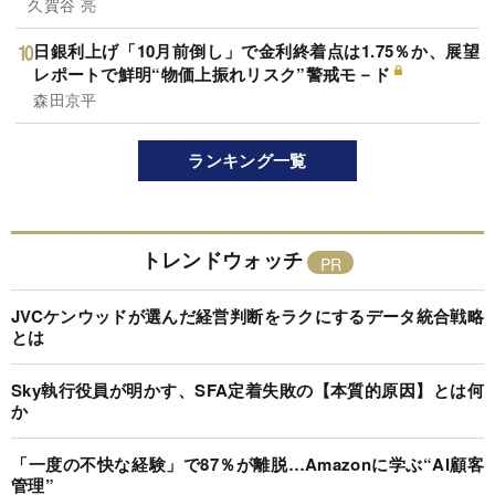
久賀谷 亮
日銀利上げ「10月前倒し」で金利終着点は1.75％か、展望
レポートで鮮明“物価上振れリスク”警戒モ－ド
森田京平
ランキング一覧
トレンドウォッチ
JVCケンウッドが選んだ経営判断をラクにするデータ統合戦略
とは
Sky執行役員が明かす、SFA定着失敗の【本質的原因】とは何
か
「一度の不快な経験」で87％が離脱…Amazonに学ぶ“AI顧客
管理”