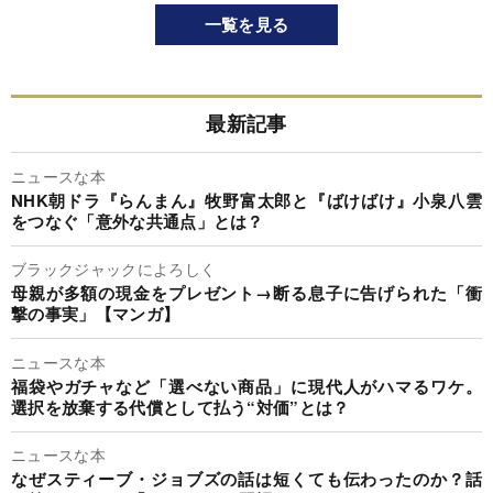
一覧を見る
最新記事
ニュースな本
NHK朝ドラ『らんまん』牧野富太郎と『ばけばけ』小泉八雲
をつなぐ「意外な共通点」とは？
ブラックジャックによろしく
母親が多額の現金をプレゼント→断る息子に告げられた「衝
撃の事実」【マンガ】
ニュースな本
福袋やガチャなど「選べない商品」に現代人がハマるワケ。
選択を放棄する代償として払う“対価”とは？
ニュースな本
なぜスティーブ・ジョブズの話は短くても伝わったのか？話