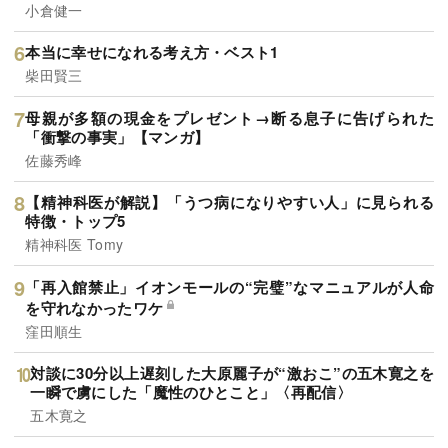
小倉健一
本当に幸せになれる考え方・ベスト1
柴田賢三
母親が多額の現金をプレゼント→断る息子に告げられた
「衝撃の事実」【マンガ】
佐藤秀峰
【精神科医が解説】「うつ病になりやすい人」に見られる
特徴・トップ5
精神科医 Tomy
「再入館禁止」イオンモールの“完璧”なマニュアルが人命
を守れなかったワケ
窪田順生
対談に30分以上遅刻した大原麗子が“激おこ”の五木寛之を
一瞬で虜にした「魔性のひとこと」〈再配信〉
五木寛之