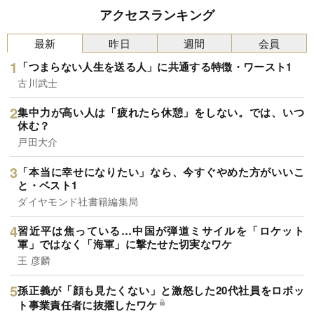
アクセスランキング
最新
昨日
週間
会員
「つまらない人生を送る人」に共通する特徴・ワースト1
古川武士
集中力が高い人は「疲れたら休憩」をしない。では、いつ
休む？
戸田大介
「本当に幸せになりたい」なら、今すぐやめた方がいいこ
と・ベスト1
ダイヤモンド社書籍編集局
習近平は焦っている…中国が弾道ミサイルを「ロケット
軍」ではなく「海軍」に撃たせた切実なワケ
王 彦麟
孫正義が「顔も見たくない」と激怒した20代社員をロボッ
ト事業責任者に抜擢したワケ