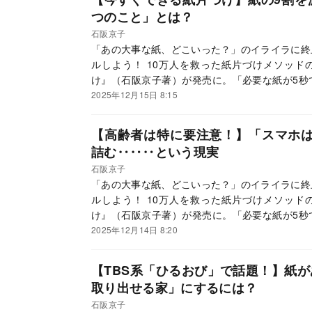
つのこと」とは？
石阪京子
「あの大事な紙、どこいった？」のイライラに終
ルしよう！ 10万人を救った紙片づけメソッド
け』（石阪京子著）が発売に。「必要な紙が5秒
感的に分かり、紙を減らすスマホ活用術も超絶丁
2025年12月15日 8:15
してメソッドを紹介していきます。
【高齢者は特に要注意！】「スマホ
詰む‥‥‥という現実
石阪京子
「あの大事な紙、どこいった？」のイライラに終
ルしよう！ 10万人を救った紙片づけメソッド
け』（石阪京子著）が発売に。「必要な紙が5秒
感的に分かり、紙を減らすスマホ活用術も超絶丁
2025年12月14日 8:20
してメソッドを紹介していきます。
【TBS系「ひるおび」で話題！】紙
取り出せる家」にするには？
石阪京子