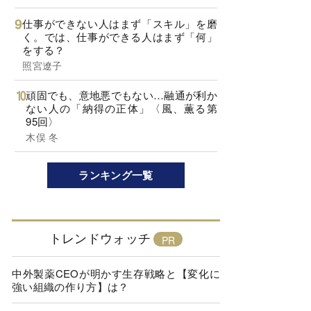
仕事ができない人はまず「スキル」を磨
く。では、仕事ができる人はまず「何」
をする？
照宮遼子
頑固でも、意地悪でもない…融通が利か
ない人の「納得の正体」〈風、薫る第
95回〉
木俣 冬
ランキング一覧
トレンドウォッチ
中外製薬CEOが明かす生存戦略と【変化に
強い組織の作り方】は？