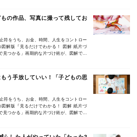
寧に解説。本連載では本書から、抜粋・編集
どもの作品、写真に撮って残してお
止符をうち、お金、時間、人生をコントロー
の図解版『見るだけでわかる！ 図解 紙片づ
で見つかる」画期的な片づけ術が、図解で直
寧に解説。本連載では本書から、抜粋・編集
はもう手放していい！「子どもの思
止符をうち、お金、時間、人生をコントロー
の図解版『見るだけでわかる！ 図解 紙片づ
で見つかる」画期的な片づけ術が、図解で直
寧に解説。本連載では本書から、抜粋・編集
減らした人がやっていた「たった3