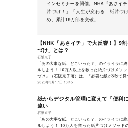
インセミナーを開催。NHK『あさイ
片づけ！』『人生が変わる 紙片づ
め、累計19万部を突破。
【NHK「あさイチ」で大反響！】9
づけ」とは？
石阪京子
「あの大事な紙、どこいった？」のイライラに終
ルしよう！ 10万人以上を救った紙片づけメソッ
づけ』（石阪京子著）は、「必要な紙が5秒で見
に分かり、スマホを活用したデータ化の方法も
2026年3月17日 16:45
「あさイチ」でも紹介された石阪メソッドの基本
す。
紙からデジタル管理に変えて「便利
違い
石阪京子
「あの大事な紙、どこいった？」のイライラに終
ルしよう！ 10万人を救った紙片づけメソッド