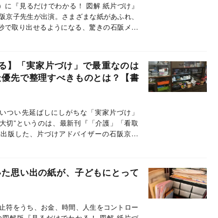
送）に『見るだけでわかる！ 図解 紙片づけ』
阪京子先生が出演。さまざまな紙があふれ、
秒で取り出せるようになる、驚きの石阪メソ
は番組内で紹介された実践的＆具体的な「紙
 図解 紙片づけ』から、抜粋・編集して紹介
える】「実家片づけ」で最重なのは
最優先で整理すべきものとは？【書
いつい先延ばしにしがちな「実家片づけ」
大切”というのは、最新刊『「介護」「看取
を出版した、片づけアドバイザーの石阪京子
ことで、親子ともに幸せになれるそのノウハ
いた思い出の紙が、子どもにとって
止符をうち、お金、時間、人生をコントロー
の図解版『見るだけでわかる！ 図解 紙片づ