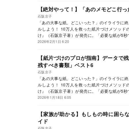
【絶対やって！】「あのメモどこ行っ
石阪京子
「あの大事な紙、どこいった？」のイライラに終
ルしよう！ 10万人を救った紙片づけメソッド
け』（石阪京子著）が発売に。「必要な紙が5秒
感的に分かり、紙を減らすスマホ活用術も超絶丁
2026年2月1日 6:20
してメソッドを紹介していきます。
【紙片づけのプロが指南】データで残
残すべき書類」ベスト6
石阪京子
「あの大事な紙、どこいった？」のイライラに終
ルしよう！ 10万人を救った紙片づけメソッド
け』（石阪京子著）が発売に。「必要な紙が5秒
感的に分かり、紙を減らすスマホ活用術も超絶丁
2026年1月18日 6:05
してメソッドを紹介していきます。
【家族が助かる】もしもの時に困ら
イド
石阪京子