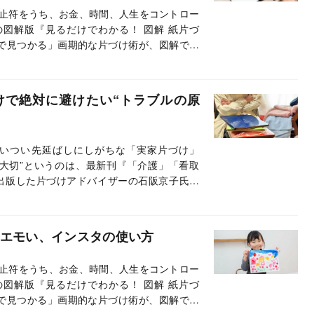
止符をうち、お金、時間、人生をコントロー
の図解版『見るだけでわかる！ 図解 紙片づ
で見つかる」画期的な片づけ術が、図解で直
寧に解説。本連載では本書から、抜粋・編集
けで絶対に避けたい“トラブルの原
いつい先延ばしにしがちな「実家片づけ」
大切”というのは、最新刊『「介護」「看取
出版した片づけアドバイザーの石阪京子氏。
とで、親子ともに幸せになれるそのノウハウ
年始は実家片づけのチャンスです！
超エモい、インスタの使い方
止符をうち、お金、時間、人生をコントロー
の図解版『見るだけでわかる！ 図解 紙片づ
で見つかる」画期的な片づけ術が、図解で直