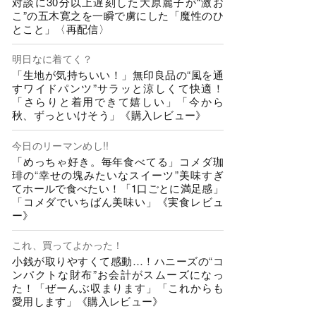
対談に30分以上遅刻した大原麗子が“激お
こ”の五木寛之を一瞬で虜にした「魔性のひ
とこと」〈再配信〉
明日なに着てく？
「生地が気持ちいい！」無印良品の“風を通
すワイドパンツ”サラッと涼しくて快適！
「さらりと着用できて嬉しい」「今から
秋、ずっといけそう」《購入レビュー》
今日のリーマンめし!!
「めっちゃ好き。毎年食べてる」コメダ珈
琲の“幸せの塊みたいなスイーツ”美味すぎ
てホールで食べたい！「1口ごとに満足感」
「コメダでいちばん美味い」《実食レビュ
ー》
これ、買ってよかった！
小銭が取りやすくて感動…！ハニーズの“コ
ンパクトな財布”お会計がスムーズになっ
た！「ぜーんぶ収まります」「これからも
愛用します」《購入レビュー》