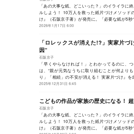
「あの大事な紙、どこいった？」のイライラに終
ルしよう！ 10万人を救った紙片づけメソッド
け』（石阪京子著）が発売に。「必要な紙が5秒
感的に分かり、紙を減らすスマホ活用術も超絶丁
2026年1月17日 6:00
してメソッドを紹介していきます。
「ロレックスが消えた!?」実家片づ
因”
石阪京子
「早くやらなければ！」とわかってるのに、つ
は、“親が元気なうちに取り組むことが何よりも
り」「相続」の不安が消える！ 実家片づけ』を
実家に溢れるモノを整理し、お金を把握するこ
2025年12月31日 6:45
を、本書から抜粋・編集してお伝えします。年末
こどもの作品が家族の歴史になる！ 
石阪京子
「あの大事な紙、どこいった？」のイライラに終
ルしよう！ 10万人を救った紙片づけメソッド
け』（石阪京子著）が発売に。「必要な紙が5秒