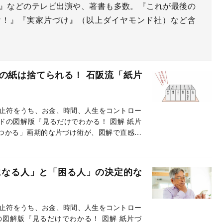
チ』などのテレビ出演や、著書も多数。『これが最後の
け！』『実家片づけ』（以上ダイヤモンド社）など含
割の紙は捨てられる！ 石阪流「紙片
止符をうち、お金、時間、人生をコントロー
ドの図解版『見るだけでわかる！ 図解 紙片
つかる」画期的な片づけ術が、図解で直感的
超絶丁寧に解説した本。本記事ではNHKの
を、本書から抜粋・編集して紹介していきま
になる人」と「困る人」の決定的な
止符をうち、お金、時間、人生をコントロー
の図解版『見るだけでわかる！ 図解 紙片づ