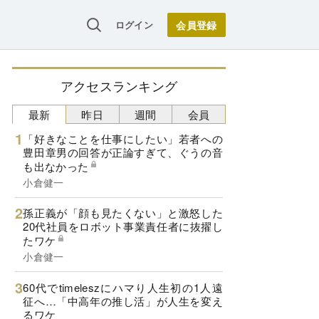
ログイン
アクセスランキング
最新
昨日
週間
会員
「好きなことを仕事にしたい」若者への
豊田章男の回答が正論すぎて、ぐうの音
も出なかった
小倉健一
孫正義が「顔も見たくない」と激怒した
20代社員をロボット事業責任者に抜擢し
たワケ
小倉健一
60代でtimeleszにハマり人生初の1人遠
征へ…「中高年の推し活」が人生を変え
るワケ