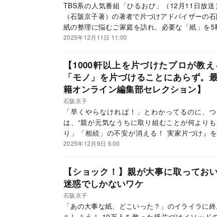
TBS系の人気番組「ひるおび」（12月11日放
（石阪京子著）の著者で片づけアドバイザーの石
紙の整理に悩むご家庭を訪れ、必要な「紙」を5
ッド「紙片づけ」を披露しました！ この記事で
2025年12月11日 11:00
片づけ」の方法の一部を、『見るだけでわかる！
します。
【1000軒以上を片づけたプロが教
「モノ」を片づけることにあらず。
籍オンライン編集部セレクション】
石阪京子
「早くやらなければ！」とわかってるのに、つ
は、“親が元気なうちに取り組むことが何よりも
り」「相続」の不安が消える！ 実家片づけ』
氏。実家に溢れるモノを整理し、お金を把握する
2025年12月9日 6:00
ウを、本書から抜粋・編集してお伝えします。
【ショック！】親が大事に取ってお
迷惑でしかないワケ
石阪京子
「あの大事な紙、どこいった？」のイライラに終
ルしよう！ 10万人を救った紙片づけメソッド