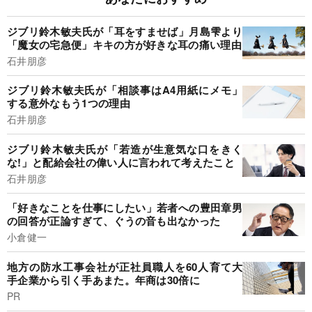
ジブリ鈴木敏夫氏が「耳をすませば」月島雫より
「魔女の宅急便」キキの方が好きな耳の痛い理由
石井朋彦
ジブリ鈴木敏夫氏が「相談事はA4用紙にメモ」
する意外なもう1つの理由
石井朋彦
ジブリ鈴木敏夫氏が「若造が生意気な口をきく
な!」と配給会社の偉い人に言われて考えたこと
石井朋彦
「好きなことを仕事にしたい」若者への豊田章男
の回答が正論すぎて、ぐうの音も出なかった
小倉健一
地方の防水工事会社が正社員職人を60人育て大
手企業から引く手あまた。年商は30倍に
PR