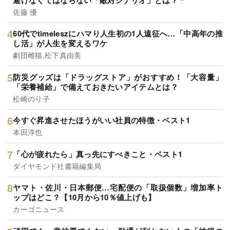
佐藤 優
60代でtimeleszにハマり人生初の1人遠征へ…「中高年の推
し活」が人生を変えるワケ
劇団雌猫,松下真由美
防災グッズは「ドラッグストア」がおすすめ！「大容量」
「栄養補給」で備えておきたいアイテムとは？
松崎のり子
今すぐ昇進させたほうがいい社員の特徴・ベスト1
本田淳也
「心が疲れたら」真っ先にすべきこと・ベスト1
ダイヤモンド社書籍編集局
ヤマト・佐川・日本郵便…宅配便の「取扱個数」増加率ト
ップはどこ？【10月から10％値上げも】
カーゴニュース