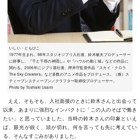
いしい・ともひこ
1977年生まれ。98年スタジオジブリ入社後、鈴木敏夫プロデューサー
に師事し、『千と千尋の神隠し』や『ハウルの動く城』などの作品に
関わる。2006年にジブリ退社後、押井守監督作品『スカイ・クロラ
The Sky Crawlers』など多数のアニメ作品をプロデュース。（株）ス
ティーブンスティーブン／クラフター取締役プロデューサー。
Photo by Toshiaki Usami
ええ。そもそも、入社面接のときに鈴木さんと出会って
以来、あまりに強烈なインパクトに「この人のそばで働き
たい」と思っていました。当時の鈴木さんの印象といえ
ば、眼光が鋭く、頭が切れ、何を言っても先に考えてい
る、そんなすごみがありました。