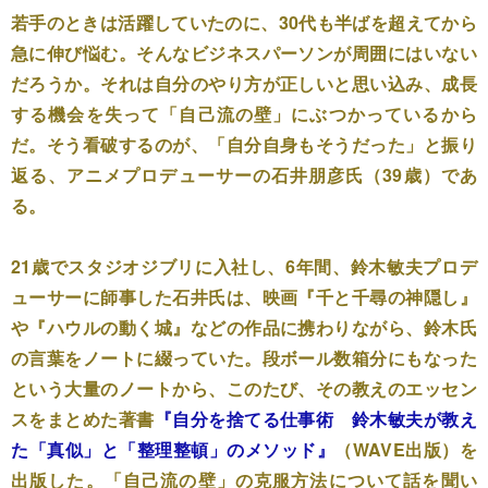
若手のときは活躍していたのに、30代も半ばを超えてから
急に伸び悩む。そんなビジネスパーソンが周囲にはいない
だろうか。それは自分のやり方が正しいと思い込み、成長
する機会を失って「自己流の壁」にぶつかっているから
だ。そう看破するのが、「自分自身もそうだった」と振り
返る、アニメプロデューサーの石井朋彦氏（39歳）であ
る。
21歳でスタジオジブリに入社し、6年間、鈴木敏夫プロデ
ューサーに師事した石井氏は、映画『千と千尋の神隠し』
や『ハウルの動く城』などの作品に携わりながら、鈴木氏
の言葉をノートに綴っていた。段ボール数箱分にもなった
という大量のノートから、このたび、その教えのエッセン
スをまとめた著書
『自分を捨てる仕事術 鈴木敏夫が教え
た「真似」と「整理整頓」のメソッド』
（WAVE出版）を
出版した。「自己流の壁」の克服方法について話を聞い