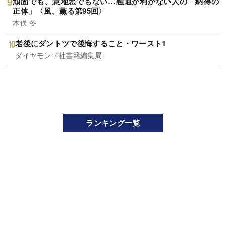
頑固でも、意地悪でもない…融通が利かない人の「納得の
正体」〈風、薫る第95回〉
木俣 冬
老後にダントツで後悔すること・ワースト1
ダイヤモンド社書籍編集局
ランキング一覧