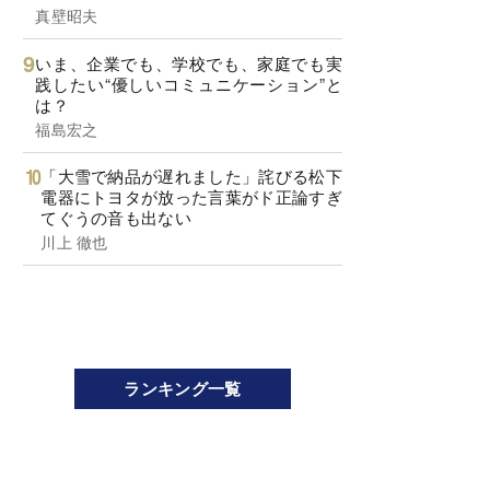
真壁昭夫
いま、企業でも、学校でも、家庭でも実
践したい“優しいコミュニケーション”と
は？
福島宏之
「大雪で納品が遅れました」詫びる松下
電器にトヨタが放った言葉がド正論すぎ
てぐうの音も出ない
川上 徹也
ランキング一覧