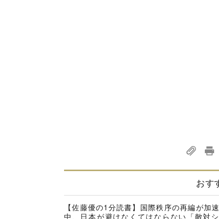
おす
【佐藤優の1分読書】国際秩序の再編が加
中、日本が避けなくてはならない「敵対シ