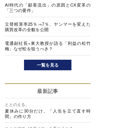
AI時代の「顧客流出」の原因とCX変革の
「三つの要件」
立替精算率25％→7％、ヤンマーを変えた
購買改革の全貌を公開
電通副社長×東大教授が語る「利益の松竹
梅」なぜ松を狙うべき？
一覧を見る
最新記事
ととのえる。
夏休みに30分だけ。「人生を立て直す時
間」の作り方