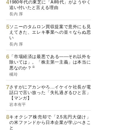
1980年代の東芝に「AI時代」がようやく
追い付いたと言える理由
長内 厚
ソニーのタムロン買収提案で意外にも見
えてきた、エレキ事業への並々ならぬ思
い
長内 厚
「市場経済は最悪である――それ以外を
除いては」。「株主第一主義」は本当に
悪なのか？
橘玲
さすがにアカンやろ…イケイケ社長が電
話口で言い放った「失礼過ぎるひと言」
【マンガ】
岩本有平
キオクシア株売却で「2.5兆円大儲け」
の米ファンドから日本企業が学ぶべきこ
と