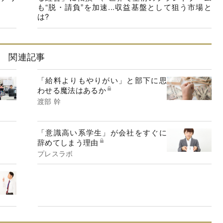
も“脱・請負”を加速...収益基盤として狙う市場と
は?
関連記事
「給料よりもやりがい」と部下に思
わせる魔法はあるか
渡部 幹
「意識高い系学生」が会社をすぐに
辞めてしまう理由
プレスラボ