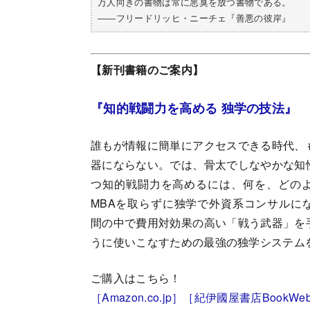
万人向きの書物は常に悪臭を放つ書物である。
――フリードリッヒ・ニーチェ『善悪の彼岸』
【新刊書籍のご案内】
『知的戦闘力を高める 独学の技法』
誰もが情報に簡単にアクセスできる時代、
器にならない。では、骨太でしなやかな知
つ知的戦闘力を高めるには、何を、どの
MBAを取らずに独学で外資系コンサルに
間の中で費用対効果の高い「戦う武器」を
うに使いこなすための最強の独学システム
ご購入はこちら！
［Amazon.co.jp］
［紀伊國屋書店BookWe