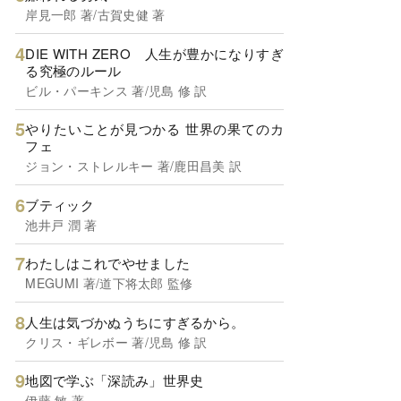
岸見一郎 著/古賀史健 著
DIE WITH ZERO 人生が豊かになりすぎ
る究極のルール
ビル・パーキンス 著/児島 修 訳
やりたいことが見つかる 世界の果てのカ
フェ
ジョン・ストレルキー 著/鹿田昌美 訳
ブティック
池井戸 潤 著
わたしはこれでやせました
MEGUMI 著/道下将太郎 監修
人生は気づかぬうちにすぎるから。
クリス・ギレボー 著/児島 修 訳
地図で学ぶ「深読み」世界史
伊藤 敏 著