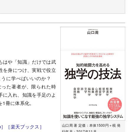
もはや「知識」だけでは武
性を身につけ、実戦で役立
ように学べばいいのか？
なった著者が、限られた時
手に入れ、知識を手足のよ
を1冊に体系化。
山口周 著 定価：本体1500円＋税 発
b］
［楽天ブックス］
行年月：2017年11月