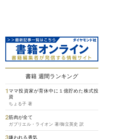
書籍 週間ランキング
ママ投資家が育休中に１億貯めた株式投
資
ちょる子 著
筋肉が全て
ガブリエル・ライオン 著/御立英史 訳
嫌われる勇気