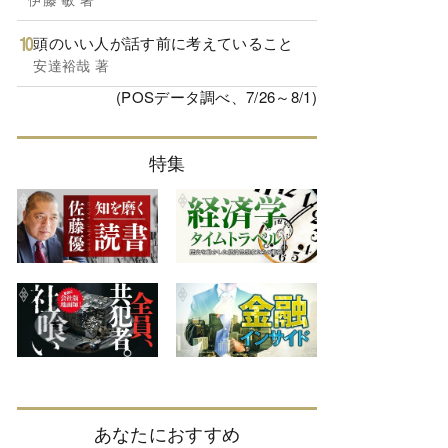
頭のいい人が話す前に考えていること
安達裕哉 著
(POSデータ調べ、7/26～8/1)
特集
あなたにおすすめ