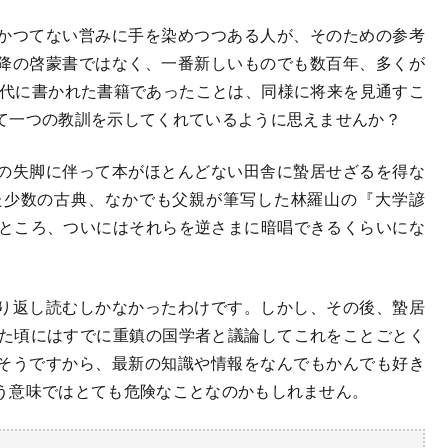
かつてない営みに手を染めつつある人が、そのための参考
降の啓蒙書ではなく、一番新しいものでも数百年、多くが
時代に書かれた書籍であったことは、同様に将来を見通すこ
て一つの教訓を示してくれているように思えませんか？
の失脚に伴って本がほとんどない田舎に蟄居せざるを得な
た少数の古典、なかでも父親が筆写した林羅山の『大学諺
だところ、ついにはそれらを逆さまに暗唱できるくらいにな
り返し読むしかなかったわけです。しかし、その後、蟄居
きた頃にはすでに重鎮の国学者と議論してこれをことごとく
そうですから、最新の知識や情報をなんでもかんでも好き
う意味ではとても危険なことなのかもしれません。