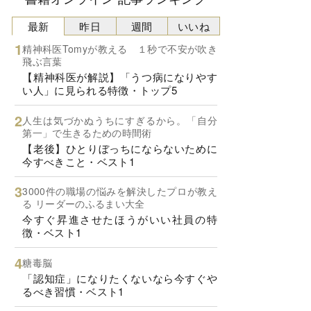
最新
昨日
週間
いいね
精神科医Tomyが教える １秒で不安が吹き
飛ぶ言葉
【精神科医が解説】「うつ病になりやす
い人」に見られる特徴・トップ5
人生は気づかぬうちにすぎるから。「自分
第一」で生きるための時間術
【老後】ひとりぼっちにならないために
今すべきこと・ベスト1
3000件の職場の悩みを解決したプロが教え
る リーダーのふるまい大全
今すぐ昇進させたほうがいい社員の特
徴・ベスト1
糖毒脳
「認知症」になりたくないなら今すぐや
るべき習慣・ベスト1