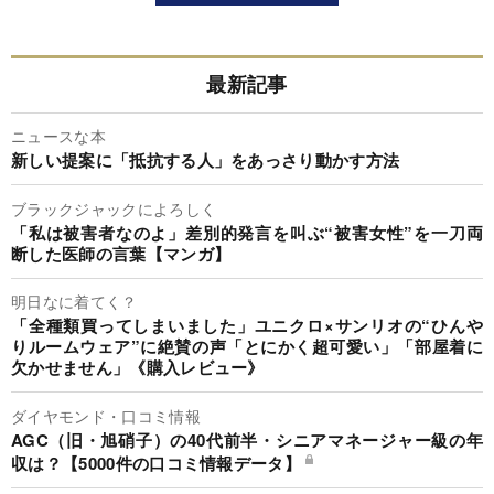
最新記事
ニュースな本
新しい提案に「抵抗する人」をあっさり動かす方法
ブラックジャックによろしく
「私は被害者なのよ」差別的発言を叫ぶ“被害女性”を一刀両
断した医師の言葉【マンガ】
明日なに着てく？
「全種類買ってしまいました」ユニクロ×サンリオの“ひんや
りルームウェア”に絶賛の声「とにかく超可愛い」「部屋着に
欠かせません」《購入レビュー》
ダイヤモンド・口コミ情報
AGC（旧・旭硝子）の40代前半・シニアマネージャー級の年
収は？【5000件の口コミ情報データ】