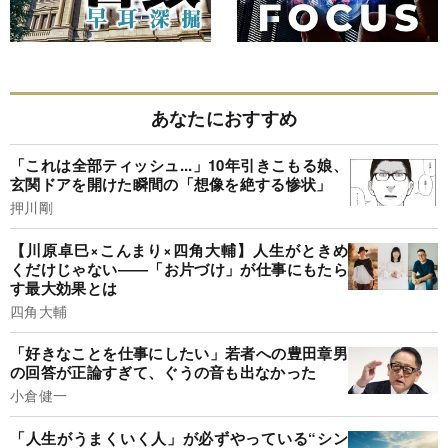
あなたにおすすめ
「これは全部ティッシュ...」10年引きこもる娘、
玄関ドアを開けた瞬間の「想像を絶する惨状」
押川剛
【川原卓巳×こんまり×四角大輔】人生がときめ
くだけじゃない――「お片づけ」が仕事にもたら
す最大効果とは
四角大輔
「好きなことを仕事にしたい」若者への豊田章男
の回答が正論すぎて、ぐうの音も出なかった
小倉健一
「人生がうまくいく人」が必ずやっている“シン