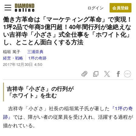
ログイン
働き方革命は
「マーケティング革命」で実現！
1坪2品で年商3億円超！
40年間行列が途絶えな
い
吉祥寺「小ざさ」式
全仕事を「ホワイト化」
し、
とことん面白くする方法
稲垣 篤子
三浦崇典
経営・戦略
1坪の奇跡
2017年12月30日 4:50
吉祥寺「小ざさ」の行列が
「ホワイト」を生む
吉祥寺「小ざさ」社長の稲垣篤子氏が著した
『1坪の奇
跡』
では、障がい者の従業員を受け入れ、活躍する過程が
描かれている。