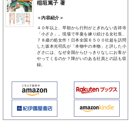
稲垣篤子 著
＜内容紹介＞
４０年以上、早朝から行列がとぎれない吉祥寺
「小ざさ」。現場で羊羹を練り続ける女社長、
７８歳の処女作！日本全国６５００社超を訪問
した坂本光司氏が「本物中の本物」と評した小
ざさには、なぜ全国からひっきりなしにお客が
やってくるのか？障がいのある社員との話も収
録。