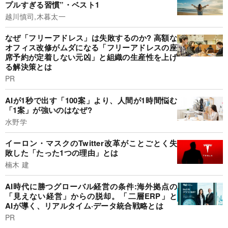
プルすぎる習慣”・ベスト1
越川慎司,木暮太一
なぜ「フリーアドレス」は失敗するのか? 高額な
オフィス改修がムダになる「フリーアドレスの座
席予約が定着しない元凶」と組織の生産性を上げ
る解決策とは
PR
AIが1秒で出す「100案」より、人間が1時間悩む
「1案」が強いのはなぜ?
水野学
イーロン・マスクのTwitter改革がことごとく失
敗した「たった1つの理由」とは
楠木 建
AI時代に勝つグローバル経営の条件:海外拠点の
「見えない経営」からの脱却。「二層ERP」と
AIが導く、リアルタイム·データ統合戦略とは
PR