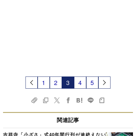
1
2
3
4
5
関連記事
吉祥寺「小ざさ」式40年間行列が途絶えない