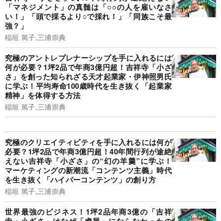
「マネジメント」の真髄は「○○の人を雇いなさ
い！」「頭で採るより○で採れ！」「同族こそ最
強？」
稲垣 篤子,三浦崇典
究極のアントレプレナーシップを手に入れるには
何が必要？1坪2品で年商3億円超！吉祥寺「小ざ
さ」を創った知られざる天才起業家・伊神照男氏
に学ぶ！平均寿命100歳時代を生き抜く「起業家
精神」を体得する方法
稲垣 篤子,三浦崇典
究極のクリエイティビティを手に入れるには何が
必要？1坪2品で年商3億円超！40年間行列が途絶
えない吉祥寺「小ざさ」の“幻の羊羹”に学ぶ！
マーケティングの新潮流「コンテンツ主義」時代
を生き抜く「ハイパーコンテンツ」の創り方
稲垣 篤子,三浦崇典
世界最強のビジネス！1坪2品年商3億の「吉祥