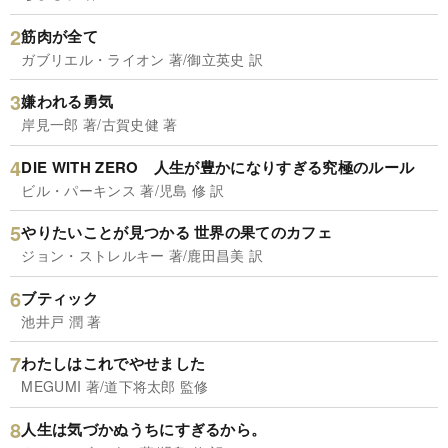
筋肉が全て
ガブリエル・ライオン 著/御立英史 訳
嫌われる勇気
岸見一郎 著/古賀史健 著
DIE WITH ZERO 人生が豊かになりすぎる究極のルール
ビル・パーキンス 著/児島 修 訳
やりたいことが見つかる 世界の果てのカフェ
ジョン・ストレルキー 著/鹿田昌美 訳
ブティック
池井戸 潤 著
わたしはこれでやせました
MEGUMI 著/道下将太郎 監修
人生は気づかぬうちにすぎるから。