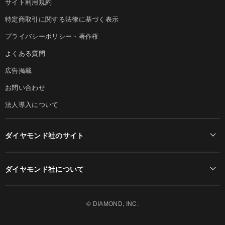
サイト利用規約
特定商取引に関する法律に基づく表示
プライバシーポリシー・著作権
よくある質問
広告掲載
お問い合わせ
法人導入について
ダイヤモンド社のサイト
Diamond Online(English)
ダイヤモンド社について
週刊ダイヤモンド
ダイヤモンド社TOP
DIAMONDハーバード・ビジネス・レビュー
© DIAMOND, INC.
会社概要
ダイヤモンドZAi（デジタル版）