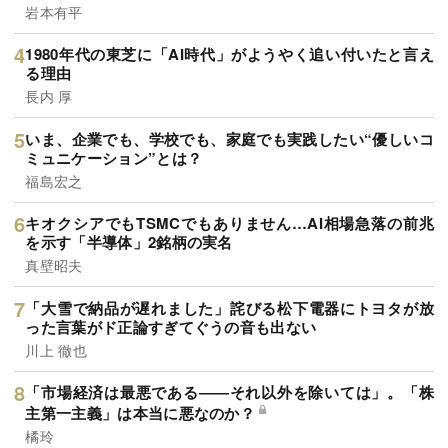
岩本有平
1980年代の東芝に「AI時代」がようやく追い付いたと言え
る理由
長内 厚
いま、企業でも、学校でも、家庭でも実践したい“優しいコ
ミュニケーション”とは？
福島宏之
キオクシアでもTSMCでもありません…AI相場急落の前兆
を示す「半導体」2銘柄の実名
真壁昭夫
「大雪で納品が遅れました」詫びる松下電器にトヨタが放
った言葉がド正論すぎてぐうの音も出ない
川上 徹也
「市場経済は最悪である――それ以外を除いては」。「株
主第一主義」は本当に悪なのか？
橘玲