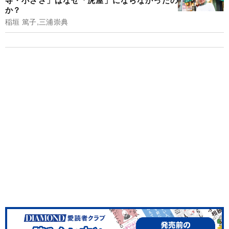
寺・小ざさ」はなぜ「虎屋」にならなかったの
か？
稲垣 篤子,三浦崇典