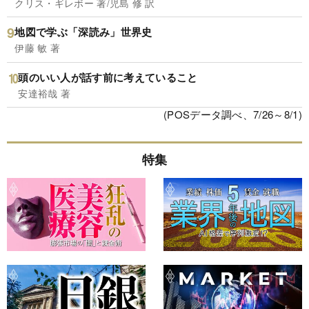
クリス・ギレボー 著/児島 修 訳
地図で学ぶ「深読み」世界史
伊藤 敏 著
頭のいい人が話す前に考えていること
安達裕哉 著
(POSデータ調べ、7/26～8/1)
特集