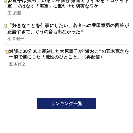
習近平は焦っている…中国が弾道ミサイルを「ロケット
軍」ではなく「海軍」に撃たせた切実なワケ
王 彦麟
「好きなことを仕事にしたい」若者への豊田章男の回答が
正論すぎて、ぐうの音も出なかった
小倉健一
対談に30分以上遅刻した大原麗子が“激おこ”の五木寛之を
一瞬で虜にした「魔性のひとこと」〈再配信〉
五木寛之
ランキング一覧