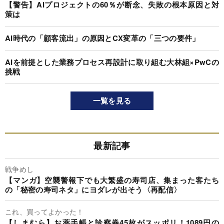
【警告】AIプロジェクトの60％が断念、失敗の根本原因と対
策は
AI時代の「顧客流出」の原因とCX変革の「三つの要件」
AIを前提とした業務プロセス再設計に取り組む大林組×PwCの
挑戦
一覧を見る
最新記事
戦争めし
【マンガ】空襲警報下でも大繁盛の寿司店、集まった客たち
の「秘密の寿司ネタ」にヨダレが出そう〈再配信〉
これ、買ってよかった！
【しまむら】お薬手帳と診察券45枚がスッポリ！1089円の