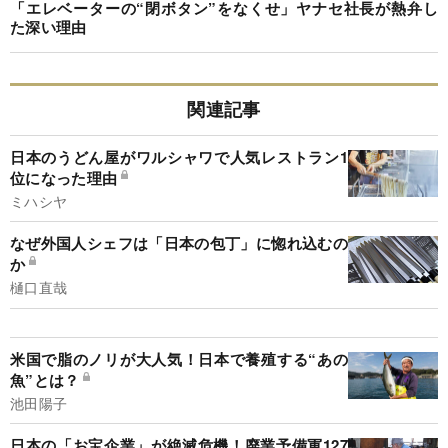
「エレベーターの“閉ボタン”をなくせ」ヤナセ社長が熱弁し
た深い理由
関連記事
日本のうどん屋がワルシャワで人気レストラン1
位になった理由
ミハシヤ
なぜ外国人シェフは「日本の包丁」に惚れ込むの
か
樋口直哉
米国で脂のノリが大人気！日本で養殖する“あの
魚”とは？
池田陽子
日本の「お宝企業」が絶滅危機！廃業予備軍127