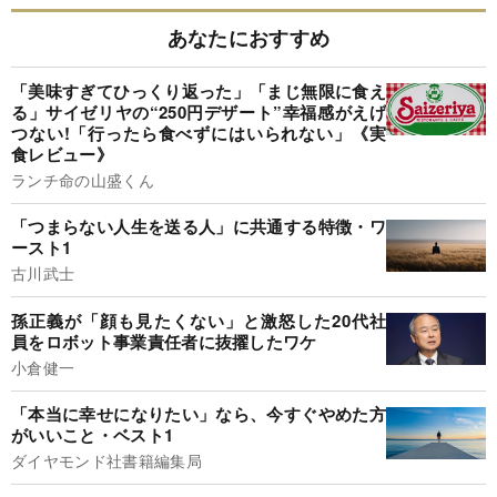
あなたにおすすめ
「美味すぎてひっくり返った」「まじ無限に食え
る」サイゼリヤの“250円デザート”幸福感がえげ
つない!「行ったら食べずにはいられない」《実
食レビュー》
ランチ命の山盛くん
「つまらない人生を送る人」に共通する特徴・ワ
ースト1
古川武士
孫正義が「顔も見たくない」と激怒した20代社
員をロボット事業責任者に抜擢したワケ
小倉健一
「本当に幸せになりたい」なら、今すぐやめた方
がいいこと・ベスト1
ダイヤモンド社書籍編集局