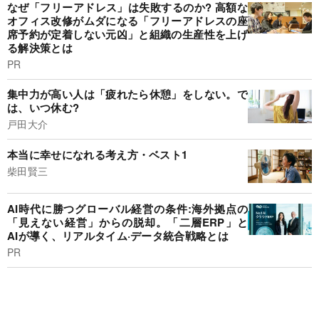
なぜ「フリーアドレス」は失敗するのか? 高額な
オフィス改修がムダになる「フリーアドレスの座
席予約が定着しない元凶」と組織の生産性を上げ
る解決策とは
PR
集中力が高い人は「疲れたら休憩」をしない。で
は、いつ休む?
戸田大介
本当に幸せになれる考え方・ベスト1
柴田賢三
AI時代に勝つグローバル経営の条件:海外拠点の
「見えない経営」からの脱却。「二層ERP」と
AIが導く、リアルタイム·データ統合戦略とは
PR