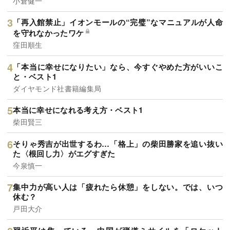
小倉健一
「再入館禁止」イオンモールの“完璧”なマニュアルが人命
を守れなかったワケ
窪田順生
「本当に幸せになりたい」なら、今すぐやめた方がいいこ
と・ベスト1
ダイヤモンド社書籍編集局
本当に幸せになれる考え方・ベスト1
柴田賢三
そりゃ秀吉が出世するわ…「格上」の柴田勝家を追い抜い
た〈根回し力〉がエグすぎた
今泉慎一
集中力が高い人は「疲れたら休憩」をしない。では、いつ
休む？
戸田大介