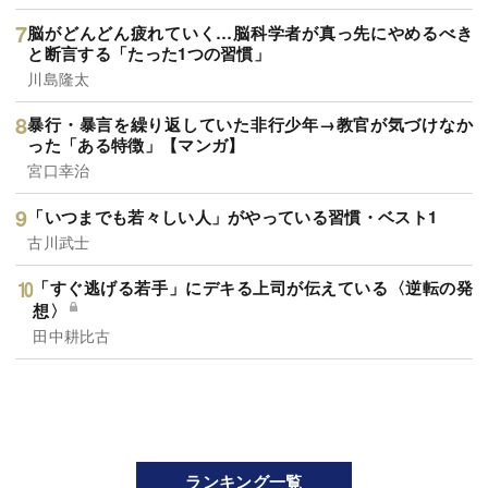
脳がどんどん疲れていく…脳科学者が真っ先にやめるべき
と断言する「たった1つの習慣」
川島隆太
暴行・暴言を繰り返していた非行少年→教官が気づけなか
った「ある特徴」【マンガ】
宮口幸治
「いつまでも若々しい人」がやっている習慣・ベスト1
古川武士
「すぐ逃げる若手」にデキる上司が伝えている〈逆転の発
想〉
田中耕比古
ランキング一覧