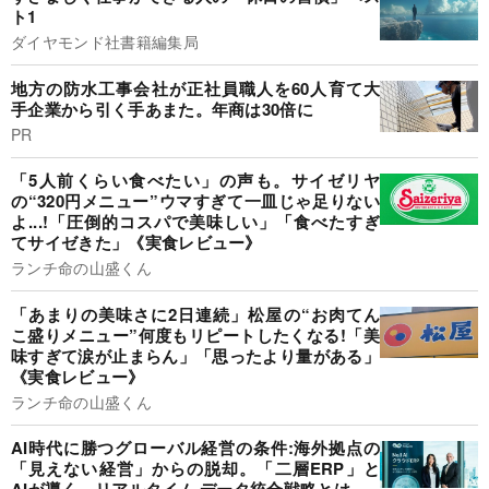
ト1
ダイヤモンド社書籍編集局
地方の防水工事会社が正社員職人を60人育て大
手企業から引く手あまた。年商は30倍に
PR
「5人前くらい食べたい」の声も。サイゼリヤ
の“320円メニュー”ウマすぎて一皿じゃ足りない
よ...!「圧倒的コスパで美味しい」「食べたすぎ
てサイゼきた」《実食レビュー》
ランチ命の山盛くん
「あまりの美味さに2日連続」松屋の“お肉てん
こ盛りメニュー”何度もリピートしたくなる!「美
味すぎて涙が止まらん」「思ったより量がある」
《実食レビュー》
ランチ命の山盛くん
AI時代に勝つグローバル経営の条件:海外拠点の
「見えない経営」からの脱却。「二層ERP」と