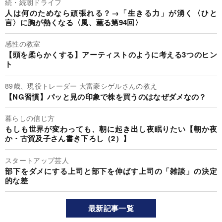
続・続朝ドライフ
人は何のためなら頑張れる？→「生きる力」が湧く〈ひと
言〉に胸が熱くなる〈風、薫る第94回〉
感性の教室
【頭を柔らかくする】アーティストのように考える3つのヒン
ト
89歳、現役トレーダー 大富豪シゲルさんの教え
【NG習慣】パッと見の印象で株を買うのはなぜダメなの？
暮らしの信じ方
もしも世界が変わっても、朝に起き出し夜眠りたい【朝か夜
か・古賀及子さん書き下ろし（2）】
スタートアップ芸人
部下をダメにする上司と部下を伸ばす上司の「雑談」の決定
的な差
最新記事一覧