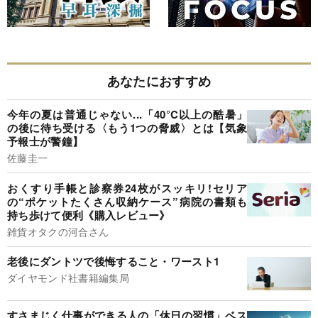
あなたにおすすめ
今年の夏は普通じゃない...「40°C以上の酷暑」
の後に待ち受ける〈もう1つの脅威〉とは【気象
予報士が警鐘】
佐藤圭一
おくすり手帳と診察券24枚がスッキリ!セリア
の“ポケットたくさん収納ケース”病院の書類も
持ち歩けて便利《購入レビュー》
雑貨オタクの河合さん
老後にダントツで後悔すること・ワースト1
ダイヤモンド社書籍編集局
すさまじく仕事ができる人の「休日の習慣」ベス