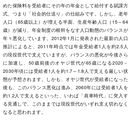
めた保険料を受給者にその年の年金として給付する賦課方
式、つまり「社会的仕送り」の仕組みです。しかし、老年
人口（65歳以上）が増える半面、生産年齢人口（15～64
歳）が減り、年金制度の根幹をなす人口動態のバランスが
年々悪化しています。2012年1月に発表された最新の人口
推計によると、2011年時点では年金受給者1人を約2.5人
の現役世代で支えていますが、バランスの悪化が今後さら
に加速し、50歳前後のオヤジ世代が65歳になる2020－
2030年頃には受給者1人を約1.7～1.8人で支える厳しい状
態が予想されます。しかも、オヤジ世代が受給者になった
後も、このバランス悪化は進み、2060年には受給者1人を
約1.2人で支えるといった、いわば「肩車時代」に突入す
る見通しで、このままでは現役世代がいずれ支え切れなく
なると思われます。