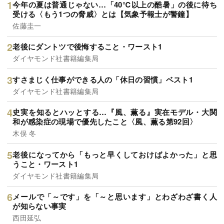
今年の夏は普通じゃない…「40℃以上の酷暑」の後に待ち
受ける〈もう1つの脅威〉とは【気象予報士が警鐘】
佐藤圭一
老後にダントツで後悔すること・ワースト1
ダイヤモンド社書籍編集局
すさまじく仕事ができる人の「休日の習慣」ベスト1
ダイヤモンド社書籍編集局
史実を知るとハッとする…『風、薫る』実在モデル・大関
和が感染症の現場で優先したこと〈風、薫る第92回〉
木俣 冬
老後になってから「もっと早くしておけばよかった」と思
うこと・ワースト1
ダイヤモンド社書籍編集局
メールで「～です」を「～と思います」とわざわざ書く人
が知らない事実
西田延弘