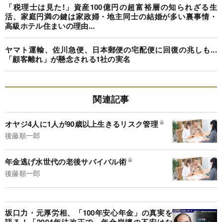
「税理士は見た!」資産100億円の超富裕層の知られざる生
活、家庭円満の鍵は家政婦・地主同士の結婚が多い裏事情・
高級ホテル住まいの理由...
ヤマト運輸、佐川急便、日本郵便の宅配便に回復の兆しも...
「顧客離れ」が懸念される1社の実名
関連記事
オヤジ4人に1人が90歳以上生きるリスク管理
後藤順一郎
年金逃げ水世代の老後サバイバル術
後藤順一郎
坂口力・元厚労相、「100年安心年金」の真実を
語る！「2004年法改正で、年金崩壊の不安はな