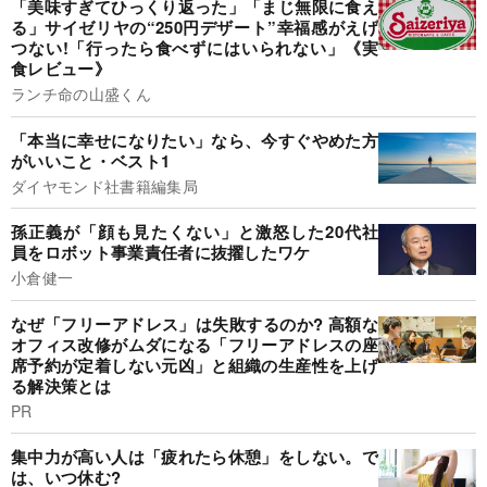
「美味すぎてひっくり返った」「まじ無限に食え
る」サイゼリヤの“250円デザート”幸福感がえげ
つない!「行ったら食べずにはいられない」《実
食レビュー》
ランチ命の山盛くん
「本当に幸せになりたい」なら、今すぐやめた方
がいいこと・ベスト1
ダイヤモンド社書籍編集局
孫正義が「顔も見たくない」と激怒した20代社
員をロボット事業責任者に抜擢したワケ
小倉健一
なぜ「フリーアドレス」は失敗するのか? 高額な
オフィス改修がムダになる「フリーアドレスの座
席予約が定着しない元凶」と組織の生産性を上げ
る解決策とは
PR
集中力が高い人は「疲れたら休憩」をしない。で
は、いつ休む?