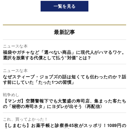
一覧を見る
最新記事
ニュースな本
福袋やガチャなど「選べない商品」に現代人がハマるワケ。
選択を放棄する代償として払う“対価”とは？
ニュースな本
なぜスティーブ・ジョブズの話は短くても伝わったのか？話
す前にしていた「たった1つの習慣」
戦争めし
【マンガ】空襲警報下でも大繁盛の寿司店、集まった客たち
の「秘密の寿司ネタ」にヨダレが出そう〈再配信〉
これ、買ってよかった！
【しまむら】お薬手帳と診察券45枚がスッポリ！1089円の