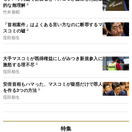
的な無理解
竹井善昭
「首相案件」はよくある言い方なのに断罪するマ
スコミの嘘
窪田順生
大手マスコミが既得権益にしがみつき新規参入に
激怒する理不尽
窪田順生
安倍首相もハマった、マスコミが疑惑だけで罪人
を作る3つの方法
窪田順生
特集