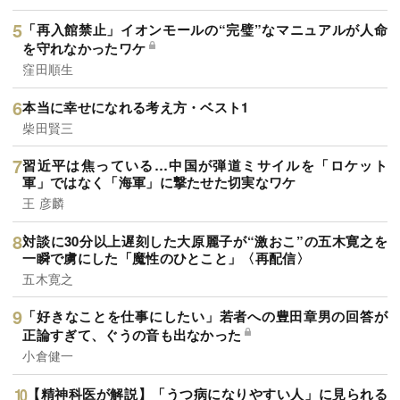
「再入館禁止」イオンモールの“完璧”なマニュアルが人命
を守れなかったワケ
窪田順生
本当に幸せになれる考え方・ベスト1
柴田賢三
習近平は焦っている…中国が弾道ミサイルを「ロケット
軍」ではなく「海軍」に撃たせた切実なワケ
王 彦麟
対談に30分以上遅刻した大原麗子が“激おこ”の五木寛之を
一瞬で虜にした「魔性のひとこと」〈再配信〉
五木寛之
「好きなことを仕事にしたい」若者への豊田章男の回答が
正論すぎて、ぐうの音も出なかった
小倉健一
【精神科医が解説】「うつ病になりやすい人」に見られる