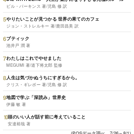
ビル・パーキンス 著/児島 修 訳
やりたいことが見つかる 世界の果てのカフェ
ジョン・ストレルキー 著/鹿田昌美 訳
ブティック
池井戸 潤 著
わたしはこれでやせました
MEGUMI 著/道下将太郎 監修
人生は気づかぬうちにすぎるから。
クリス・ギレボー 著/児島 修 訳
地図で学ぶ「深読み」世界史
伊藤 敏 著
頭のいい人が話す前に考えていること
安達裕哉 著
(POSデータ調べ、7/26～8/1)