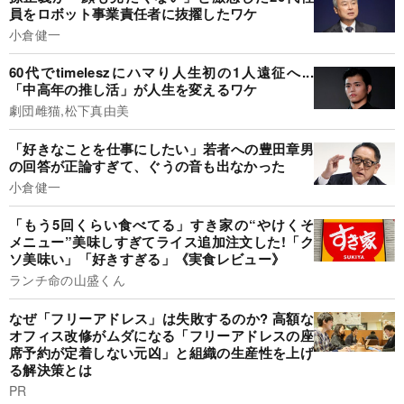
員をロボット事業責任者に抜擢したワケ
小倉健一
60代でtimeleszにハマり人生初の1人遠征へ...
「中高年の推し活」が人生を変えるワケ
劇団雌猫,松下真由美
「好きなことを仕事にしたい」若者への豊田章男
の回答が正論すぎて、ぐうの音も出なかった
小倉健一
「もう5回くらい食べてる」すき家の“やけくそ
メニュー”美味しすぎてライス追加注文した!「ク
ソ美味い」「好きすぎる」《実食レビュー》
ランチ命の山盛くん
なぜ「フリーアドレス」は失敗するのか? 高額な
オフィス改修がムダになる「フリーアドレスの座
席予約が定着しない元凶」と組織の生産性を上げ
る解決策とは
PR