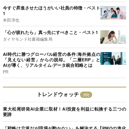
今すぐ昇進させたほうがいい社員の特徴・ベスト
1
本田淳也
「心が疲れたら」真っ先にすべきこと・ベスト1
ダイヤモンド社書籍編集局
AI時代に勝つグローバル経営の条件:海外拠点の
「見えない経営」からの脱却。「二層ERP」と
AIが導く、リアルタイム·データ統合戦略とは
PR
トレンドウォッチ
東大松尾研発AI企業に取材！AI投資を利益に転換する三つの
要諦
「戦略は立派だが現場が動かない」を解決する【PMOの進化