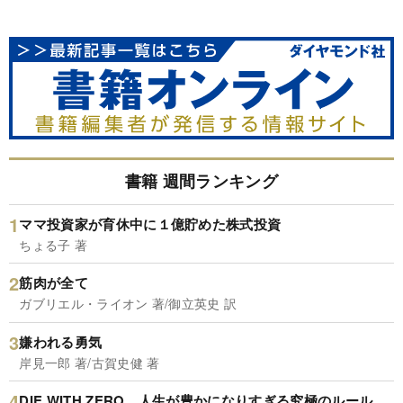
書籍 週間ランキング
ママ投資家が育休中に１億貯めた株式投資
ちょる子 著
筋肉が全て
ガブリエル・ライオン 著/御立英史 訳
嫌われる勇気
岸見一郎 著/古賀史健 著
DIE WITH ZERO 人生が豊かになりすぎる究極のルール