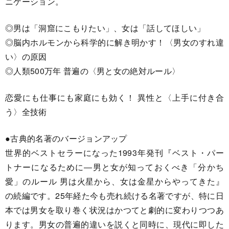
ニケーション。
◎男は「洞窟にこもりたい」、女は「話してほしい」
◎脳内ホルモンから科学的に解き明かす！〈男女のすれ違
い〉の原因
◎人類500万年 普遍の〈男と女の絶対ルール〉
恋愛にも仕事にも家庭にも効く！ 異性と〈上手に付き合
う〉全技術
●古典的名著のバージョンアップ
世界的ベストセラーになった1993年発刊『ベスト・パー
トナーになるために―男と女が知っておくべき「分かち
愛」のルール 男は火星から、女は金星からやってきた』
の続編です。25年経た今も売れ続ける名著ですが、特に日
本では男女を取り巻く状況はかつてと劇的に変わりつつあ
ります。男女の普遍的違いを説くと同時に、現代に即した