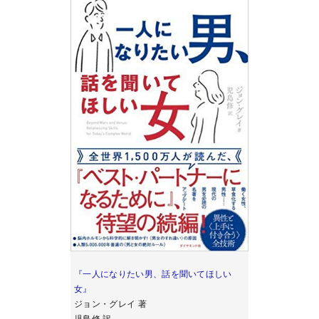
『一人になりたい男、話を聞いてほしい
女』
ジョン・グレイ 著
児島修 訳