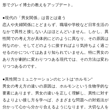
形でグレイ博士の教えをアップデート。
●現代の「男女関係」は昔とは違う
恋人や夫婦関係にとどまらず、職場や学校など日常生活の
なかで異性と接しない人はほとんどいません。しかし、異
性間での考え方が具体的にどのように異なり、その原因は
何なのか、そしてどのように接すればより気持ちよく過ご
せるのかについてはあまり知られていません。特に男女の
あり方が劇的に変わりつつある現代では、その方法は変わ
りつつあるのです。
●異性間コミュニケーションのヒントは“ホルモン”
男女の考え方の違いの原因は、ホルモンという生物学的な
要素にあります。男女の違いを正しく理解し、異性に対す
るよりよい接し方を学べば、さまざまな問題への対処法が
分かって心から分かり合えるようになります。大切な人を