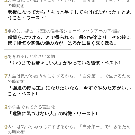
の時間術
老後になってから「もっと早くしておけばよかった」と思
うこと・ワースト1
求めない練習 絶望の哲学者ショーペンハウアーの幸福論
感情をぶつけることで得られる一瞬の快楽より、その後に
続く後悔や関係の傷の方が、はるかに長く深く残る。
あきれるほど小さい習慣
「いつまでも若々しい人」がやっている習慣・ベスト1
人生は気づかぬうちにすぎるから。「自分第一」で生きるため
の時間術
「強運の持ち主」になりたいなら、今すぐやめた方がいい
こと・ベスト1
小学生でもできる言語化
「危険に気づけない人」の特徴・ワースト1
人生は気づかぬうちにすぎるから。「自分第一」で生きるため
の時間術