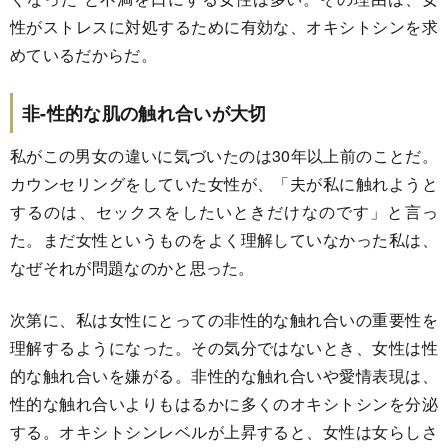
性がストレスに対処するために有効な、オキシトシンを求
めているだからだ。
非-性的な肌の触れ合いが大切
私がこの男女の違いに気づいたのは30年以上前のことだ。
カウンセリングをしていた女性が、「夫が私に触れようと
するのは、セックスをしたいときだけなのです」と言っ
た。まだ女性というものをよく理解していなかった私は、
なぜそれが問題なのかと思った。
次第に、私は女性にとっての非性的な触れ合いの重要性を
理解するようになった。その気分ではないとき、女性は性
的な触れ合いを嫌がる。非性的な触れ合いや愛情表現は、
性的な触れ合いよりもはるかに多くのオキシトシンを分泌
する。オキシトシンレベルが上昇すると、女性は女らしさ