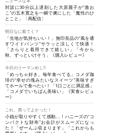
ニュースな本
対談に30分以上遅刻した大原麗子が“激お
こ”の五木寛之を一瞬で虜にした「魔性のひ
とこと」〈再配信〉
明日なに着てく？
「生地が気持ちいい！」無印良品の“風を通
すワイドパンツ”サラッと涼しくて快適！
「さらりと着用できて嬉しい」「今から
秋、ずっといけそう」《購入レビュー》
今日のリーマンめし!!
「めっちゃ好き。毎年食べてる」コメダ珈
琲の“幸せの塊みたいなスイーツ”美味すぎ
てホールで食べたい！「1口ごとに満足感」
「コメダでいちばん美味い」《実食レビュ
ー》
これ、買ってよかった！
小銭が取りやすくて感動…！ハニーズの“コ
ンパクトな財布”お会計がスムーズになっ
た！「ぜーんぶ収まります」「これからも