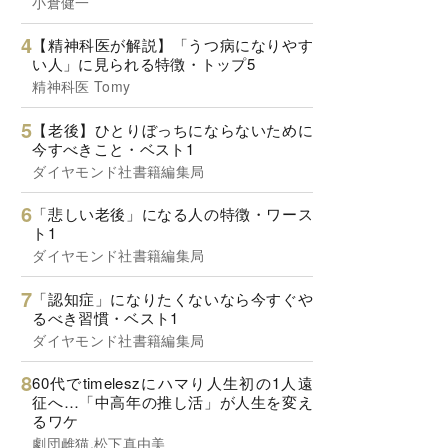
小倉健一
【精神科医が解説】「うつ病になりやす
い人」に見られる特徴・トップ5
精神科医 Tomy
【老後】ひとりぼっちにならないために
今すべきこと・ベスト1
ダイヤモンド社書籍編集局
「悲しい老後」になる人の特徴・ワース
ト1
ダイヤモンド社書籍編集局
「認知症」になりたくないなら今すぐや
るべき習慣・ベスト1
ダイヤモンド社書籍編集局
60代でtimeleszにハマり人生初の1人遠
征へ…「中高年の推し活」が人生を変え
るワケ
劇団雌猫,松下真由美