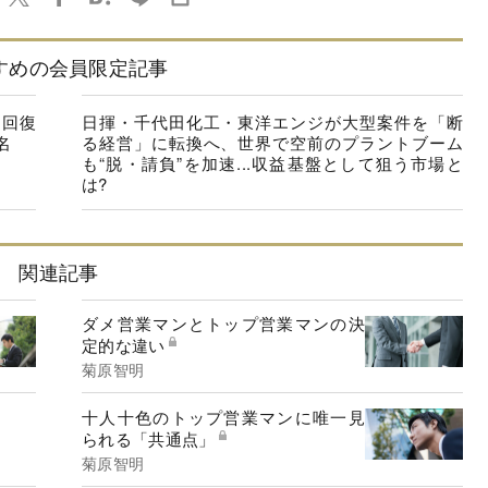
すめの会員限定記事
に回復
日揮・千代田化工・東洋エンジが大型案件を「断
名
る経営」に転換へ、世界で空前のプラントブーム
も“脱・請負”を加速...収益基盤として狙う市場と
は?
関連記事
ダメ営業マンとトップ営業マンの決
定的な違い
菊原智明
十人十色のトップ営業マンに唯一見
られる「共通点」
菊原智明