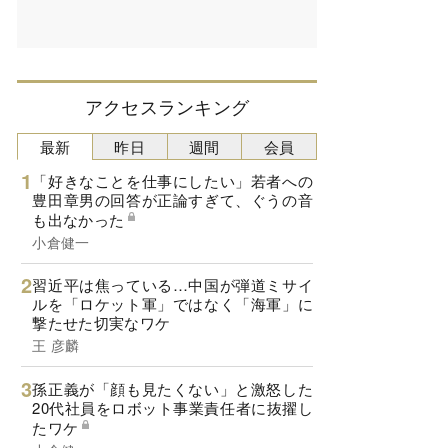
アクセスランキング
最新
昨日
週間
会員
「好きなことを仕事にしたい」若者への
豊田章男の回答が正論すぎて、ぐうの音
も出なかった
小倉健一
習近平は焦っている…中国が弾道ミサイ
ルを「ロケット軍」ではなく「海軍」に
撃たせた切実なワケ
王 彦麟
孫正義が「顔も見たくない」と激怒した
20代社員をロボット事業責任者に抜擢し
たワケ