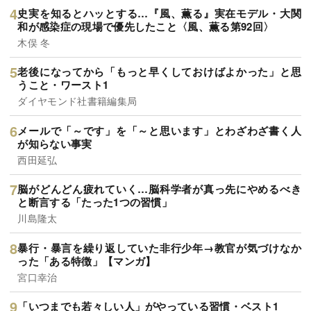
史実を知るとハッとする…『風、薫る』実在モデル・大関
和が感染症の現場で優先したこと〈風、薫る第92回〉
木俣 冬
老後になってから「もっと早くしておけばよかった」と思
うこと・ワースト1
ダイヤモンド社書籍編集局
メールで「～です」を「～と思います」とわざわざ書く人
が知らない事実
西田延弘
脳がどんどん疲れていく…脳科学者が真っ先にやめるべき
と断言する「たった1つの習慣」
川島隆太
暴行・暴言を繰り返していた非行少年→教官が気づけなか
った「ある特徴」【マンガ】
宮口幸治
「いつまでも若々しい人」がやっている習慣・ベスト1