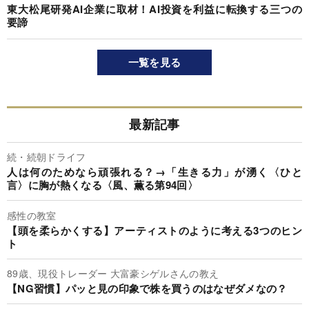
東大松尾研発AI企業に取材！AI投資を利益に転換する三つの
要諦
一覧を見る
最新記事
続・続朝ドライフ
人は何のためなら頑張れる？→「生きる力」が湧く〈ひと
言〉に胸が熱くなる〈風、薫る第94回〉
感性の教室
【頭を柔らかくする】アーティストのように考える3つのヒン
ト
89歳、現役トレーダー 大富豪シゲルさんの教え
【NG習慣】パッと見の印象で株を買うのはなぜダメなの？