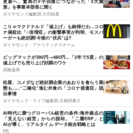
更新へ、驚異のV字回復につながった「3大施
策」を事業本部長に聞く
ダイヤモンド編集部,大日結貴
こりゃマクドナルド「値上げ」も納得だわ...コロ
ナ禍前比「○倍増収」の衝撃事実が判明、モスバ
ーガーも絶好調!今後の“伏兵”は?
ダイヤモンド・アナリティクスチーム
ビッグマックが390円→480円...「2年で5度」の
値上げでも売り上げ好調のワケ
高橋嘉尋
松屋、コメダなど絶好調企業のあおりを食らう業
態も......“二極化”進む外食の「コロナ後遺症」脱
出事情
ダイヤモンド・ライフ編集部,大根田康介
AI時代に勝つグローバル経営の条件:海外拠点の
「見えない経営」からの脱却。「二層ERP」と
AIが導く、リアルタイム·データ統合戦略とは
PR