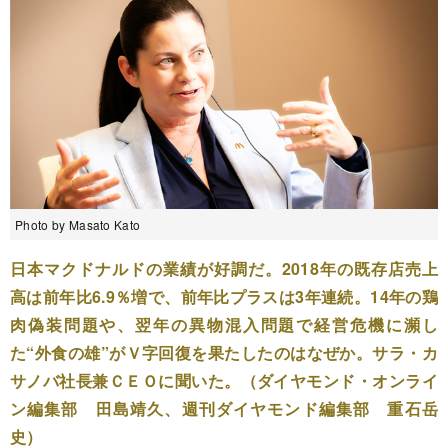
Photo by Masato Kato
日本マクドナルドの業績が好調だ。2018年の既存店売上
高は前年比6.9％増で、前年比プラスは3年連続。14年の鶏
肉偽装問題や、翌年の異物混入問題で経営危機に瀕し
た“外食の雄”がＶ字回復を果たしたのはなぜか。サラ・カ
サノバ社長兼ＣＥＯに聞いた。（ダイヤモンド・オンライ
ン編集部 田島靖久、週刊ダイヤモンド編集部 重石岳
史）