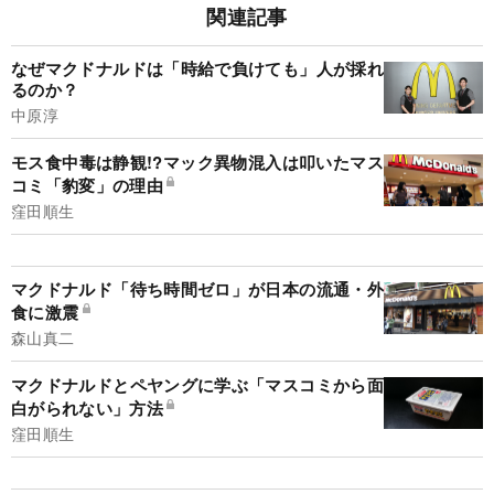
関連記事
なぜマクドナルドは「時給で負けても」人が採れ
るのか？
中原淳
モス食中毒は静観!?マック異物混入は叩いたマス
コミ「豹変」の理由
窪田順生
マクドナルド「待ち時間ゼロ」が日本の流通・外
食に激震
森山真二
マクドナルドとペヤングに学ぶ「マスコミから面
白がられない」方法
窪田順生