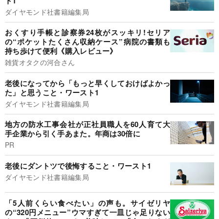
ト1
ダイヤモンド社書籍編集局
おくすり手帳と診察券24枚がスッキリ!セリア
の“ポケットたくさん収納ケース”病院の書類も
持ち歩けて便利《購入レビュー》
雑貨オタクの河合さん
老後になってから「もっと早くしておけばよかっ
た」と思うこと・ワースト1
ダイヤモンド社書籍編集局
地方の防水工事会社が正社員職人を60人育て大
手企業から引く手あまた。年商は30倍に
PR
老後にダントツで後悔すること・ワースト1
ダイヤモンド社書籍編集局
「5人前くらい食べたい」の声も。サイゼリヤ
の“320円メニュー”ウマすぎて一皿じゃ足りない