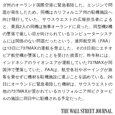
ダ州のオーランド国際空港に緊急着陸した。エンジンで問
題が発生したため。同機はカリフォルニア州の駐機施設へ
向け飛行していた。サウスウエストの広報担当者による
と、乗員2人の同機は無事オーランドに戻った。同型機2機
の墜落で厳しい目が向けられているコンピューターシステ
ムには関係のない問題だったという。連邦航空局（FAA）
は13日に737MAXの運航を禁止した。その3日前にエチオ
ピア航空機が墜落したことを受けた措置だ。昨年秋には、
インドネシアのライオンエアが運航していた737MAXが同
国沖で墜落していた。FAAは、航空各社やボーイングが旅
客を乗せずに機材を駐機施設に運ぶことを認めている。26
日にオーランドに緊急着陸した機材は、サウスウエストの
他の737MAXが置かれているカリフォルニア州ビクタービ
ルの施設に同日中に駐機される予定だった。