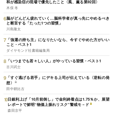
和が感染症の現場で優先したこと〈風、薫る第92回〉
木俣 冬
脳がどんどん疲れていく…脳科学者が真っ先にやめるべき
と断言する「たった1つの習慣」
川島隆太
「強運の持ち主」になりたいなら、今すぐやめた方がいい
こと・ベスト1
ダイヤモンド社書籍編集局
「いつまでも若々しい人」がやっている習慣・ベスト1
古川武士
「すぐ逃げる若手」にデキる上司が伝えている〈逆転の発
想〉
田中耕比古
日銀利上げ「10月前倒し」で金利終着点は1.75％か、展望
レポートで鮮明“物価上振れリスク”警戒モ－ド
森田京平