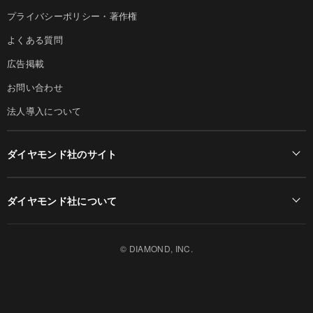
プライバシーポリシー・著作権
よくある質問
広告掲載
お問い合わせ
法人導入について
ダイヤモンド社のサイト
Diamond Online(English)
ダイヤモンド社について
週刊ダイヤモンド
ダイヤモンド社TOP
DIAMONDハーバード・ビジネス・レビュー
© DIAMOND, INC.
会社概要
ダイヤモンドZAi（デジタル版）
採用情報
書籍オンライン
お知らせ
ザイ・オンライン