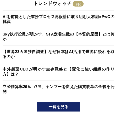
トレンドウォッチ
AIを前提とした業務プロセス再設計に取り組む大林組×PwCの
挑戦
Sky執行役員が明かす、SFA定着失敗の【本質的原因】とは何
か
【世界23カ国独自調査】なぜ日本はAI活用で世界に後れを取
るのか
中外製薬CEOが明かす生存戦略と【変化に強い組織の作り
方】は？
立替精算率25％→7％、ヤンマーを変えた購買改革の全貌を公
開
一覧を見る