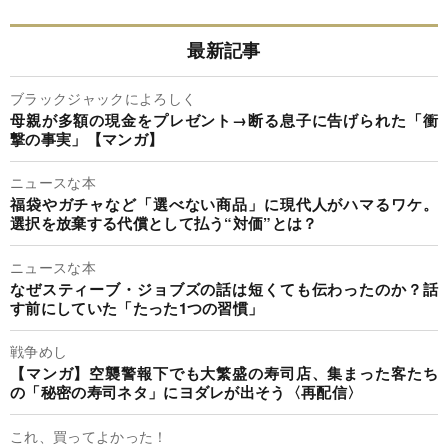
最新記事
ブラックジャックによろしく
母親が多額の現金をプレゼント→断る息子に告げられた「衝
撃の事実」【マンガ】
ニュースな本
福袋やガチャなど「選べない商品」に現代人がハマるワケ。
選択を放棄する代償として払う“対価”とは？
ニュースな本
なぜスティーブ・ジョブズの話は短くても伝わったのか？話
す前にしていた「たった1つの習慣」
戦争めし
【マンガ】空襲警報下でも大繁盛の寿司店、集まった客たち
の「秘密の寿司ネタ」にヨダレが出そう〈再配信〉
これ、買ってよかった！