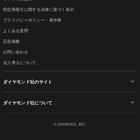
特定商取引に関する法律に基づく表示
プライバシーポリシー・著作権
よくある質問
広告掲載
お問い合わせ
法人導入について
ダイヤモンド社のサイト
Diamond Online(English)
ダイヤモンド社について
週刊ダイヤモンド
ダイヤモンド社TOP
DIAMONDハーバード・ビジネス・レビュー
© DIAMOND, INC.
会社概要
ダイヤモンドZAi（デジタル版）
採用情報
書籍オンライン