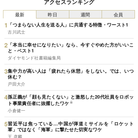
アクセスランキング
最新
昨日
週間
会員
「つまらない人生を送る人」に共通する特徴・ワースト1
古川武士
「本当に幸せになりたい」なら、今すぐやめた方がいいこ
と・ベスト1
ダイヤモンド社書籍編集局
集中力が高い人は「疲れたら休憩」をしない。では、いつ
休む？
戸田大介
孫正義が「顔も見たくない」と激怒した20代社員をロボッ
ト事業責任者に抜擢したワケ
小倉健一
習近平は焦っている…中国が弾道ミサイルを「ロケット
軍」ではなく「海軍」に撃たせた切実なワケ
王 彦麟