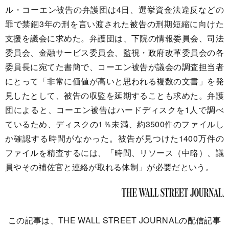
ル・コーエン被告の弁護団は4日、選挙資金法違反などの
罪で禁錮3年の刑を言い渡された被告の刑期短縮に向けた
支援を議会に求めた。弁護団は、下院の情報委員会、司法
委員会、金融サービス委員会、監視・政府改革委員会の各
委員長に宛てた書簡で、コーエン被告が議会の調査担当者
にとって「非常に価値が高いと思われる複数の文書」を発
見したとして、被告の収監を延期することも求めた。弁護
団によると、コーエン被告はハードディスクを1人で調べ
ているため、ディスクの1％未満、約3500件のファイルし
か確認する時間がなかった。被告が見つけた1400万件の
ファイルを精査するには、「時間、リソース（中略）、議
員やその補佐官と連絡が取れる体制」が必要だという。
この記事は、THE WALL STREET JOURNALの配信記事