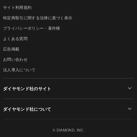
サイト利用規約
特定商取引に関する法律に基づく表示
プライバシーポリシー・著作権
よくある質問
広告掲載
お問い合わせ
法人導入について
ダイヤモンド社のサイト
Diamond Online(English)
ダイヤモンド社について
週刊ダイヤモンド
ダイヤモンド社TOP
DIAMONDハーバード・ビジネス・レビュー
© DIAMOND, INC.
会社概要
ダイヤモンドZAi（デジタル版）