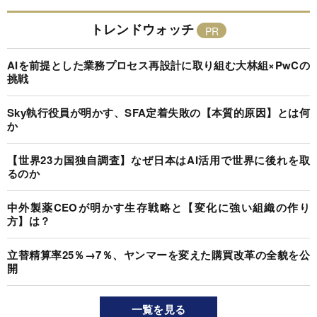
トレンドウォッチ
AIを前提とした業務プロセス再設計に取り組む大林組×PwCの
挑戦
Sky執行役員が明かす、SFA定着失敗の【本質的原因】とは何
か
【世界23カ国独自調査】なぜ日本はAI活用で世界に後れを取
るのか
中外製薬CEOが明かす生存戦略と【変化に強い組織の作り
方】は？
立替精算率25％→7％、ヤンマーを変えた購買改革の全貌を公
開
一覧を見る