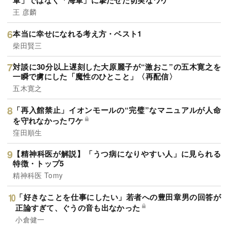
軍」ではなく「海軍」に撃たせた切実なワケ
王 彦麟
本当に幸せになれる考え方・ベスト1
柴田賢三
対談に30分以上遅刻した大原麗子が“激おこ”の五木寛之を
一瞬で虜にした「魔性のひとこと」〈再配信〉
五木寛之
「再入館禁止」イオンモールの“完璧”なマニュアルが人命
を守れなかったワケ
窪田順生
【精神科医が解説】「うつ病になりやすい人」に見られる
特徴・トップ5
精神科医 Tomy
「好きなことを仕事にしたい」若者への豊田章男の回答が
正論すぎて、ぐうの音も出なかった
小倉健一