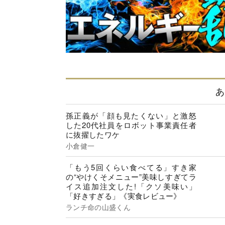
あ
孫正義が「顔も見たくない」と激怒
した20代社員をロボット事業責任者
に抜擢したワケ
小倉健一
「もう5回くらい食べてる」すき家
の“やけくそメニュー”美味しすぎてラ
イス追加注文した!「クソ美味い」
「好きすぎる」《実食レビュー》
ランチ命の山盛くん