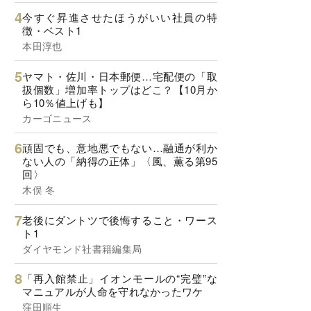
今すぐ昇進させたほうがいい社員の特
徴・ベスト1
本田淳也
ヤマト・佐川・日本郵便…宅配便の「取
扱個数」増加率トップはどこ？【10月か
ら10％値上げも】
カーゴニュース
頑固でも、意地悪でもない…融通が利か
ない人の「納得の正体」〈風、薫る第95
回〉
木俣 冬
老後にダントツで後悔すること・ワース
ト1
ダイヤモンド社書籍編集局
「再入館禁止」イオンモールの“完璧”な
マニュアルが人命を守れなかったワケ
窪田順生