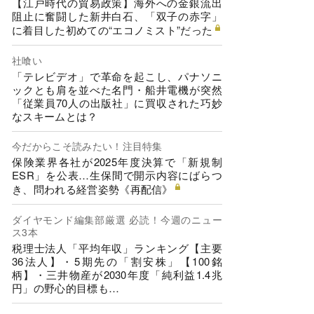
【江戸時代の貿易政策】海外への金銀流出
阻止に奮闘した新井白石、「双子の赤字」
に着目した初めての“エコノミスト”だった
社喰い
「テレビデオ」で革命を起こし、パナソニ
ックとも肩を並べた名門・船井電機が突然
「従業員70人の出版社」に買収された巧妙
なスキームとは？
今だからこそ読みたい！注目特集
保険業界各社が2025年度決算で「新規制
ESR」を公表…生保間で開示内容にばらつ
き、問われる経営姿勢《再配信》
ダイヤモンド編集部厳選 必読！今週のニュー
ス3本
税理士法人「平均年収」ランキング【主要
36法人】・5期先の「割安株」【100銘
柄】・三井物産が2030年度「純利益1.4兆
円」の野心的目標も…