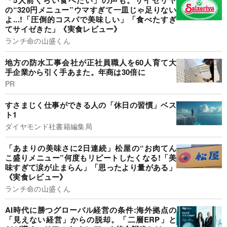
「5人前くらい食べたい」の声も。サイゼリヤ
の“320円メニュー”ウマすぎて一皿じゃ足りない
よ...!「圧倒的コスパで美味しい」「食べたすぎ
てサイゼきた」《実食レビュー》
ランチ命の山盛くん
地方の防水工事会社が正社員職人を60人育て大
手企業から引く手あまた。年商は30倍に
PR
すさまじく仕事ができる人の「休日の習慣」ベス
ト1
ダイヤモンド社書籍編集局
「あまりの美味さに2日連続」松屋の“お肉てん
こ盛りメニュー”何度もリピートしたくなる!「美
味すぎて涙が止まらん」「思ったより量がある」
《実食レビュー》
ランチ命の山盛くん
AI時代に勝つグローバル経営の条件:海外拠点の
「見えない経営」からの脱却。「二層ERP」と