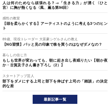
人は何のためなら頑張れる？→「生きる力」が湧く〈ひと
言〉に胸が熱くなる〈風、薫る第94回〉
感性の教室
【頭を柔らかくする】アーティストのように考える3つのヒン
ト
89歳、現役トレーダー 大富豪シゲルさんの教え
【NG習慣】パッと見の印象で株を買うのはなぜダメなの？
暮らしの信じ方
もしも世界が変わっても、朝に起き出し夜眠りたい【朝か夜
か・古賀及子さん書き下ろし（2）】
スタートアップ芸人
部下をダメにする上司と部下を伸ばす上司の「雑談」の決定
的な差
最新記事一覧