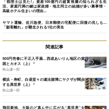
「税理士は見た!」資産100億円の超富裕層の知られざる生
活、家庭円満の鍵は家政婦・地主同士の結婚が多い裏事情・
高級ホテル住まいの理由...
ヤマト運輸、佐川急便、日本郵便の宅配便に回復の兆しも...
「顧客離れ」が懸念される1社の実名
関連記事
500円売春に不正入手薬…西成あいりん地区の貧
困とカオス（上）
秋山謙一郎
横浜・寿町、白昼堂々の違法賭博にヤクザが闊歩
する異世界（上）
秋山謙一郎
飛田新地、大阪のど真ん中に広がる“異世界”を