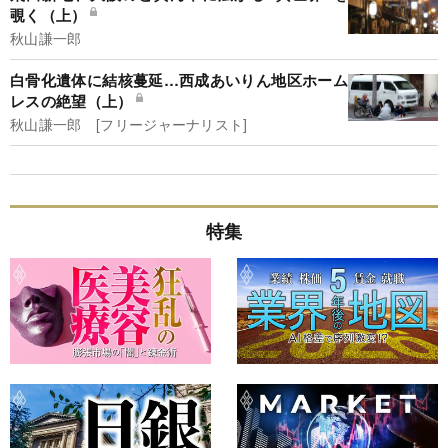
覗く（上）
秋山謙一郎
白骨化遺体に結核蔓延…西成あいりん地区ホーム
レスの絶望（上）
秋山謙一郎 [フリージャーナリスト]
特集