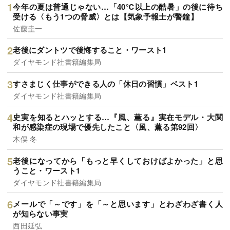
今年の夏は普通じゃない…「40℃以上の酷暑」の後に待ち
受ける〈もう1つの脅威〉とは【気象予報士が警鐘】
佐藤圭一
老後にダントツで後悔すること・ワースト1
ダイヤモンド社書籍編集局
すさまじく仕事ができる人の「休日の習慣」ベスト1
ダイヤモンド社書籍編集局
史実を知るとハッとする…『風、薫る』実在モデル・大関
和が感染症の現場で優先したこと〈風、薫る第92回〉
木俣 冬
老後になってから「もっと早くしておけばよかった」と思
うこと・ワースト1
ダイヤモンド社書籍編集局
メールで「～です」を「～と思います」とわざわざ書く人
が知らない事実
西田延弘