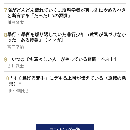
脳がどんどん疲れていく…脳科学者が真っ先にやめるべき
と断言する「たった1つの習慣」
川島隆太
暴行・暴言を繰り返していた非行少年→教官が気づけなか
った「ある特徴」【マンガ】
宮口幸治
「いつまでも若々しい人」がやっている習慣・ベスト1
古川武士
「すぐ逃げる若手」にデキる上司が伝えている〈逆転の発
想〉
田中耕比古
ランキング一覧