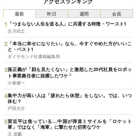
アクセスランキング
最新
昨日
週間
会員
「つまらない人生を送る人」に共通する特徴・ワースト1
古川武士
「本当に幸せになりたい」なら、今すぐやめた方がいいこ
と・ベスト1
ダイヤモンド社書籍編集局
孫正義が「顔も見たくない」と激怒した20代社員をロボッ
ト事業責任者に抜擢したワケ
小倉健一
集中力が高い人は「疲れたら休憩」をしない。では、いつ
休む？
戸田大介
習近平は焦っている…中国が弾道ミサイルを「ロケット
軍」ではなく「海軍」に撃たせた切実なワケ
王 彦麟