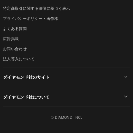
特定商取引に関する法律に基づく表示
プライバシーポリシー・著作権
よくある質問
広告掲載
お問い合わせ
法人導入について
ダイヤモンド社のサイト
Diamond Online(English)
ダイヤモンド社について
週刊ダイヤモンド
ダイヤモンド社TOP
DIAMONDハーバード・ビジネス・レビュー
© DIAMOND, INC.
会社概要
ダイヤモンドZAi（デジタル版）
採用情報
書籍オンライン