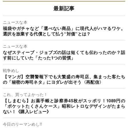
最新記事
ニュースな本
福袋やガチャなど「選べない商品」に現代人がハマるワケ。
選択を放棄する代償として払う“対価”とは？
ニュースな本
なぜスティーブ・ジョブズの話は短くても伝わったのか？話
す前にしていた「たった1つの習慣」
戦争めし
【マンガ】空襲警報下でも大繁盛の寿司店、集まった客たち
の「秘密の寿司ネタ」にヨダレが出そう〈再配信〉
これ、買ってよかった！
【しまむら】お薬手帳と診察券45枚がスッポリ！1089円の
「ポケットたくさんケース」昭和レトロなデザインがたまら
ない！《購入レビュー》
今日のリーマンめし!!