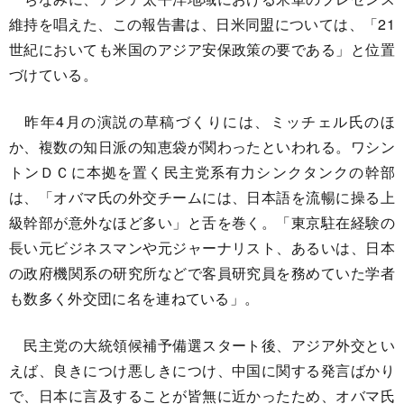
維持を唱えた、この報告書は、日米同盟については、「21
世紀においても米国のアジア安保政策の要である」と位置
づけている。
昨年4月の演説の草稿づくりには、ミッチェル氏のほ
か、複数の知日派の知恵袋が関わったといわれる。ワシン
トンＤＣに本拠を置く民主党系有力シンクタンクの幹部
は、「オバマ氏の外交チームには、日本語を流暢に操る上
級幹部が意外なほど多い」と舌を巻く。「東京駐在経験の
長い元ビジネスマンや元ジャーナリスト、あるいは、日本
の政府機関系の研究所などで客員研究員を務めていた学者
も数多く外交団に名を連ねている」。
民主党の大統領候補予備選スタート後、アジア外交とい
えば、良きにつけ悪しきにつけ、中国に関する発言ばかり
で、日本に言及することが皆無に近かったため、オバマ氏