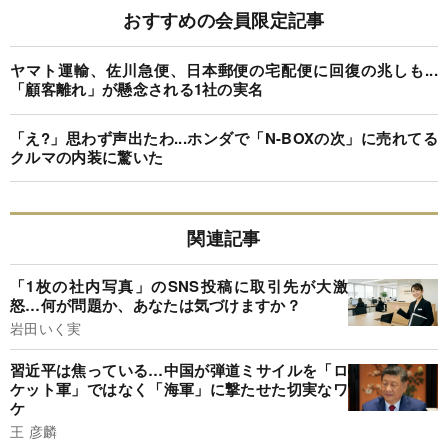
おすすめの会員限定記事
ヤマト運輸、佐川急便、日本郵便の宅配便に回復の兆しも...
「顧客離れ」が懸念される1社の実名
「え?」思わず声出たわ...ホンダで「N-BOXの次」に売れてる
クルマの内装に驚いた
関連記事
「1枚の社内写真」のSNS投稿に取引先が大激
怒…何が問題か、あなたは気づけますか？
岩田いく実
習近平は焦っている…中国が弾道ミサイルを「ロ
ケット軍」ではなく「海軍」に撃たせた切実なワ
ケ
王 彦麟