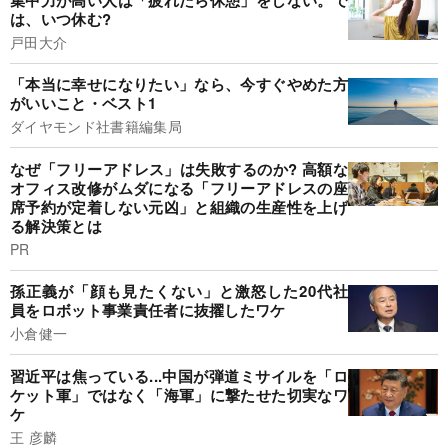
は、いつ休む?
戸田大介
「本当に幸せになりたい」なら、今すぐやめた方
がいいこと・ベスト1
ダイヤモンド社書籍編集局
なぜ「フリーアドレス」は失敗するのか? 高額な
オフィス改修がムダになる「フリーアドレスの座
席予約が定着しない元凶」と組織の生産性を上げ
る解決策とは
PR
孫正義が「顔も見たくない」と激怒した20代社
員をロボット事業責任者に抜擢したワケ
小倉健一
習近平は焦っている...中国が弾道ミサイルを「ロ
ケット軍」ではなく「海軍」に撃たせた切実なワ
ケ
王 彦麟