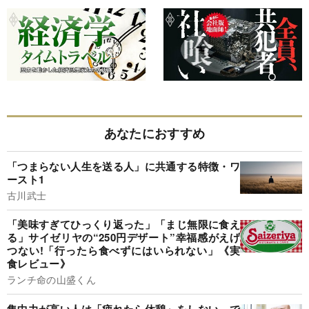
あなたにおすすめ
「つまらない人生を送る人」に共通する特徴・ワ
ースト1
古川武士
「美味すぎてひっくり返った」「まじ無限に食え
る」サイゼリヤの“250円デザート”幸福感がえげ
つない!「行ったら食べずにはいられない」《実
食レビュー》
ランチ命の山盛くん
集中力が高い人は「疲れたら休憩」をしない。で