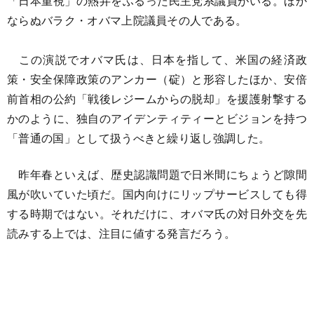
「日本重視」の熱弁をふるった民主党系議員がいる。ほか
ならぬバラク・オバマ上院議員その人である。
この演説でオバマ氏は、日本を指して、米国の経済政
策・安全保障政策のアンカー（碇）と形容したほか、安倍
前首相の公約「戦後レジームからの脱却」を援護射撃する
かのように、独自のアイデンティティーとビジョンを持つ
「普通の国」として扱うべきと繰り返し強調した。
昨年春といえば、歴史認識問題で日米間にちょうど隙間
風が吹いていた頃だ。国内向けにリップサービスしても得
する時期ではない。それだけに、オバマ氏の対日外交を先
読みする上では、注目に値する発言だろう。