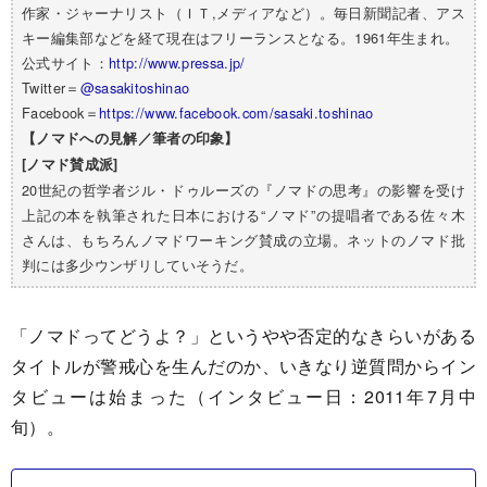
作家・ジャーナリスト（ＩＴ,メディアなど）。毎日新聞記者、アス
キー編集部などを経て現在はフリーランスとなる。1961年生まれ。
公式サイト：
http://www.pressa.jp/
Twitter＝
@sasakitoshinao
Facebook＝
https://www.facebook.com/sasaki.toshinao
【ノマドへの見解／筆者の印象】
[ノマド賛成派]
20世紀の哲学者ジル・ドゥルーズの『ノマドの思考』の影響を受け
上記の本を執筆された日本における“ノマド”の提唱者である佐々木
さんは、もちろんノマドワーキング賛成の立場。ネットのノマド批
判には多少ウンザリしていそうだ。
「ノマドってどうよ？」というやや否定的なきらいがある
タイトルが警戒心を生んだのか、いきなり逆質問からイン
タビューは始まった（インタビュー日：2011年7月中
旬）。