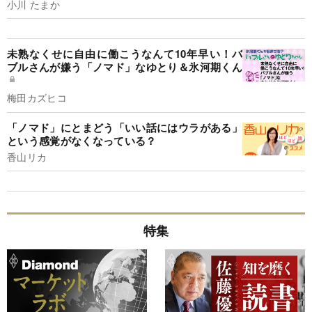
小川 たまか
未熟なくせに自由に働こうなんて10年早い！バ
ブルさんが嫌う「ノマド」なゆとり＆氷河期くん
梅田カズヒコ
「ノマド」にとまどう「いい話にはウラがある」
という感覚がなくなっている？
香山リカ
特集