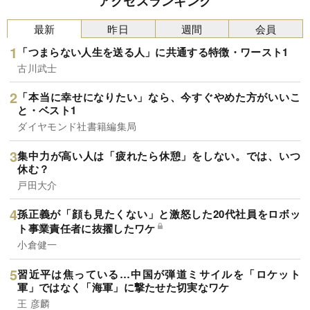
アクセスランキング
最新
昨日
週間
会員
「つまらない人生を送る人」に共通する特徴・ワースト1
古川武士
「本当に幸せになりたい」なら、今すぐやめた方がいいこ
と・ベスト1
ダイヤモンド社書籍編集局
集中力が高い人は「疲れたら休憩」をしない。では、いつ
休む？
戸田大介
孫正義が「顔も見たくない」と激怒した20代社員をロボッ
ト事業責任者に抜擢したワケ
小倉健一
習近平は焦っている…中国が弾道ミサイルを「ロケット
軍」ではなく「海軍」に撃たせた切実なワケ
王 彦麟