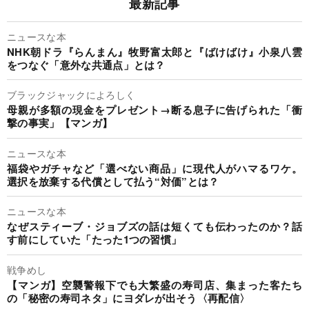
最新記事
ニュースな本
NHK朝ドラ『らんまん』牧野富太郎と『ばけばけ』小泉八雲
をつなぐ「意外な共通点」とは？
ブラックジャックによろしく
母親が多額の現金をプレゼント→断る息子に告げられた「衝
撃の事実」【マンガ】
ニュースな本
福袋やガチャなど「選べない商品」に現代人がハマるワケ。
選択を放棄する代償として払う“対価”とは？
ニュースな本
なぜスティーブ・ジョブズの話は短くても伝わったのか？話
す前にしていた「たった1つの習慣」
戦争めし
【マンガ】空襲警報下でも大繁盛の寿司店、集まった客たち
の「秘密の寿司ネタ」にヨダレが出そう〈再配信〉