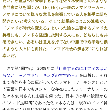
たい。序盤は今回登場するような佐々木俊尚さんのような
専門家に話を聞くが、ゆくゆくは一般のノマドワーカー、
ノマドについて様々な意見を主張している人を相手に話を
聞きたいと考えている。そして結果的にはこの連載が、
「ノマドが時代を変える」といった論を主張するノマド支
持者にも、ノマドを猛烈に批判する人にも、どちらにも共
感できない、あるいは意見を持てない中庸で中途半端な僕
のような人々にも向けた、“ノマド社会の歩き方”になれば
幸いだ。
さて第1回では、2009年に
『仕事するのにオフィスはい
らない ～ノマドワーキングのすすめ～』
を出版し、それ
まで海外を中心に広がっていたノマド（ワーキング）とい
う言葉を日本でもメジャーな存在にしたジャーナリストの
佐々木俊尚さんにお話を伺った。日本では早い段階から
の“ノマド提唱者”であった佐々木さんは、現在のノマド賛
否両論が入り混じる状況をどう見ているのであろうか？