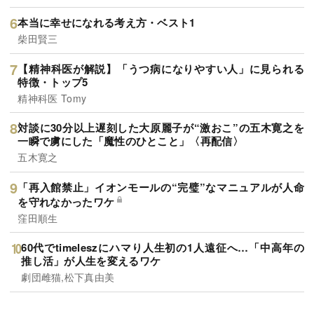
本当に幸せになれる考え方・ベスト1
柴田賢三
【精神科医が解説】「うつ病になりやすい人」に見られる
特徴・トップ5
精神科医 Tomy
対談に30分以上遅刻した大原麗子が“激おこ”の五木寛之を
一瞬で虜にした「魔性のひとこと」〈再配信〉
五木寛之
「再入館禁止」イオンモールの“完璧”なマニュアルが人命
を守れなかったワケ
窪田順生
60代でtimeleszにハマり人生初の1人遠征へ…「中高年の
推し活」が人生を変えるワケ
劇団雌猫,松下真由美