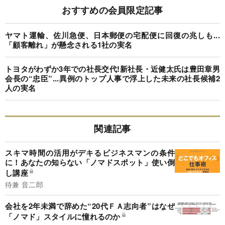
おすすめの会員限定記事
ヤマト運輸、佐川急便、日本郵便の宅配便に回復の兆しも...
「顧客離れ」が懸念される1社の実名
トヨタがわずか3年での社長交代!新社長・近健太氏は豊田章男
会長の“忠臣”...異例のトップ人事で浮上した未来の社長候補2
人の実名
関連記事
スキマ時間の活用がデキるビジネスマンの条件
に！あなたの知らない「ノマドスポット」使い倒
し講座
待兼 音二郎
会社を2年未満で辞めた“20代ＦＡ志向者”はなぜ
「ノマド」スタイルに憧れるのか