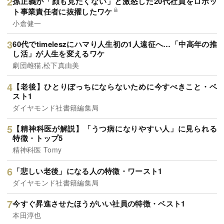
孫正義が「顔も見たくない」と激怒した20代社員をロボッ
ト事業責任者に抜擢したワケ
小倉健一
60代でtimeleszにハマり人生初の1人遠征へ…「中高年の推
し活」が人生を変えるワケ
劇団雌猫,松下真由美
【老後】ひとりぼっちにならないために今すべきこと・ベ
スト1
ダイヤモンド社書籍編集局
【精神科医が解説】「うつ病になりやすい人」に見られる
特徴・トップ5
精神科医 Tomy
「悲しい老後」になる人の特徴・ワースト1
ダイヤモンド社書籍編集局
今すぐ昇進させたほうがいい社員の特徴・ベスト1
本田淳也