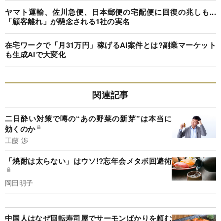
ヤマト運輸、佐川急便、日本郵便の宅配便に回復の兆しも...
「顧客離れ」が懸念される1社の実名
在宅ワークで「月31万円」稼げるAI案件とは?副業マーケット
も生成AIで大変化
関連記事
二日酔い対策で噂の“あの野菜の新芽”は本当に
効くのか
工藤 渉
「焼酎は太らない」はウソ!?忘年会メタボ回避術
岡田明子
中国人はなぜ回転寿司屋でサーモンばかりを頼む