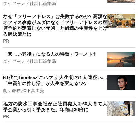
ダイヤモンド社書籍編集局
なぜ「フリーアドレス」は失敗するのか? 高額な
オフィス改修がムダになる「フリーアドレスの座
席予約が定着しない元凶」と組織の生産性を上げ
る解決策とは
PR
「悲しい老後」になる人の特徴・ワースト1
ダイヤモンド社書籍編集局
60代でtimeleszにハマり人生初の1人遠征へ...
「中高年の推し活」が人生を変えるワケ
劇団雌猫,松下真由美
地方の防水工事会社が正社員職人を60人育て大
手企業から引く手あまた。年商は30倍に
PR