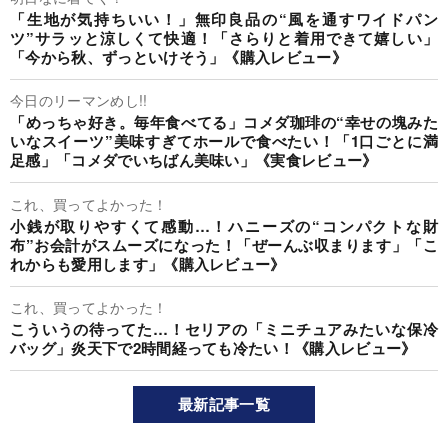
「生地が気持ちいい！」無印良品の“風を通すワイドパン
ツ”サラッと涼しくて快適！「さらりと着用できて嬉しい」
「今から秋、ずっといけそう」《購入レビュー》
今日のリーマンめし!!
「めっちゃ好き。毎年食べてる」コメダ珈琲の“幸せの塊みた
いなスイーツ”美味すぎてホールで食べたい！「1口ごとに満
足感」「コメダでいちばん美味い」《実食レビュー》
これ、買ってよかった！
小銭が取りやすくて感動…！ハニーズの“コンパクトな財
布”お会計がスムーズになった！「ぜーんぶ収まります」「こ
れからも愛用します」《購入レビュー》
これ、買ってよかった！
こういうの待ってた…！セリアの「ミニチュアみたいな保冷
バッグ」炎天下で2時間経っても冷たい！《購入レビュー》
最新記事一覧