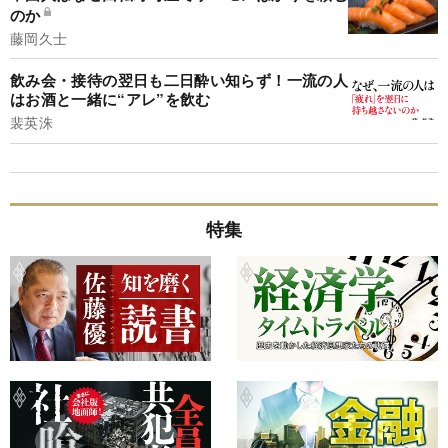
のか
藤岡久士
飲み会・接待の翌日も二日酔い知らず！一流の人
はお酒と一緒に“アレ”を飲む
裴英洙
特集