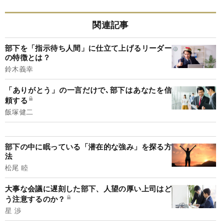
関連記事
部下を「指示待ち人間」に仕立て上げるリーダー
の特徴とは？
鈴木義幸
「ありがとう」の一言だけで､部下はあなたを信
頼する
飯塚健二
部下の中に眠っている「潜在的な強み」を探る方
法
松尾 睦
大事な会議に遅刻した部下、人望の厚い上司はど
う注意するのか？
星 渉