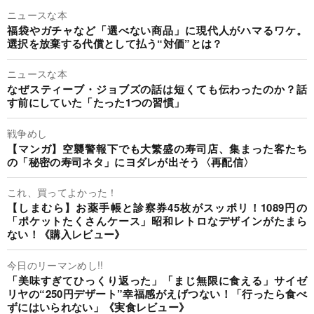
ニュースな本
福袋やガチャなど「選べない商品」に現代人がハマるワケ。
選択を放棄する代償として払う“対価”とは？
ニュースな本
なぜスティーブ・ジョブズの話は短くても伝わったのか？話
す前にしていた「たった1つの習慣」
戦争めし
【マンガ】空襲警報下でも大繁盛の寿司店、集まった客たち
の「秘密の寿司ネタ」にヨダレが出そう〈再配信〉
これ、買ってよかった！
【しまむら】お薬手帳と診察券45枚がスッポリ！1089円の
「ポケットたくさんケース」昭和レトロなデザインがたまら
ない！《購入レビュー》
今日のリーマンめし!!
「美味すぎてひっくり返った」「まじ無限に食える」サイゼ
リヤの“250円デザート”幸福感がえげつない！「行ったら食べ
ずにはいられない」《実食レビュー》