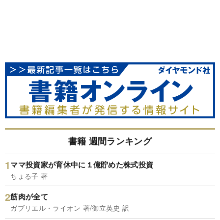
書籍 週間ランキング
ママ投資家が育休中に１億貯めた株式投資
ちょる子 著
筋肉が全て
ガブリエル・ライオン 著/御立英史 訳