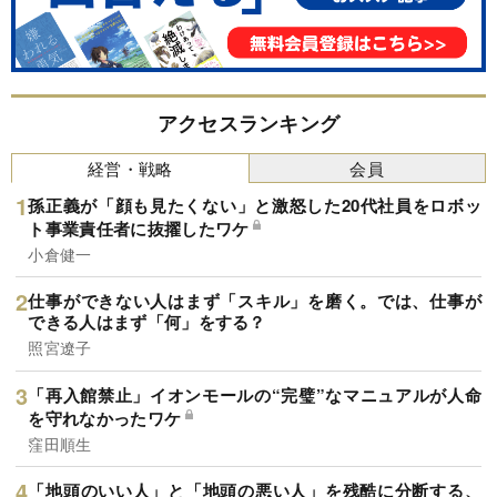
アクセスランキング
経営・戦略
会員
孫正義が「顔も見たくない」と激怒した20代社員をロボッ
ト事業責任者に抜擢したワケ
小倉健一
仕事ができない人はまず「スキル」を磨く。では、仕事が
できる人はまず「何」をする？
照宮遼子
「再入館禁止」イオンモールの“完璧”なマニュアルが人命
を守れなかったワケ
窪田順生
「地頭のいい人」と「地頭の悪い人」を残酷に分断する、