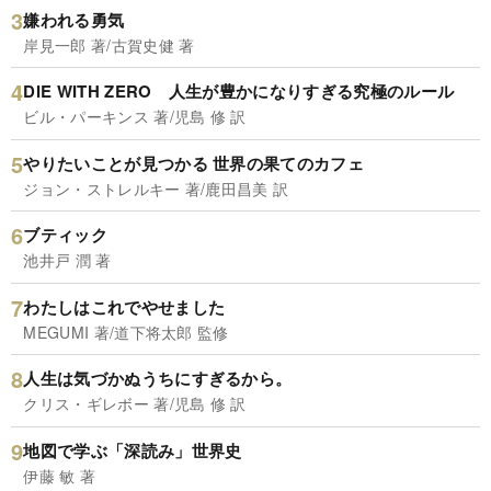
嫌われる勇気
岸見一郎 著/古賀史健 著
DIE WITH ZERO 人生が豊かになりすぎる究極のルール
ビル・パーキンス 著/児島 修 訳
やりたいことが見つかる 世界の果てのカフェ
ジョン・ストレルキー 著/鹿田昌美 訳
ブティック
池井戸 潤 著
わたしはこれでやせました
MEGUMI 著/道下将太郎 監修
人生は気づかぬうちにすぎるから。
クリス・ギレボー 著/児島 修 訳
地図で学ぶ「深読み」世界史
伊藤 敏 著