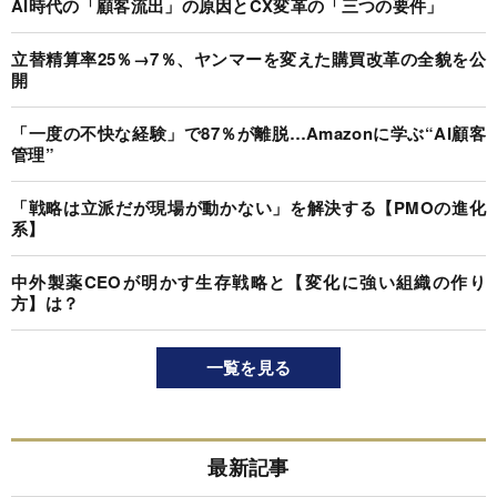
AI時代の「顧客流出」の原因とCX変革の「三つの要件」
立替精算率25％→7％、ヤンマーを変えた購買改革の全貌を公
開
「一度の不快な経験」で87％が離脱…Amazonに学ぶ“AI顧客
管理”
「戦略は立派だが現場が動かない」を解決する【PMOの進化
系】
中外製薬CEOが明かす生存戦略と【変化に強い組織の作り
方】は？
一覧を見る
最新記事