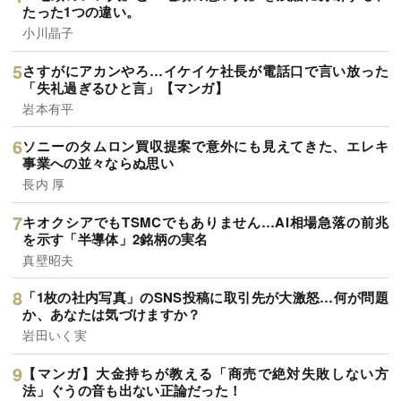
たった1つの違い。
小川晶子
さすがにアカンやろ…イケイケ社長が電話口で言い放った
「失礼過ぎるひと言」【マンガ】
岩本有平
ソニーのタムロン買収提案で意外にも見えてきた、エレキ
事業への並々ならぬ思い
長内 厚
キオクシアでもTSMCでもありません…AI相場急落の前兆
を示す「半導体」2銘柄の実名
真壁昭夫
「1枚の社内写真」のSNS投稿に取引先が大激怒…何が問題
か、あなたは気づけますか？
岩田いく実
【マンガ】大金持ちが教える「商売で絶対失敗しない方
法」ぐうの音も出ない正論だった！