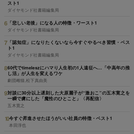
スト1
ダイヤモンド社書籍編集局
「悲しい老後」になる人の特徴・ワースト1
ダイヤモンド社書籍編集局
「認知症」になりたくないなら今すぐやるべき習慣・ベス
ト1
ダイヤモンド社書籍編集局
60代でtimeleszにハマり人生初の1人遠征へ…「中高年の推
し活」が人生を変えるワケ
劇団雌猫,松下真由美
対談に30分以上遅刻した大原麗子が“激おこ”の五木寛之を
一瞬で虜にした「魔性のひとこと」〈再配信〉
五木寛之
今すぐ昇進させたほうがいい社員の特徴・ベスト1
本田淳也