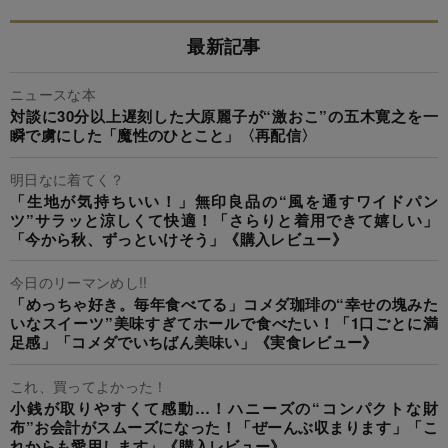
最新記事
ニュースな本
対談に30分以上遅刻した大原麗子が“激おこ”の五木寛之を一
瞬で虜にした「魔性のひとこと」〈再配信〉
明日なに着てく？
「生地が気持ちいい！」無印良品の“風を通すワイドパン
ツ”サラッと涼しくて快適！「さらりと着用できて嬉しい」
「今から秋、ずっといけそう」《購入レビュー》
今日のリーマンめし!!
「めっちゃ好き。毎年食べてる」コメダ珈琲の“幸せの塊みた
いなスイーツ”美味すぎてホールで食べたい！「1口ごとに満
足感」「コメダでいちばん美味い」《実食レビュー》
これ、買ってよかった！
小銭が取りやすくて感動…！ハニーズの“コンパクトな財
布”お会計がスムーズになった！「ぜーんぶ収まります」「こ
れからも愛用します」《購入レビュー》