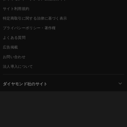
サイト利用規約
特定商取引に関する法律に基づく表示
プライバシーポリシー・著作権
よくある質問
広告掲載
お問い合わせ
法人導入について
ダイヤモンド社のサイト
Diamond Online(English)
ダイヤモンド社について
週刊ダイヤモンド
ダイヤモンド社TOP
DIAMONDハーバード・ビジネス・レビュー
© DIAMOND, INC.
会社概要
ダイヤモンドZAi（デジタル版）