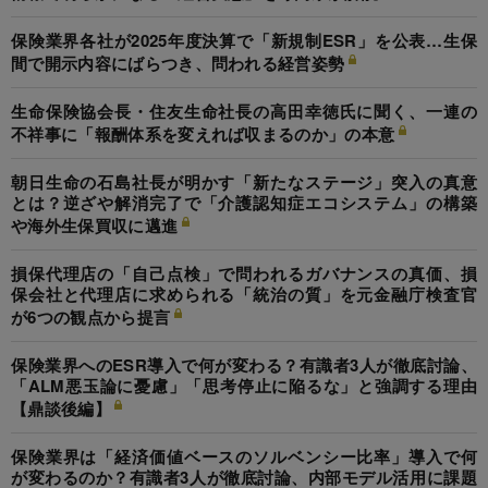
保険業界各社が2025年度決算で「新規制ESR」を公表…生保
間で開示内容にばらつき、問われる経営姿勢
生命保険協会長・住友生命社長の高田幸徳氏に聞く、一連の
不祥事に「報酬体系を変えれば収まるのか」の本意
朝日生命の石島社長が明かす「新たなステージ」突入の真意
とは？逆ざや解消完了で「介護認知症エコシステム」の構築
や海外生保買収に邁進
損保代理店の「自己点検」で問われるガバナンスの真価、損
保会社と代理店に求められる「統治の質」を元金融庁検査官
が6つの観点から提言
保険業界へのESR導入で何が変わる？有識者3人が徹底討論、
「ALM悪玉論に憂慮」「思考停止に陥るな」と強調する理由
【鼎談後編】
保険業界は「経済価値ベースのソルベンシー比率」導入で何
が変わるのか？有識者3人が徹底討論、内部モデル活用に課題