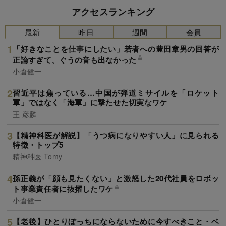
アクセスランキング
最新
昨日
週間
会員
「好きなことを仕事にしたい」若者への豊田章男の回答が
正論すぎて、ぐうの音も出なかった
小倉健一
習近平は焦っている…中国が弾道ミサイルを「ロケット
軍」ではなく「海軍」に撃たせた切実なワケ
王 彦麟
【精神科医が解説】「うつ病になりやすい人」に見られる
特徴・トップ5
精神科医 Tomy
孫正義が「顔も見たくない」と激怒した20代社員をロボッ
ト事業責任者に抜擢したワケ
小倉健一
【老後】ひとりぼっちにならないために今すべきこと・ベ