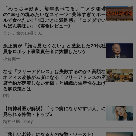
「めっちゃ好き。毎年食べてる」コメダ珈琲
の“幸せの塊みたいなスイーツ”美味すぎてホー
ルで食べたい!「1口ごとに満足感」「コメダでい
ちばん美味い」《実食レビュー》
ランチ命の山盛くん
孫正義が「顔も見たくない」と激怒した20代社
員をロボット事業責任者に抜擢したワケ
小倉健一
なぜ「フリーアドレス」は失敗するのか? 高額な
オフィス改修がムダになる「フリーアドレスの座
席予約が定着しない元凶」と組織の生産性を上げ
る解決策とは
PR
【精神科医が解説】「うつ病になりやすい人」に
見られる特徴・トップ5
精神科医 Tomy
「悲しい老後」になる人の特徴・ワースト1