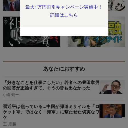
最大1万円割引キャンペーン実施中！
詳細はこちら
あなたにおすすめ
「好きなことを仕事にしたい」若者への豊田章男
の回答が正論すぎて、ぐうの音も出なかった
小倉健一
習近平は焦っている...中国が弾道ミサイルを「ロ
ケット軍」ではなく「海軍」に撃たせた切実なワ
ケ
王 彦麟