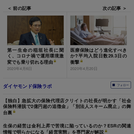
＜ 前の記事
次の記事 ＞
第一生命の稲垣社長に聞
医療保険はどう進化すべき
く、コロナ禍で運用環境激
か?平均入院日数29.3日の
変でも乗り切れる理由
衝撃
2020年4月6日
2020年4月20日
ダイヤモンド保険ラボ
フォロー
【独白】急拡大の保険代理店クリイトの社長が明かす「社会
保険料潜脱で2億円超の追徴金」「別法人スキーム廃止」の舞
台裏
生保の経営は金利上昇で苦境に陥っているのか？ESRの関連
情報で明らかになる「経営実態」を専門家が解説