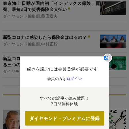
東京海上日動が国内初「インデックス保険」開
発、最短3日で災害保険金支払い
ダイヤモンド編集部,藤田章夫
新型コロナに感染したら保険金は出るの？
ダイヤモンド編集部,中村正毅
新型コロナで大混乱の金融市場、保険業界で強ま
る三つのリスク
続きを読むには会員登録が必要です。
ダイヤモンド編集部,中村正毅
会員の方は
ログイン
すべての記事が読み放題！
特集
7日間無料体験
ダイヤモンド・プレミアムに登録