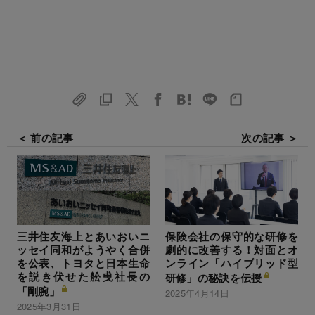
＜ 前の記事
次の記事 ＞
保険会社の保守的な研修を
三井住友海上とあいおいニ
劇的に改善する！対面とオ
ッセイ同和がようやく合併
ンライン「ハイブリッド型
を公表、トヨタと日本生命
を説き伏せた舩曵社長の
研修」の秘訣を伝授
「剛腕」
2025年4月14日
2025年3月31日