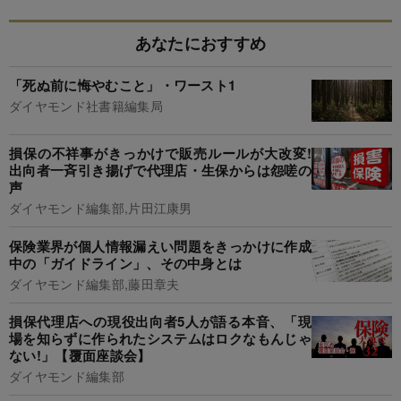
あなたにおすすめ
「死ぬ前に悔やむこと」・ワースト1
ダイヤモンド社書籍編集局
損保の不祥事がきっかけで販売ルールが大改変!
出向者一斉引き揚げで代理店・生保からは怨嗟の
声
ダイヤモンド編集部,片田江康男
保険業界が個人情報漏えい問題をきっかけに作成
中の「ガイドライン」、その中身とは
ダイヤモンド編集部,藤田章夫
損保代理店への現役出向者5人が語る本音、「現
場を知らずに作られたシステムはロクなもんじゃ
ない!」【覆面座談会】
ダイヤモンド編集部