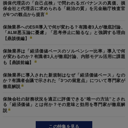
損保代理店の「自己点検」で問われるガバナンスの真価、損
保会社と代理店に求められる「統治の質」を元金融庁検査官
が6つの観点から提言
保険業界へのESR導入で何が変わる？有識者3人が徹底討論、
「ALM悪玉論に憂慮」「思考停止に陥るな」と強調する理由
【鼎談後編】
保険業界は「経済価値ベースのソルベンシー比率」導入で何
が変わるのか？有識者3人が徹底討論、内部モデル活用に課題
も【鼎談前編】
保険業界に導入された新規制はなぜ「経済価値ベース」なの
か？有識者会議で示された「3つの留意点」について専門家が
徹底解説
保険会社の財務状況を適正に評価できる“唯一の方法”とされ
る「経済価値」とは何か？その意味と効用を専門家が徹底解
説
この特集を見る