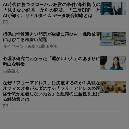
AI時代に勝つグローバル経営の条件:海外拠点の
「見えない経営」からの脱却。「二層ERP」と
AIが導く、リアルタイム·データ統合戦略とは
PR
損保の情報漏えい問題が生保に飛び火、保険業界
にはびこる根深い問題
ダイヤモンド編集部,藤田章夫
心理学研究でわかった「運がいい人」のあまりに
明白な特徴
内藤誼人
なぜ「フリーアドレス」は失敗するのか? 高額な
オフィス改修がムダになる「フリーアドレスの座
席予約が定着しない元凶」と組織の生産性を上げ
る解決策とは
PR