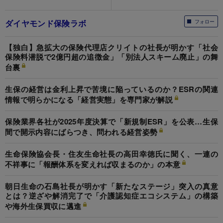
ダイヤモンド保険ラボ
フォロー
【独白】急拡大の保険代理店クリイトの社長が明かす「社会
保険料潜脱で2億円超の追徴金」「別法人スキーム廃止」の舞
台裏
生保の経営は金利上昇で苦境に陥っているのか？ESRの関連
情報で明らかになる「経営実態」を専門家が解説
保険業界各社が2025年度決算で「新規制ESR」を公表…生保
間で開示内容にばらつき、問われる経営姿勢
生命保険協会長・住友生命社長の高田幸徳氏に聞く、一連の
不祥事に「報酬体系を変えれば収まるのか」の本意
朝日生命の石島社長が明かす「新たなステージ」突入の真意
とは？逆ざや解消完了で「介護認知症エコシステム」の構築
や海外生保買収に邁進