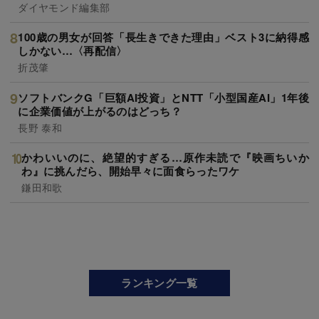
ダイヤモンド編集部
100歳の男女が回答「長生きできた理由」ベスト3に納得感
しかない…〈再配信〉
折茂肇
ソフトバンクG「巨額AI投資」とNTT「小型国産AI」1年後
に企業価値が上がるのはどっち？
長野 泰和
かわいいのに、絶望的すぎる…原作未読で『映画ちいか
わ』に挑んだら、開始早々に面食らったワケ
鎌田和歌
ランキング一覧