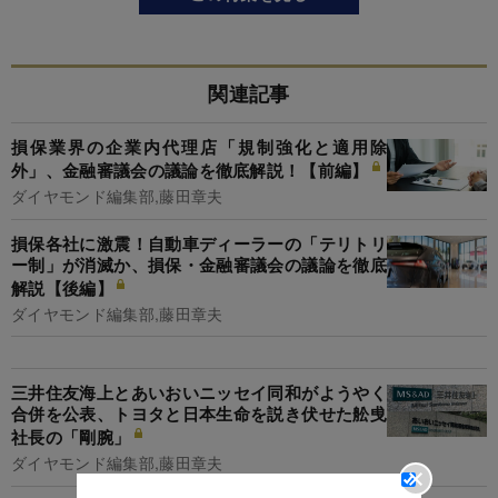
関連記事
損保業界の企業内代理店「規制強化と適用除
外」、金融審議会の議論を徹底解説！【前編】
ダイヤモンド編集部,藤田章夫
損保各社に激震！自動車ディーラーの「テリトリ
ー制」が消滅か、損保・金融審議会の議論を徹底
解説【後編】
ダイヤモンド編集部,藤田章夫
三井住友海上とあいおいニッセイ同和がようやく
合併を公表、トヨタと日本生命を説き伏せた舩曵
社長の「剛腕」
ダイヤモンド編集部,藤田章夫