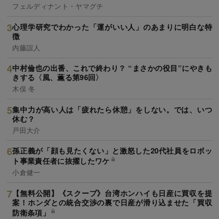
フェルディナント・ヤマグチ
心理学研究でわかった「運がいい人」のあまりに明白な特
徴
内藤誼人
中村倫也の出番、これで終わり？ “まさかの役目”にやきも
きする〈風、薫る第96回〉
木俣 冬
集中力が高い人は「疲れたら休憩」をしない。では、いつ
休む？
戸田大介
孫正義が「顔も見たくない」と激怒した20代社員をロボッ
ト事業責任者に抜擢したワケ
小倉健一
【無料公開】《スクープ》台湾ホンハイも日産に買収を提
案！ホンダとの統合交渉の裏で日産が滑り込ませた「買収
防衛条項」