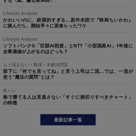
Lifestyle Analysis
かわいいのに、絶望的すぎる…原作未読で『映画ちいかわ』
に挑んだら、開始早々に面食らったワケ
Lifestyle Analysis
ソフトバンクG「巨額AI投資」とNTT「小型国産AI」1年後に
企業価値が上がるのはどっち？
もう悩まない！職場・未解決問題
部下に「何でも言ってね」と言う上司は二流…では、一流が
使う“魔法の質問”とは？
株トレ
株で勝てる人は見逃さない「すぐに損切りすべきチャート」
の特徴
最新記事一覧