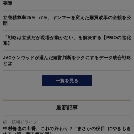
要諦
立替精算率25％→7％、ヤンマーを変えた購買改革の全貌を公
開
「戦略は立派だが現場が動かない」を解決する【PMOの進化
系】
JVCケンウッドが選んだ経営判断をラクにするデータ統合戦略
とは
一覧を見る
最新記事
続・続朝ドライフ
中村倫也の出番、これで終わり？ “まさかの役目”にやきもき
する〈風、薫る第96回〉