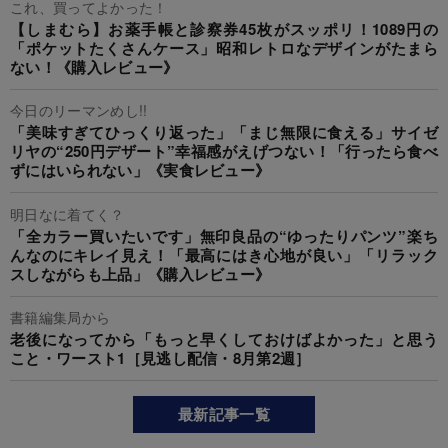
これ、買ってよかった！
【しまむら】お薬手帳と診察券45枚がスッポリ！1089円の
「ポケットたくさんケース」昭和レトロなデザインがたまら
ない！《購入レビュー》
今日のリーマンめし!!
「美味すぎてひっくり返った」「まじ無限に食える」サイゼ
リヤの“250円デザート”幸福感がえげつない！「行ったら食べ
ずにはいられない」《実食レビュー》
明日なに着てく？
「全カラー買いたいです」無印良品の“ゆったりパンツ”楽ち
んなのにキレイ見え！「最高にはき心地が良い」「リラック
スしながらも上品」《購入レビュー》
書籍編集局から
老後になってから「もっと早くしておけばよかった」と思う
こと・ワースト1［見逃し配信・8月第2週］
最新記事一覧