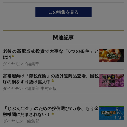
この特集を見る
関連記事
老後の高配当株投資で大事な「6つの条件」と
は!?
ダイヤモンド編集部
富裕層向け「節税保険」の抜け道商品登場、国税
庁の網をすり抜け拡大中
ダイヤモンド編集部,中村正毅
「じぶん年金」のための投信選び7カ条、もう金
融機関にだまされない！
ダイヤモンド編集部