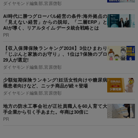
ダイヤモンド編集部,宮原啓彰
AI時代に勝つグローバル経営の条件:海外拠点の
「見えない経営」からの脱却。「二層ERP」と
AIが導く、リアルタイム·データ統合戦略とは
PR
【収入保障保険ランキング2024】3位ひまわり
「じぶんと家族のお守り」、1位は?保険のプロ
29人が選定!
ダイヤモンド編集部,宮原啓彰
少額短期保険ランキング!妊活女性向けや糖尿病
罹患者向けなど、ニッチ商品が続々登場
ダイヤモンド編集部,宮原啓彰
地方の防水工事会社が正社員職人を60人育て大
手企業から引く手あまた。年商は30倍に
PR