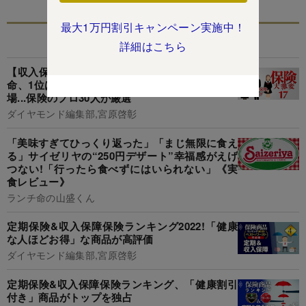
最大1万円割引キャンペーン実施中！
あなたにおすすめ
詳細はこちら
【収入保障保険ランキング2025】2位はなさく生
命、1位は?3月には圧倒的王者を脅かす新商品登
場...保険のプロ30人が厳選
ダイヤモンド編集部,宮原啓彰
「美味すぎてひっくり返った」「まじ無限に食え
る」サイゼリヤの“250円デザート”幸福感がえげ
つない!「行ったら食べずにはいられない」《実
食レビュー》
ランチ命の山盛くん
定期保険&収入保障保険ランキング2022!「健康
な人ほどお得」な商品が高評価
ダイヤモンド編集部,宮原啓彰
定期保険&収入保障保険ランキング、「健康割引
付き」商品がトップを独占