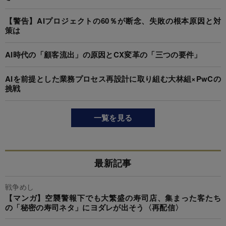
【警告】AIプロジェクトの60％が断念、失敗の根本原因と対
策は
AI時代の「顧客流出」の原因とCX変革の「三つの要件」
AIを前提とした業務プロセス再設計に取り組む大林組×PwCの
挑戦
一覧を見る
最新記事
戦争めし
【マンガ】空襲警報下でも大繁盛の寿司店、集まった客たち
の「秘密の寿司ネタ」にヨダレが出そう〈再配信〉