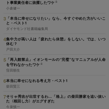
ト事業責任者に抜擢したワケ
小倉健一
「本当に幸せになりたい」なら、今すぐやめた方がいいこ
と・ベスト1
ダイヤモンド社書籍編集局
集中力が高い人は「疲れたら休憩」をしない。では、いつ
休む？
戸田大介
「再入館禁止」イオンモールの“完璧”なマニュアルが人命
を守れなかったワケ
窪田順生
本当に幸せになれる考え方・ベスト1
柴田賢三
そりゃ秀吉が出世するわ…「格上」の柴田勝家を追い抜い
た〈根回し力〉がエグすぎた
今泉慎一